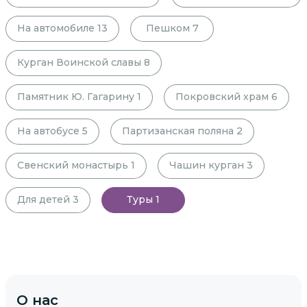
На автомобиле
13
Пешком
7
Курган Воинской славы
8
Памятник Ю. Гагарину
1
Покровский храм
6
На автобусе
5
Партизанская поляна
2
Свенский монастырь
1
Чашин курган
3
Для детей
3
Туры
1
О нас