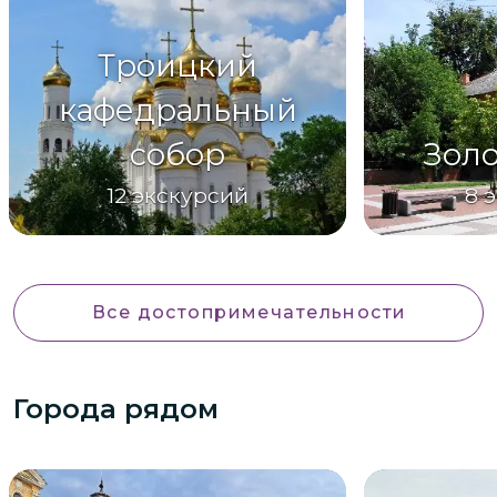
Троицкий
кафедральный
собор
Золо
12
экскурсий
8
э
Все достопримечательности
Города рядом