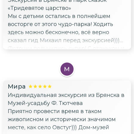
Экскурсия в Брянске в парк сказок
«Тридевятое царство»
Мы с детьми остались в полнейшем
восторге от этого чудо-парка! Ходить
здесь можно бесконечно, всё верно
сказал гид Михаил перед экскурсией)))
Фоточки получились супер! С огоньком и
задором) Спасибо за незабываемый
отдых!
М
Мира
Индивидуальная экскурсия из Брянска в
Музей-усадьбу Ф. Тютчева
Приятно провести время в таком
живописном и исторически значимом
месте, как село Овстуг))) Дом-музей