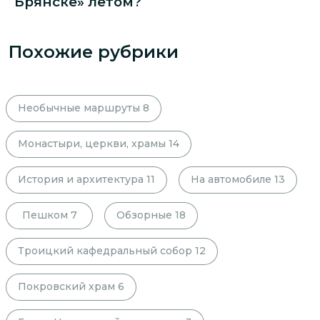
Брянске» летом?
Похожие рубрики
Необычные маршруты
8
Монастыри, церкви, храмы
14
История и архитектура
11
На автомобиле
13
Пешком
7
Обзорные
18
Троицкий кафедральный собор
12
Покровский храм
6