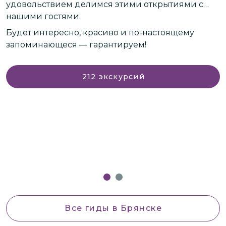
удовольствием делимся этими открытиями с
н
нашими гостями.
л
вы
м
Будет интересно, красиво и по-настоящему
Б
запоминающеся — гарантируем!
и
И
­
с
212
экскурсий
с
ка
Д
(
Все гиды
в Брянске