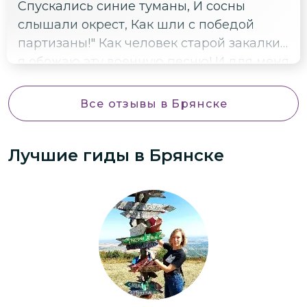
Спускались синие туманы, И сосны
слышали окрест, Как шли с победой
партизаны!" Как человек старой закалки,
я обожаю эту военную песню! И для меня
было особо волнительно посетить эти
легендарные места Брянщины, где
Все отзывы
в Брянске
героизм, отвага и трагедия шли рука об
руку...
Лучшие гиды
в Брянске