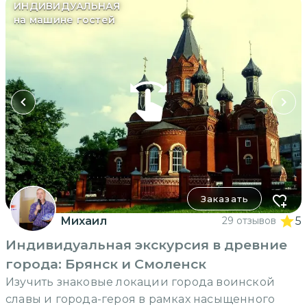
ИНДИВИДУАЛЬНАЯ
на машине гостей
Заказать
Михаил
29 отзывов
5
Индивидуальная экскурсия в древние
города: Брянск и Смоленск
Изучить знаковые локации города воинской
славы и города-героя в рамках насыщенного