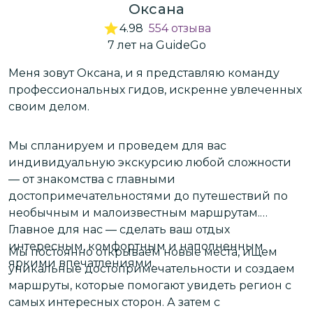
Оксана
4.98
554
отзыва
7
лет
на GuideGo
Меня зовут Оксана, и я представляю команду
Я
­
профессиональных гидов, искренне увлеченных
с
своим делом.
н
д
­
т
Мы спланируем и проведем для вас
р
индивидуальную экскурсию любой сложности
— от знакомства с главными
В
достопримечательностями до путешествий по
р
необычным и малоизвестным маршрутам.
те
 и
Главное для нас — сделать ваш отдых
т
,
интересным, комфортным и наполненным
д
Мы постоянно открываем новые места, ищем
яркими впечатлениями.
с
уникальные достопримечательности и создаем
у
маршруты, которые помогают увидеть регион с
П
самых интересных сторон. А затем с
д