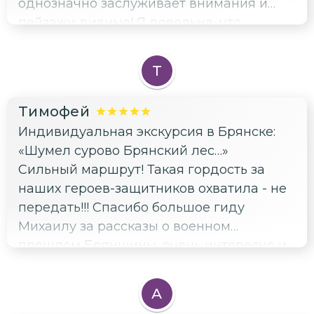
однозначно заслуживает внимания и
пейзажи дивные! Я довольна, что
открыла для себя этот удивительный
уголок Брянщины в компании
Т
прекрасного человека - гида Михаила)))
Благодарю, всё очень понравилось!
Тимофей
Индивидуальная экскурсия в Брянске:
«Шумел сурово Брянский лес…»
Сильный маршрут! Такая гордость за
наших героев-защитников охватила - не
передать!!! Спасибо большое гиду
Михаилу за рассказы о военном
прошлом Брянщины, очень интересно и
полезно для расширения кругозора!
Рекомендую знающего гида и маршрут!
А