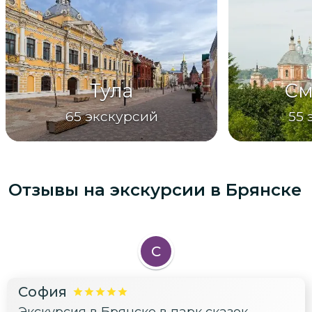
Тула
См
65
экскурсий
55
Отзывы на экскурсии
в Брянске
С
София