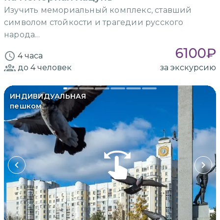
Изучить мемориальный комплекс, ставший
символом стойкости и трагедии русского
народа...
6100
₽
4 часа
до 4
человек
за экскурсию
ИНДИВИДУАЛЬНАЯ
пешком