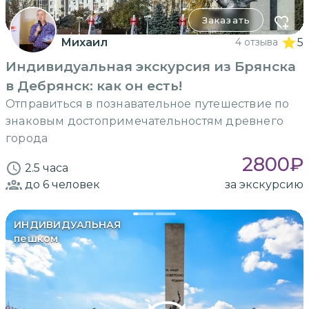
Заказать
Михаил
4 отзыва
5
Индивидуальная экскурсия из Брянска
в Дебрянск: как он есть!
Отправиться в познавательное путешествие по
знаковым достопримечательностям древнего
города
2800
₽
2.5 часа
до 6
человек
за экскурсию
ИНДИВИДУАЛЬНАЯ
пешком