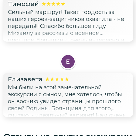
Тимофей
Сильный маршрут! Такая гордость за
наших героев-защитников охватила - не
передать!!! Спасибо большое гиду
Михаилу за рассказы о военном
прошлом Брянщины, очень интересно и
полезно для расширения кругозора!
Рекомендую знающего гида и маршрут!
Е
Елизавета
Мы были на этой замечательной
экскурсии с сыном, мне хотелось, чтобы
он воочию увидел страницы прошлого
своей Родины. Брянщина для этого,
считаю, - идеальный вариант! Нам очень
понравилось изложение материала
гидом Михаилом и подбор локаций для