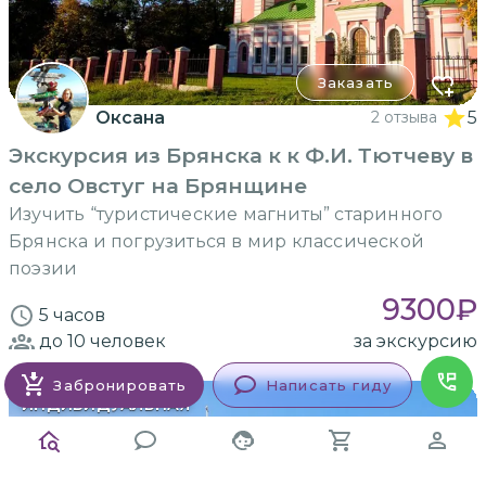
Заказать
Оксана
2 отзыва
5
Экскурсия из Брянска к к Ф.И. Тютчеву в
село Овстуг на Брянщине
Изучить “туристические магниты” старинного
Брянска и погрузиться в мир классической
поэзии
9300
₽
5 часов
до 10
человек
за экскурсию
Забронировать
Написать гиду
ИНДИВИДУАЛЬНАЯ
на машине гостей