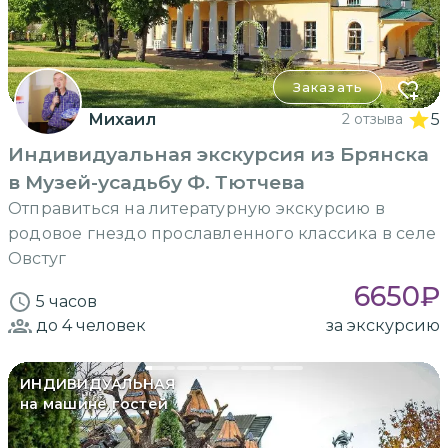
Заказать
Михаил
2 отзыва
5
Индивидуальная экскурсия из Брянска
в Музей-усадьбу Ф. Тютчева
Отправиться на литературную экскурсию в
родовое гнездо прославленного классика в селе
Овстуг
6650
₽
5 часов
до 4
человек
за экскурсию
ИНДИВИДУАЛЬНАЯ
на машине гостей