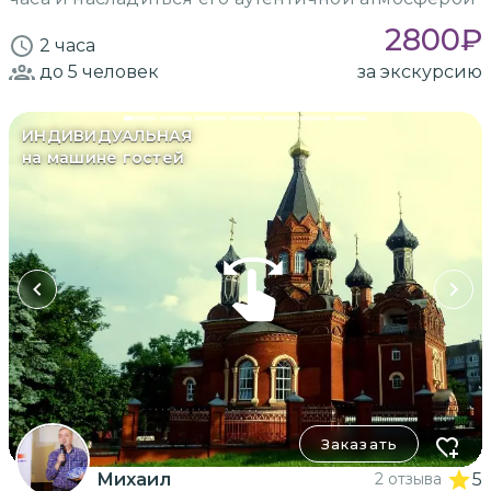
2800
₽
2 часа
до 5
человек
за экскурсию
ИНДИВИДУАЛЬНАЯ
на машине гостей
Заказать
Михаил
2 отзыва
5