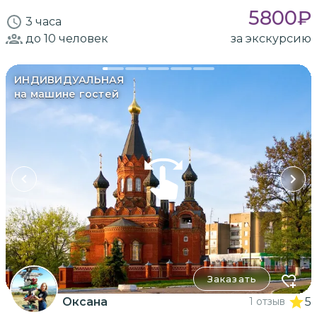
5800
₽
3 часа
до 10
человек
за экскурсию
ИНДИВИДУАЛЬНАЯ
на машине гостей
Заказать
Оксана
1 отзыв
5