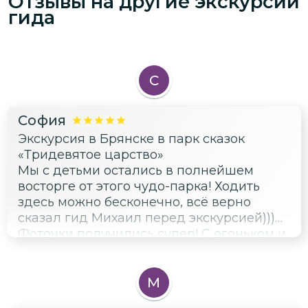
Отзывы на другие экскурсии
осмотра) Спасибо, мы остались под
гида
большим впечатлением от увиденного и
услышанного...
С
София
Экскурсия в Брянске в парк сказок
«Тридевятое царство»
Мы с детьми остались в полнейшем
восторге от этого чудо-парка! Ходить
здесь можно бесконечно, всё верно
сказал гид Михаил перед экскурсией)))
Фоточки получились супер! С огоньком и
задором) Спасибо за незабываемый
отдых!
М