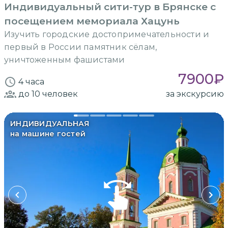
Индивидуальный сити-тур в Брянске с
посещением мемориала Хацунь
Изучить городские достопримечательности и
первый в России памятник сёлам,
уничтоженным фашистами
7900
₽
4 часа
до 10
человек
за экскурсию
ИНДИВИДУАЛЬНАЯ
на машине гостей