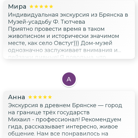
Мира
Индивидуальная экскурсия из Брянска в
Музей-усадьбу Ф. Тютчева
Приятно провести время в таком
живописном и исторически значимом
месте, как село Овстуг))) Дом-музей
однозначно заслуживает внимания и
пейзажи дивные! Я довольна, что
открыла для себя этот удивительный
уголок Брянщины в компании
прекрасного человека - гида Михаила)))
А
Благодарю, всё очень понравилось!
Анна
Экскурсия в древнем Брянске — город
на границе трёх государств
Михаил - профессионал! Рекомендуем
гида, рассказывает интересно, живое
общение. Нам все понравилось на