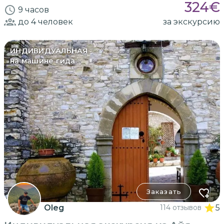
324
€
9 часов
до 4
человек
за экскурсию
ИНДИВИДУАЛЬНАЯ
на машине гида
Заказать
Oleg
114 отзывов
5