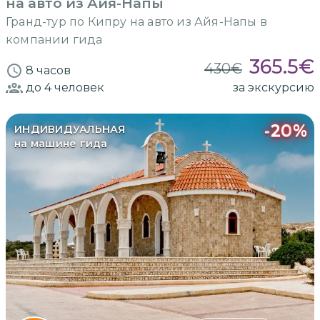
на авто из Айя-Напы
Гранд-тур по Кипру на авто из Айя-Напы в
компании гида
365.5
€
430
€
8 часов
до 4
человек
за экскурсию
-
20
%
ИНДИВИДУАЛЬНАЯ
на машине гида