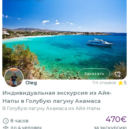
Заказать
Oleg
114 отзывов
5
Индивидуальная экскурсия из Айя-
Напы в Голубую лагуну Акамаса
В Голубую лагуну Акамаса из Айя-Напы
470
€
8 часов
до 4
человек
за экскурсию