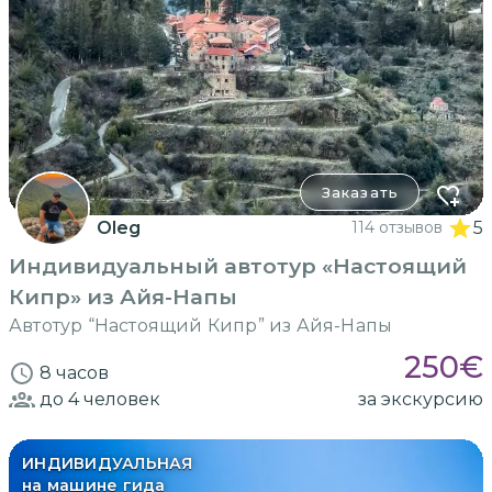
Заказать
Oleg
114 отзывов
5
Индивидуальный автотур «Настоящий
Кипр» из Айя-Напы
Автотур “Настоящий Кипр” из Айя-Напы
250
€
8 часов
до 4
человек
за экскурсию
ИНДИВИДУАЛЬНАЯ
на машине гида