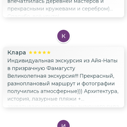
впечатлилась деревней мастеров и
прекрасными кружевами и серебром)
Спасибо, всё круто!
К
Клара
Индивидуальная экскурсия из Айя-Напы
в призрачную Фамагусту
Великолепная экскурсия!!! Прекрасный,
разноплановый маршрут и фотографии
получились атмосферные))) Архитектура,
история, лазурные пляжи +
захватывающие рассказы знающего гида
оставили самые позитивные
воспоминания) Спасибо, очень довольна
И