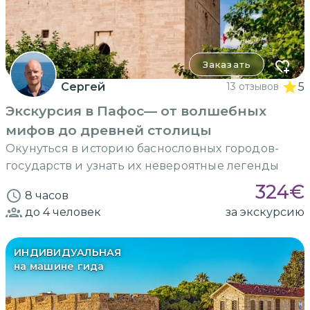
Заказать
Сергей
13 отзывов
5
Экскурсия в Пафос— от волшебных
мифов до древней столицы
Окунуться в историю баснословных городов-
государств и узнать их невероятные легенды
324
€
8 часов
до 4
человек
за экскурсию
ИНДИВИДУАЛЬНАЯ
на машине гида