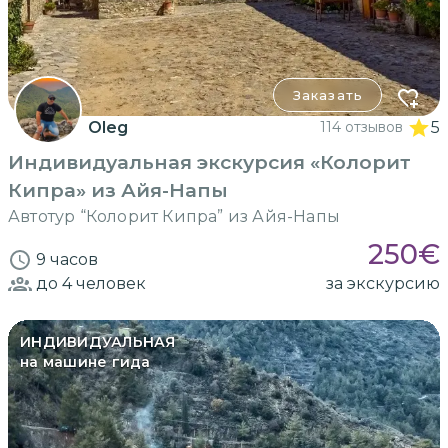
Заказать
Oleg
114 отзывов
5
Индивидуальная экскурсия «Колорит
Кипра» из Айя-Напы
Автотур “Колорит Кипра” из Айя-Напы
250
€
9 часов
до 4
человек
за экскурсию
ИНДИВИДУАЛЬНАЯ
на машине гида