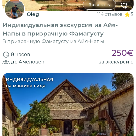
Заказать
Oleg
114 отзывов
5
Индивидуальная экскурсия из Айя-
Напы в призрачную Фамагусту
В призрачную Фамагусту из Айя-Напы
250
€
8 часов
до 4
человек
за экскурсию
ИНДИВИДУАЛЬНАЯ
на машине гида