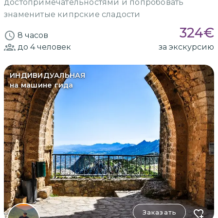
достопримечательностями и попробовать
знаменитые кипрские сладости
324
€
8 часов
до 4
человек
за экскурсию
ИНДИВИДУАЛЬНАЯ
на машине гида
Заказать