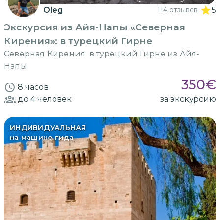
Oleg
114 отзывов
5
Экскурсия из Айя-Напы «Северная
Кирения»: в турецкий Гирне
Северная Кирения: в турецкий Гирне из Айя-
Напы
350
€
8 часов
до 4
человек
за экскурсию
ИНДИВИДУАЛЬНАЯ
на машине гида