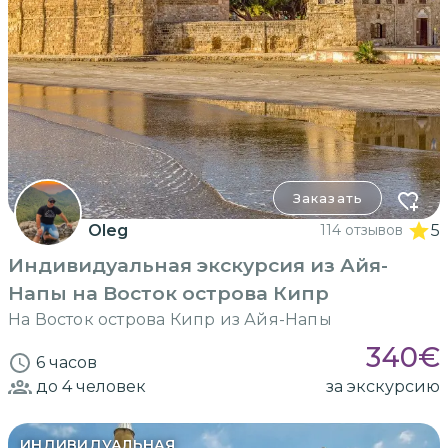
Заказать
Oleg
114 отзывов
5
Индивидуальная экскурсия из Айя-
Напы на Восток острова Кипр
На Восток острова Кипр из Айя-Напы
340
€
6 часов
до 4
человек
за экскурсию
ИНДИВИДУАЛЬНАЯ