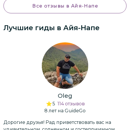
Все отзывы
в Айя-Напе
Лучшие гиды
в Айя-Напе
Oleg
5
114
отзывов
8
лет
на GuideGo
Дорогие друзья! Рад приветствовать вас на
П
удивительном, солнечном и гостеприимном
в