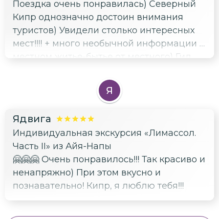
Поездка очень понравилась) Северный
Кипр однозначно достоин внимания
туристов) Увидели столько интересных
мест!!!! + много необычной информации о
местном житье-бытье от местного) Гид
Олег проводит экскурс на
комфортабельной машине. Всё гибко: в
Я
ходе экскурсии мы сами решали, куда
хотим заехать! Выбор - великое дело!
Ядвига
Олег много знает про Кипр, рекомендую
Индивидуальная экскурсия «Лимассол.
такого отличного специалиста.
Часть II» из Айя-Напы
🤗🤗🤗 Очень понравилось!!! Так красиво и
ненапряжно) При этом вкусно и
познавательно! Кипр, я люблю тебя!!!