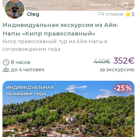
Заказать
Oleg
114 отзывов
5
Индивидуальная экскурсия из Айя-
Напы «Кипр православный»
Кипр православный: тур из Айя-Напы в
сопровождении гида
352
€
440
€
8 часов
до 4
человек
за экскурсию
-
25
%
ИНДИВИДУАЛЬНАЯ
на машине гида