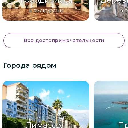
4
экскурсии
4
Все достопримечательности
Города рядом
Лимассол
Пр