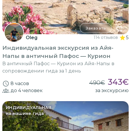
Заказать
Oleg
114 отзывов
5
Индивидуальная экскурсия из Айя-
Напы в античный Пафос — Курион
В античный Пафос — Курион из Айя-Напы в
сопровождении гида за 1 день
343
€
490
€
8 часов
до 4
человек
за экскурсию
ИНДИВИДУАЛЬНАЯ
на машине гида