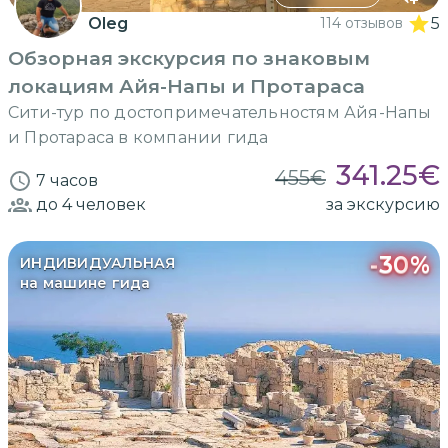
Oleg
114 отзывов
5
Обзорная экскурсия по знаковым
локациям Айя-Напы и Протараса
Сити-тур по достопримечательностям Айя-Напы
и Протараса в компании гида
341.25
€
455
€
7 часов
до 4
человек
за экскурсию
-
30
%
ИНДИВИДУАЛЬНАЯ
на машине гида