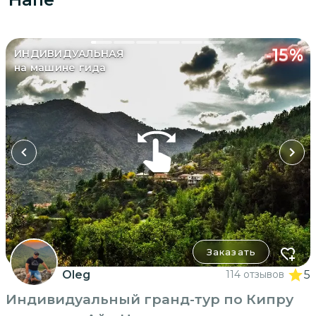
-
15
%
ИНДИВИДУАЛЬНАЯ
на машине гида
Заказать
Oleg
114 отзывов
5
Индивидуальный гранд-тур по Кипру