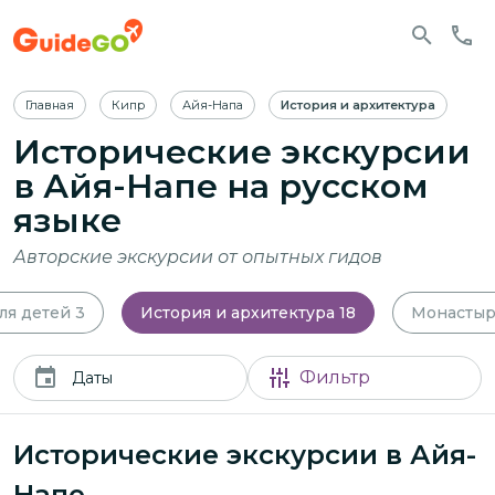
Главная
Кипр
Айя-Напа
История и архитектура
Исторические экскурсии
в Айя-Напе
на русском
языке
Авторские экскурсии от опытных гидов
ля детей
3
История и архитектура
18
Монастыр
Фильтр
Даты
Исторические экскурсии в Айя-
Напе