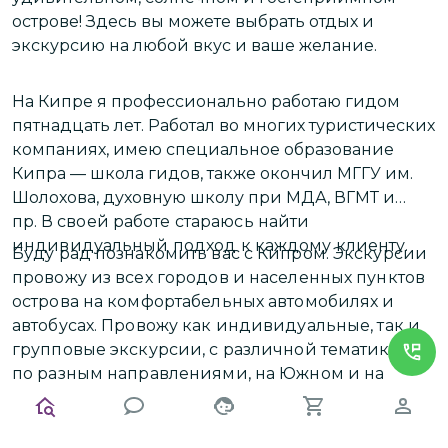
острове! Здесь вы можете выбрать отдых и
о
экскурсию на любой вкус и ваше желание.
о
На Кипре я профессионально работаю гидом
О
пятнадцать лет. Работал во многих туристических
р
,
компаниях, имею специальное образование
с
Кипра — школа гидов, также окончил МГГУ им.
р
Шолохова, духовную школу при МДА, ВГМТ и
м
пр.
В своей работе стараюсь найти
д
индивидуальный подход к каждому клиенту.
Буду рад познакомить вас с Кипром. Экскурсии
М
провожу из всех городов и населенных пунктов
д
а
острова на комфортабельных автомобилях и
в
автобусах. Провожу как индивидуальные, так и
н
групповые экскурсии, с различной тематикой и
по разным направлениями, на Южном и на
Л
Северном Кипре.
В выборе экскурсии прежде всего
с
руководствуюсь вашими интересами. В
о