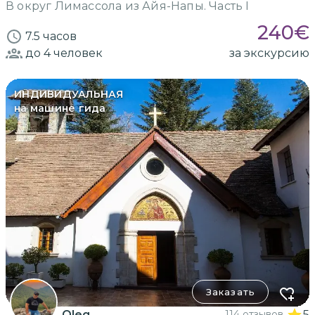
В округ Лимассола из Айя-Напы. Часть I
240
€
7.5 часов
до 4
человек
за экскурсию
ИНДИВИДУАЛЬНАЯ
на машине гида
Заказать
Oleg
114 отзывов
5