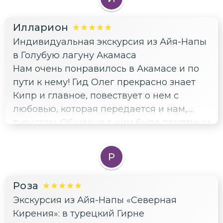
😊😊😊
Илларион
Индивидуальная экскурсия из Айя-Напы
в Голубую лагуну Акамаса
Нам очень понравилось в Акамасе и по
пути к нему! Гид Олег прекрасно знает
Кипр и главное, повествует о нем с
любовью, которая передается и нам,
туристам. Общение с ним было приятным
и легким, истории и локации выше
всяких похвал. Удобное авто и ресторан
Р
на обед отличный. Всё было вкусно,
весело и восхитительно:)
Роза
Экскурсия из Айя-Напы «Северная
Кирения»: в турецкий Гирне