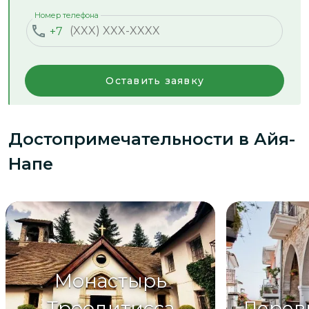
Номер телефона
+7
Оставить заявку
Достопримечательности
в Айя-
Напе
Монастырь
Троодитисса
Дерев