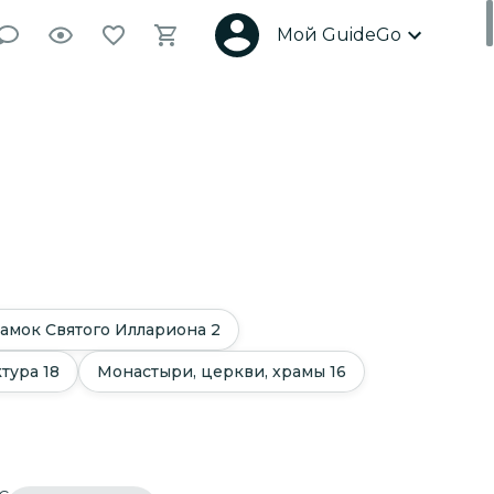
Мой GuideGo
Замок Святого Иллариона
2
ктура
18
Монастыри, церкви, храмы
16