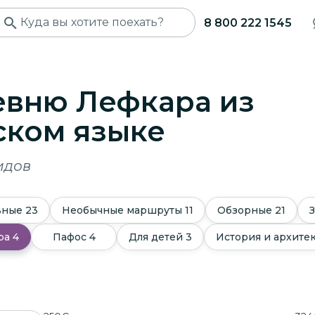
8 800 222 1545
евню Лефкара из
ском языке
идов
ьные
23
Необычные маршруты
11
Обзорные
21
ра
4
Пафос
4
Для детей
3
История и архите