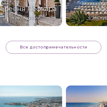
еревня Лефкара
Паф
4
экскурсии
4
экску
Все достопримечательности