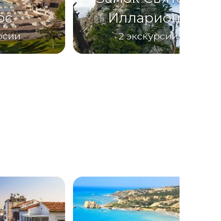
ос
Иллариона
рсии
2
экскурсии