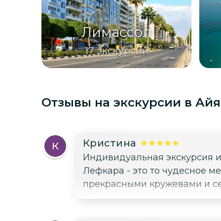
Лимассол
17
экскурсий
Отзывы на экскурсии
в Айя
Кристина
К
Индивидуальная экскурсия и
Лефкара - это то чудесное м
прекрасными кружевами и сер