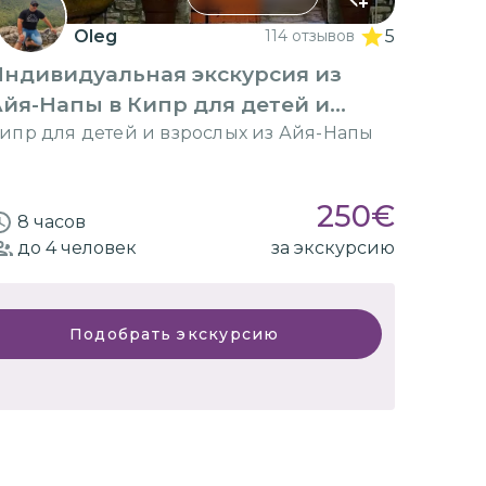
Oleg
114 отзывов
5
Индивидуальная экскурсия из
йя-Напы в Кипр для детей и
взрослых
ипр для детей и взрослых из Айя-Напы
250
€
8 часов
до 4
человек
за экскурсию
Подобрать экскурсию