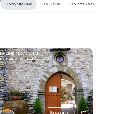
€
Популярные
По цене
По отзывам
ИНДИВИДУАЛЬНАЯ
на машине гида
Заказать