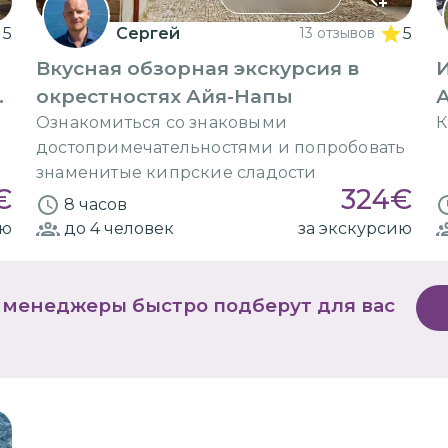
5
Сергей
13 отзывов
5
Вкусная обзорная экскурсия в
-
окрестностях Айя-Напы
А
и
Ознакомиться со знаковыми
К
достопримечательностями и попробовать
знаменитые кипрские сладости
€
324
€
8 часов
ию
до 4
человек
за экскурсию
 менеджеры быстро подберут для вас