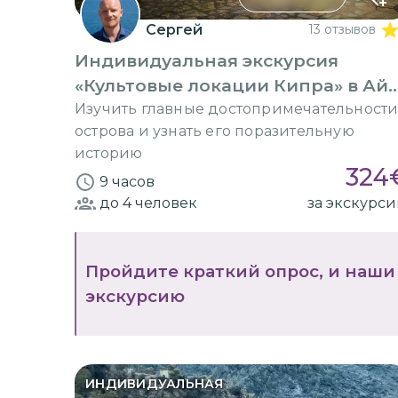
Сергей
13 отзывов
Индивидуальная экскурсия
«Культовые локации Кипра» в Айя
Напе
Изучить главные достопримечательност
острова и узнать его поразительную
историю
324
9 часов
до 4
человек
за экскурс
Пройдите краткий опрос, и наши
экскурсию
ИНДИВИДУАЛЬНАЯ