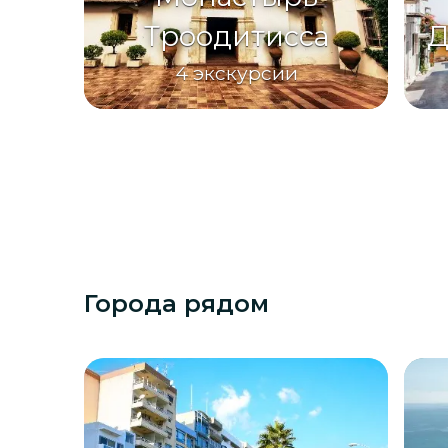
Троодитисса
Д
4
экскурсии
Города рядом