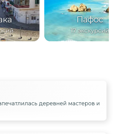
ака
Пафос
рсий
17
экскурсий
 впечатлилась деревней мастеров и