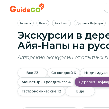
Главная
Кипр
Айя-Напа
Деревня Лефкара
Экскурсии в дер
Айя-Напы
на рус
Авторские экскурсии от опытных г
Все
23
Со скидкой
6
Индивидуал
Монастырь Троодитисса
4
Деревня Лефка
Гастрономические
12
Ещё