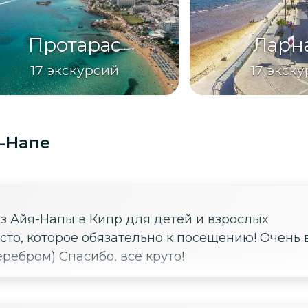
Протарас
Ларн
17
экскурсий
17
экску
-Напе
з Айя-Напы в Кипр для детей и взрослых
есто, которое обязательно к посещению! Очень
ебром) Спасибо, всё круто!