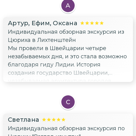
А
Артур, Ефим, Оксана
Индивидуальная обзорная экскурсия из
Цюриха в Лихтенштейн
Мы провели в Швейцарии четыре
незабываемых дня, и это стала возможно
благодаря гиду Лидии. История
создания государство Швейцарии,
незабываемая архитектура городов
Цюриха, Люцерна, Княжества
Лихтенштейн и Штайн-на-Рейне,
С
необыкновенной красоты природа, все
это было профессионально показано в
Светлана
течение нашей экскурсии. Запомнилось
Индивидуальная обзорная экскурсия по
посещение музеев, церквей,