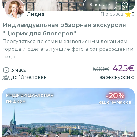
Заказать
Лидия
11 отзывов
5
Индивидуальная обзорная экскурсия
"Цюрих для блогеров"
Прогуляться по самым живописным локациям
города и сделать лучшие фото в сопровождении
гида
425
€
500
€
3 часа
до 10
человек
за экскурсию
-
20
%
ИНДИВИДУАЛЬНАЯ
пешком
еще 14 часов