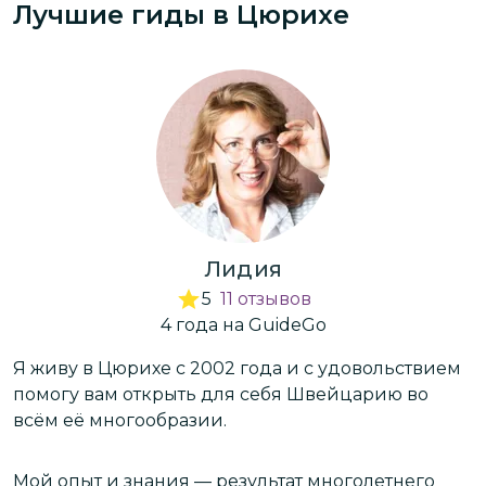
Лучшие гиды
в Цюрихе
Лидия
5
11
отзывов
4
года
на GuideGo
Я живу в Цюрихе с 2002 года и с удовольствием
П
помогу вам открыть для себя Швейцарию во
з
всём её многообразии.
Ш
п
л
Мой опыт и знания — результат многолетнего