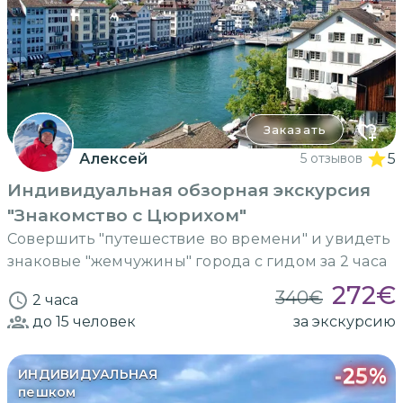
Заказать
Алексей
5 отзывов
5
Индивидуальная обзорная экскурсия
"Знакомство с Цюрихом"
Совершить "путешествие во времени" и увидеть
знаковые "жемчужины" города с гидом за 2 часа
272
€
340
€
2 часа
до 15
человек
за экскурсию
-
25
%
ИНДИВИДУАЛЬНАЯ
пешком