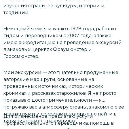
изучения страны, её культуры, истории и
,
традиций.
1
о
в
Немецкий язык я изучаю с 1978 года, работаю
К
гидом и переводчиком с 2007 года, а также
а
у
имею аккредитацию на проведение экскурсий
в знаковых церквях Фраумюнстер и
Гроссмюнстер.
1
п
п
Мои экскурсии — это тщательно продуманные
И
авторские маршруты, основанные на
т
проверенных источниках, исторических
с
хрониках и рассказах старожилов. Я не просто
с
показываю достопримечательности — я
Ц
погружаю вас в атмосферу страны, знакомлю с её
традициями и секретами, которые не найти в
Для бизнесменов предлагаю услуги
туристических справочниках.
профессионального переводчика, помощь в