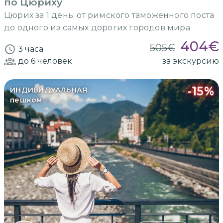
по Цюриху
Цюрих за 1 день: от римского таможенного поста
до одного из самых дорогих городов мира
404
€
505
€
3 часа
до 6
человек
за экскурсию
-
15
%
ИНДИВИДУАЛЬНАЯ
пешком