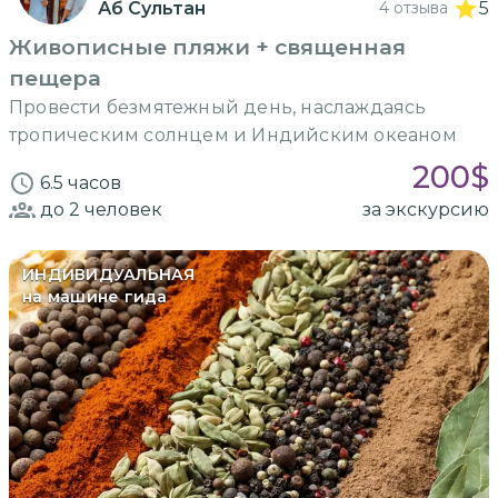
Аб Сультан
4 отзыва
5
Живописные пляжи + священная
пещера
Провести безмятежный день, наслаждаясь
тропическим солнцем и Индийским океаном
200
$
6.5 часов
до 2
человек
за экскурсию
ИНДИВИДУАЛЬНАЯ
на машине гида