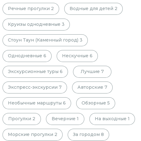
Речные прогулки
2
Водные для детей
2
Круизы однодневные
3
Стоун Таун (Каменный город)
3
Однодневные
6
Нескучные
6
Экскурсионные туры
6
Лучшие
7
Экспресс-экскурсии
7
Авторские
7
Необычные маршруты
6
Обзорные
5
Прогулки
2
Вечерние
1
На выходные
1
Морские прогулки
2
За городом
8