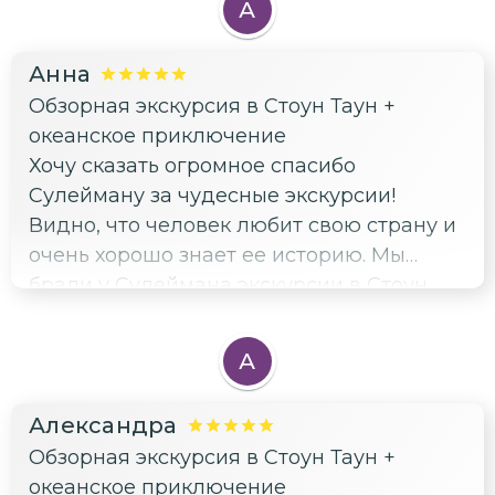
А
Анна
Обзорная экскурсия в Стоун Таун +
океанское приключение
Хочу сказать огромное спасибо
Сулейману за чудесные экскурсии!
Видно, что человек любит свою страну и
очень хорошо знает ее историю. Мы
брали у Сулеймана экскурсии в Стоун
Таун, Исчезающий остров и остров
черепах. Нашли Сулеймана в интернете
А
по отзывам. И очень счастливы, что он
был нашим гидом. Организация на
Александра
высшем уровне! С вниманием отнёсся ко
Обзорная экскурсия в Стоун Таун +
всем нашим просьбам. Ответил на все
океанское приключение
наши вопросы. Также попросили