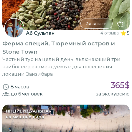
Заказать
Аб Сультан
4 отзыва
5
Ферма специй, Тюремный остров и
Stone Town
Частный тур на целый день, включающий три
наиболее рекомендуемые для посещения
локации Занзибара
365
$
8 часов
до 6
человек
за экскурсию
ИНДИВИДУАЛЬНАЯ
на машине гида