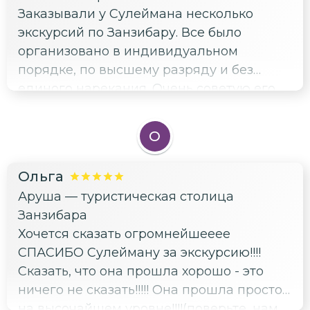
Заказывали у Сулеймана несколько
организовать поездку на материк. Все
экскурсий по Занзибару. Все было
было сделано! Сулейман, огромное Вам
организовано в индивидуальном
спасибо!
порядке, по высшему разряду и без
единого нарекания. Очень советую его
по любым вопросам организации
комфортного отдыха на острове. Очень
О
воспитанный и вежливый молодой
человек. Хорошо говорит и пишет на
Ольга
русском языке. Имеет лицензию (а
Аруша — туристическая столица
многие другие организаторы не имеют, и
Занзибара
это может вызвать проблемы) . Я всем его
Хочется сказать огромнейшееее
теперь советую и оставляю номер
СПАСИБО Сулейману за экскурсию!!!!
телефона. Желаю ему адекватных
Сказать, что она прошла хорошо - это
туристов и процветания.
ничего не сказать!!!!! Она прошла просто
на высочайшем уровне!!!!(поверьте, нам