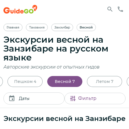
Главная
Танзания
Занзибар
Весной
Экскурсии весной на
Занзибаре
на русском
языке
Авторские экскурсии от опытных гидов
Пешком
4
Весной
7
Летом
7
Фильтр
Даты
Экскурсии весной на Занзибаре