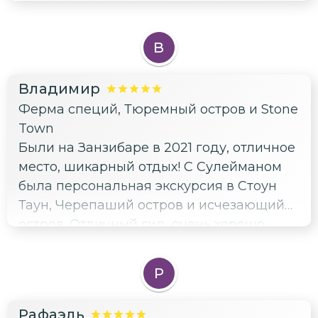
есть с чем сравнивать!!!). Уровень просто
на высоте, русский язык просто👍, да и
В
вообще все выполнено на все 💯!!!!!
рекомендуем всем!!! Не пожалеете!!! Еще
Владимир
раз спасибо!!!!
Ферма специй, Тюремный остров и Stone
Town
Были на Занзибаре в 2021 году, отличное
место, шикарный отдых! С Сулейманом
была персональная экскурсия в Стоун
Таун, Черепаший остров и исчезающий
остров. Отличный гид, очень хорошо
говорит на русском, знает историю,
внимателен к просьбам и пожеланиям.
Р
Экскурсией очень довольны, как и
отдыхом на Занзибаре! Акуна матата!
Рафаэль