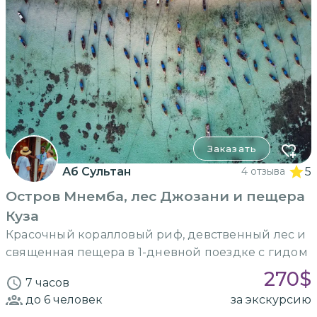
Заказать
Аб Сультан
4 отзыва
5
Остров Мнемба, лес Джозани и пещера
Куза
Красочный коралловый риф, девственный лес и
священная пещера в 1-дневной поездке с гидом
270
$
7 часов
до 6
человек
за экскурсию