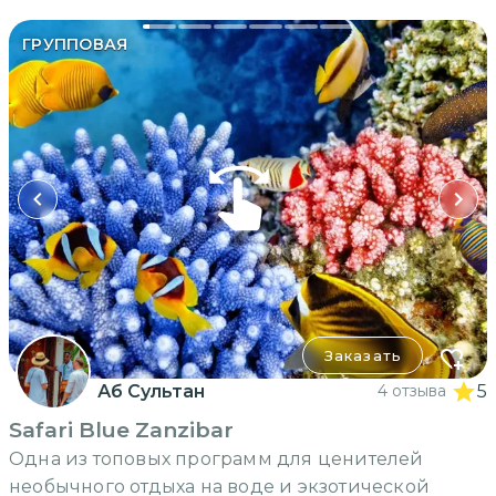
ГРУППОВАЯ
Заказать
Аб Сультан
4 отзыва
5
Safari Blue Zanzibar
Одна из топовых программ для ценителей
необычного отдыха на воде и экзотической