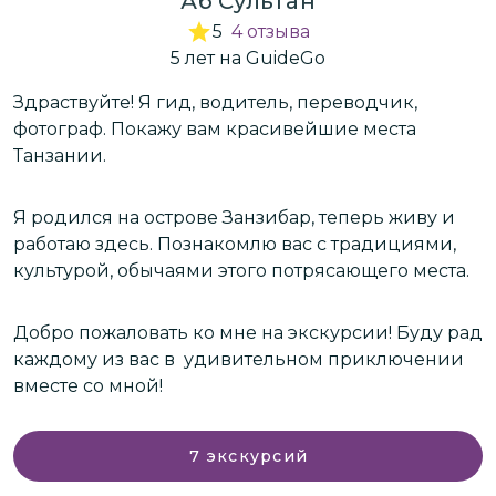
Аб Сультан
5
4
отзыва
5
лет
на GuideGo
Здраствуйте! Я гид, водитель, переводчик,
В
фотограф. Покажу вам красивейшие места
Танзании.
М
с
Я родился на острове Занзибар, теперь живу и
на 
работаю здесь. Познакомлю вас с традициями,
с
культурой, обычаями этого потрясающего места.
с
Добро пожаловать ко мне на экскурсии! Буду рад
Если вы
.
каждому из вас в удивительном приключении
Т
вместе со мной!
Т
и
7
экскурсий
С