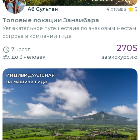
Аб Сультан
4 отзыва
5
Топовые локации Занзибара
Увлекательное путешествие по знаковым местам
острова в компании гида
270
$
7 часов
до 3
человек
за экскурсию
ИНДИВИДУАЛЬНАЯ
на машине гида