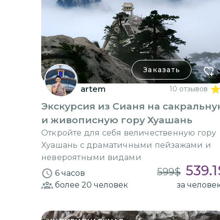
Заказать
artem
10 отзывов
Экскурсия из Сианя на сакральн
и живописную гору Хуашань
Откройте для себя величественную гору
Хуашань с драматичными пейзажами и
невероятными видами
539.1
599
$
6 часов
более 20
человек
за челове