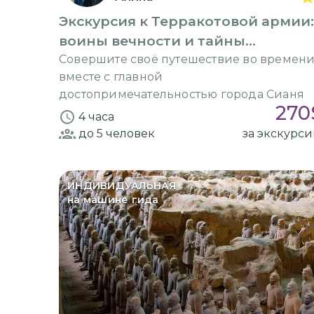
Экскурсия к Терракотовой армии:
воины вечности и тайны
императора
Совершите своё путешествие во времен
вместе с главной
достопримечательностью города Сианя
270
4 часа
до 5
человек
за экскурс
ИНДИВИДУАЛЬНАЯ
на машине гида