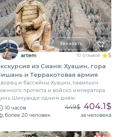
Заказать
artem
10 отзывов
5
кскурсия из Сианя: Хуацин, гора
Лишань и Терракотовая армия
ворец и бассейны Хуацин, павильон
оенного протеста и войско императора
инь Шихуанди одним днём
404.1
$
449
$
10 часов
более 20
человек
за человека