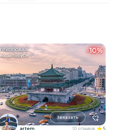
-
10
%
ГРУППОВАЯ
на автобусе
Заказать
artem
10 отзывов
5