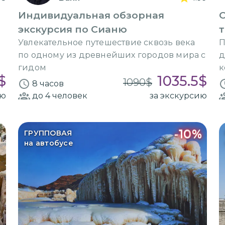
Индивидуальная обзорная
О
экскурсия по Сианю
и
Увлекательное путешествие сквозь века
П
по одному из древнейших городов мира с
д
гидом
к
$
1035.5
$
1090
$
8 часов
ию
до 4
человек
за экскурсию
-
10
%
ГРУППОВАЯ
на автобусе