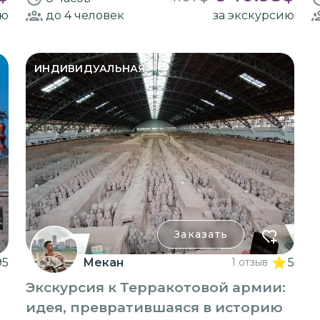
ию
до 4
человек
за экскурсию
ИНДИВИДУАЛЬНАЯ
Заказать
95
Мекан
1 отзыв
5
Экскурсия к Терракотовой армии:
идея, превратившаяся в историю