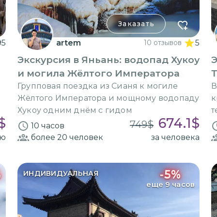
Заказать
95
artem
10 отзывов
5
Экскурсия в Яньань: водопад Хукоу
Э
и могила Жёлтого Императора
Т
в
Групповая поездка из Сианя к могиле
В
Жёлтого Императора и мощному водопаду
к
Хукоу одним днём с гидом
т
$
674.1
$
749
$
10 часов
ию
более 20
человек
за человека
%
-
5
%
ИНДИВИДУАЛЬНАЯ
еще 9 часов