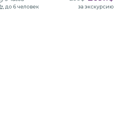
до 6
человек
за экскурсию