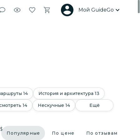
Мой GuideGo
маршруты
14
История и архитектура
13
смотреть
14
Нескучные
14
Ещё
$
Популярные
По цене
По отзывам