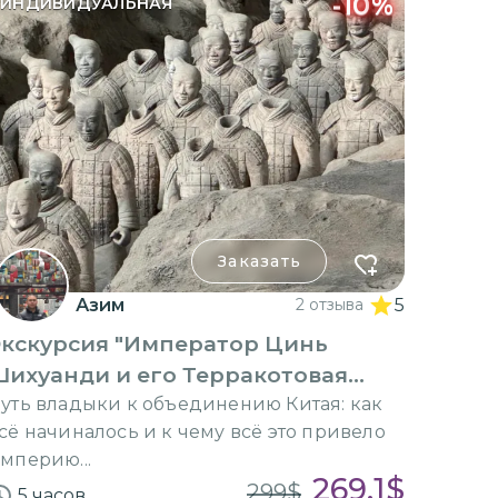
-
10
%
ИНДИВИДУАЛЬНАЯ
Заказать
Азим
2 отзыва
5
Экскурсия "Император Цинь
Шихуанди и его Терракотовая
армия"
уть владыки к объединению Китая: как
сё начиналось и к чему всё это привело
мперию...
269.1
$
299
$
5 часов