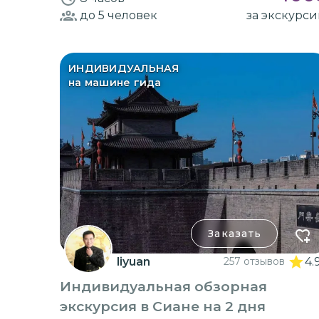
до 5
человек
за экскурс
ИНДИВИДУАЛЬНАЯ
на машине гида
Заказать
liyuan
257 отзывов
4.
Индивидуальная обзорная
экскурсия в Сиане на 2 дня