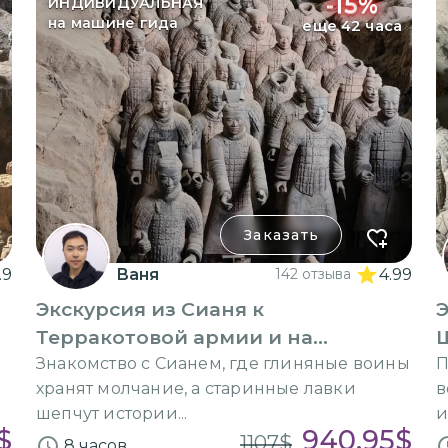
-
15
%
ИНДИВИДУАЛЬНАЯ
на машине гида
еще 42 часа
Заказать
.9
Ваня
142 отзыва
4.99
Экскурсия из Сианя к
Терракотовой армии и на
антикварную улицу
Знакомство с Сианем, где глиняные воины
П
хранят молчание, а старинные лавки
в
шепчут истории...
и
$
940.95
$
1107
$
8 часов