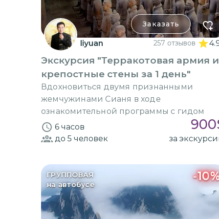
Заказать
liyuan
257 отзывов
4.
Экскурсия "Терракотовая армия и
крепостные стены за 1 день"
Вдохновиться двумя признанными
жемчужинами Сианя в ходе
ознакомительной программы с гидом
900
6 часов
до 5
человек
за экскурс
-
10
ГРУППОВАЯ
на автобусе