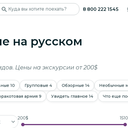
8 800 222 1545
не
на русском
дов. Цены на экскурсии от 200$
ьные
10
Групповые
4
Обзорные
14
Необычные 
рракотовая армия
9
Увидеть главное
14
Что еще по
200
$
1510