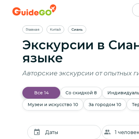
Главная
Китай
Сиань
Экскурсии
в Сиа
языке
Авторские экскурсии от опытных ги
Все
14
Со скидкой
8
Индивидуал
Музеи и искусство
10
За городом
10
Те
Даты