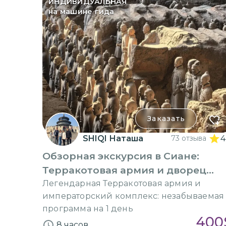
ИНДИВИДУАЛЬНАЯ
на машине гида
Заказать
SHIQI Наташа
73 отзыва
4
Обзорная экскурсия в Сиане:
Терракотовая армия и дворец
Хуацин
Легендарная Терракотовая армия и
императорский комплекс: незабываемая
программа на 1 день
400
8 часов