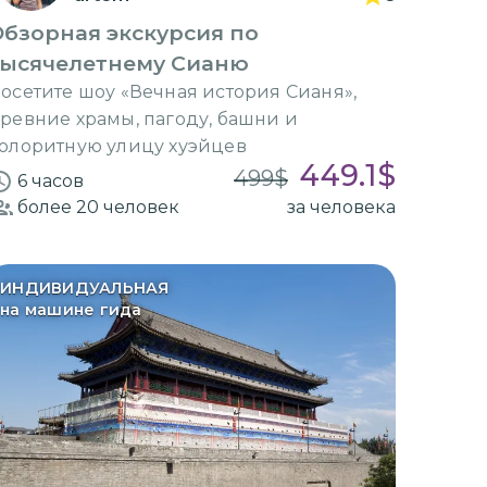
бзорная экскурсия по
тысячелетнему Сианю
осетите шоу «Вечная история Сианя»,
ревние храмы, пагоду, башни и
олоритную улицу хуэйцев
449.1
$
499
$
6 часов
более 20
человек
за человека
ИНДИВИДУАЛЬНАЯ
на машине гида