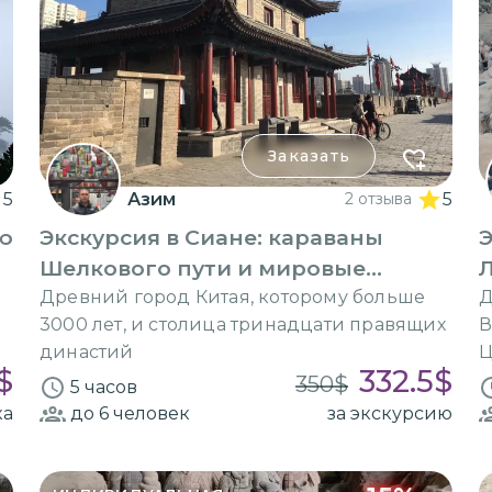
Заказать
5
Азим
2 отзыва
5
ую
Экскурсия в Сиане: караваны
Э
Шелкового пути и мировые
религии
Древний город Китая, которому больше
Д
3000 лет, и столица тринадцати правящих
В
династий
Ц
$
332.5
$
350
$
5 часов
ка
до 6
человек
за экскурсию