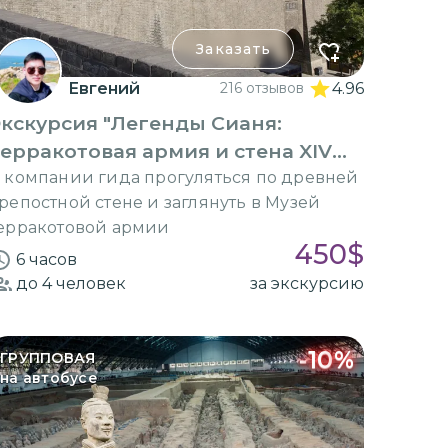
Заказать
Евгений
216 отзывов
4.96
кскурсия "Легенды Сианя:
ерракотовая армия и стена XIV
ека"
 компании гида прогуляться по древней
репостной стене и заглянуть в Музей
ерракотовой армии
450
$
6 часов
до 4
человек
за экскурсию
-
10
%
ГРУППОВАЯ
на автобусе