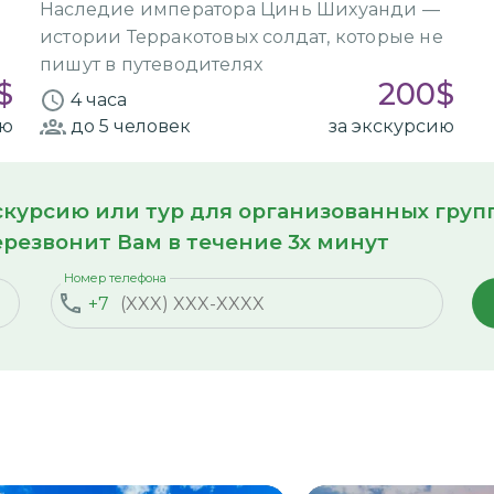
Наследие императора Цинь Шихуанди —
истории Терракотовых солдат, которые не
пишут в путеводителях
$
200
$
4 часа
ию
до 5
человек
за экскурсию
кскурсию или тур для организованных гру
резвонит Вам в течение 3х минут
Номер телефона
+7