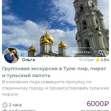
Заказать
Ольга
51 отзыв
4.84
Групповая экскурсия в Туле: пир, пирог
и тульский лапоть
В компании гида совершить прогулку по
старинному городу и продегустировать тульские
пироги
6000
₽
2 часа
до 6
человек
за экскурсию