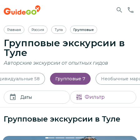
Главная
Россия
Тула
Групповые
Групповые экскурсии в
Туле
Авторские экскурсии от опытных гидов
дивидуальные
58
Групповые
7
Необычные мар
Фильтр
Даты
Групповые экскурсии в Туле