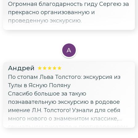
Огромная благодарность гиду Сергею за
знаний. Очень хорошо спланирован тур.
прекрасно организованную и
На любой вопрос он дает
проведенную экскурсию.
исчерпывающий ответ и сразу понятно ,
что это очень эрудированный и
увлеченный человек. Успехов Вам,
Сергей, в работе и личного счастья.
А
Надеемся приехать еще.
Андрей
По стопам Льва Толстого: экскурсия из
Тулы в Ясную Поляну
Спасибо большое за такую
познавательную экскурсию в родовое
имение Л.Н. Толстого! Узнали для себя
много нового о знаменитом классике,
гениальном писателе и противоречивом
человеке.