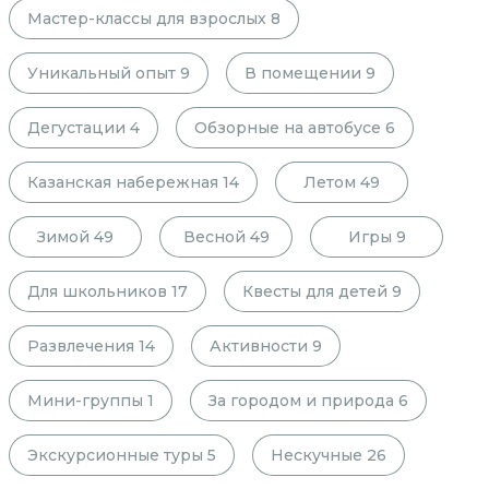
Мастер-классы для взрослых
8
Уникальный опыт
9
В помещении
9
Дегустации
4
Обзорные на автобусе
6
Казанская набережная
14
Летом
49
Зимой
49
Весной
49
Игры
9
Для школьников
17
Квесты для детей
9
Развлечения
14
Активности
9
Мини-группы
1
За городом и природа
6
Экскурсионные туры
5
Нескучные
26