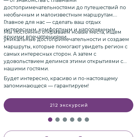
— от знакомства с главными
К
к
достопримечательностями до путешествий по
е
необычным и малоизвестным маршрутам.
м
Главное для нас — сделать ваш отдых
интересным, комфортным и наполненным
Мы постоянно открываем новые места, ищем
В
яркими впечатлениями.
уникальные достопримечательности и создаем
Т
маршруты, которые помогают увидеть регион с
самых интересных сторон. А затем с
Т
удовольствием делимся этими открытиями с
(
нашими гостями.
Будет интересно, красиво и по-настоящему
запоминающеся — гарантируем!
212
экскурсий