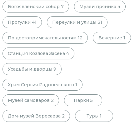
Богоявленский собор
7
Музей пряника
4
Прогулки
41
Переулки и улицы
31
По достопримечательностям
12
Вечерние
1
Станция Козлова Засека
4
Усадьбы и дворцы
9
Храм Сергия Радонежского
1
Музей самоваров
2
Парки
5
Дом-музей Вересаева
2
Туры
1