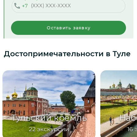
+7
Оставить заявку
Достопримечательности
в Туле
Тульский кремль
Наб
22
экскурсии
16