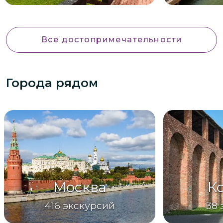
Все достопримечательности
Города рядом
Москва
К
416
экскурсий
38