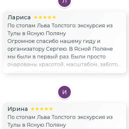
Л
(нашему гиду) за отлично проведенную
экскурсию: находились, налюбовались
Лариса
красотами, нафоткались, еще и вкусный
По стопам Льва Толстого: экскурсия из
шашлык в конце поели.
Тулы в Ясную Поляну
Огромное спасибо нашему гиду и
организатору Сергею. В Ясной Поляне
мы были в первый раз. Были просто
очарованы красотой, масштабом, заботой
и уютом. Цветение вишни, яблонь и
тюльпанов - это прямо сказка. Все
содержится в идеальном порядке.
И
Большое спасибо хранителям этого
великолепия. Но больше всего хочется
Ирина
поблагодарить Сергея за его
По стопам Льва Толстого: экскурсия из
внимательное, уважительное отношение
Тулы в Ясную Поляну
к нам, за его неистощимый источник