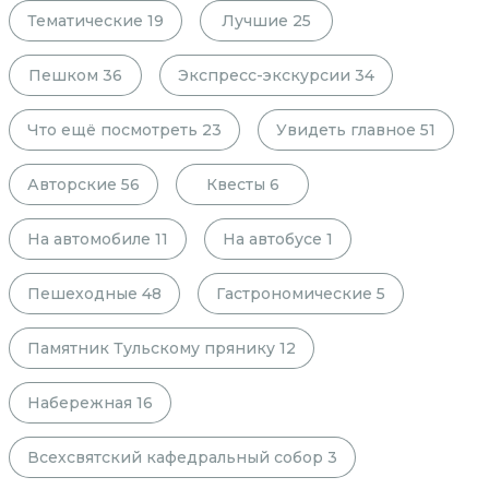
Тематические
19
Лучшие
25
Пешком
36
Экспресс-экскурсии
34
Что ещё посмотреть
23
Увидеть главное
51
Авторские
56
Квесты
6
На автомобиле
11
На автобусе
1
Пешеходные
48
Гастрономические
5
Памятник Тульскому прянику
12
Набережная
16
Всехсвятский кафедральный собор
3