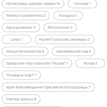
Монастыри, церкви, храмы
14
Ночные
1
Релакс и романтика
2
Кондуки
1
Однодневные
11
Фотосессии
3
Цирк
1
Музей Тульские самовары
3
Улица Металлистов
6
Кремлёвский сад
6
Городское пространство "Искра"
1
Искра
1
"Ликёрка-лофт"
1
Храм Благовещения Пресвятой Богородицы
7
Мастер-классы
8