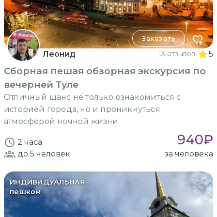
Заказать
Леонид
13 отзывов
5
Сборная пешая обзорная экскурсия по
вечерней Туле
Отличный шанс не только ознакомиться с
историей города, но и проникнуться
атмосферой ночной жизни
940
₽
2 часа
до 5
человек
за человека
ИНДИВИДУАЛЬНАЯ
пешком