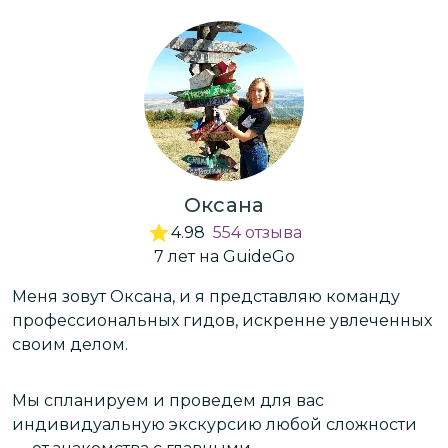
Оксана
4.98
554
отзыва
7
лет
на GuideGo
Меня зовут Оксана, и я представляю команду
В
а
профессиональных гидов, искренне увлеченных
э
своим делом.
О
Мы спланируем и проведем для вас
а
индивидуальную экскурсию любой сложности
й,