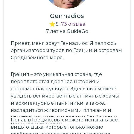
Gennadios
5
73
отзыва
7
лет
на GuideGo
Привет, меня зовут Геннадиос. Я являюсь
организатором туров по Греции и островам
Средиземного моря.
Греция – это уникальная страна, где
переплетаются древняя история и
современная культура. Здесь вы сможете
увидеть величественные античные храмы
и архитектурные памятники, а также
насладиться живописными пляжами и
кристально чистыми водами Эгейского и
Попав в Грецию, вы сможете испытать все
Ионического морей.
виды отдыха, которые только можно