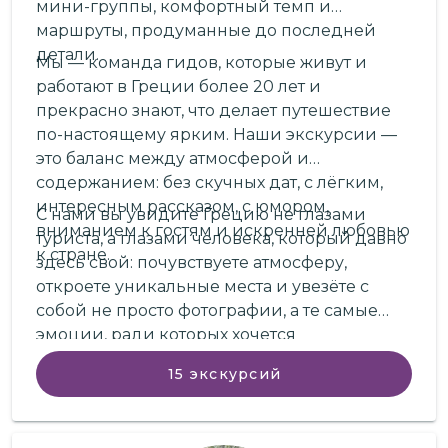
мини-группы, комфортный темп и
маршруты, продуманные до последней
детали.
Мы — команда гидов, которые живут и
работают в Греции более 20 лет и
прекрасно знают, что делает путешествие
по-настоящему ярким. Наши экскурсии —
это баланс между атмосферой и
содержанием: без скучных дат, с лёгким,
интересным рассказом, с юмором,
С нами вы увидите Грецию не глазами
вниманием к гостям и искренней любовью
туриста, а глазами человека, который давно
к стране.
здесь свой: почувствуете атмосферу,
откроете уникальные места и увезёте с
собой не просто фотографии, а те самые
эмоции, ради которых хочется
возвращаться!
15
экскурсий