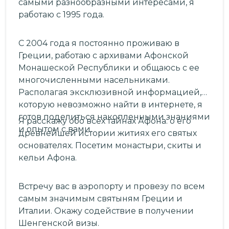
самыми разнообразными интересами, я
работаю с 1995 года.
С 2004 года я постоянно проживаю в
Греции, работаю с архивами Афонской
Монашеской Республики и общаюсь с ее
многочисленными насельниками.
Располагая эксклюзивной информацией,
которую невозможно найти в интернете, я
готов поделиться накопленными знаниями
Я расскажу обо всех тайнах Афона: о его
и опытом с вами.
древнейшей истории житиях его святых
основателях. Посетим монастыри, скиты и
кельи Афона.
Встречу вас в аэропорту и провезу по всем
самым значимым святыням Греции и
Италии. Окажу содействие в получении
Шенгенской визы.