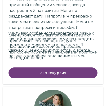
приятный в общении человек, всегда
настроенный на позитив. Меня не
раздражают дети. Напротив! Я прекрасно
знаю, чем и как их можно увлечь. Меня не
«напрягают» вопросы и просьбы. Я
учитываю особенности характеров разных
Очень хочу, чтобы вы полюбили Грецию,
людей, одинаково хорошо умею находить
прониклись ее свободным духом,
подход и к молодым, и к пожилым. Я
насладились красотой ее природы,
уважаю и ценю своих туристов. И всегда
прикоснулись к ее тайнам, узнали поближе
получаю подобное отношение взамен.
ее гордый народ.
21
экскурсия