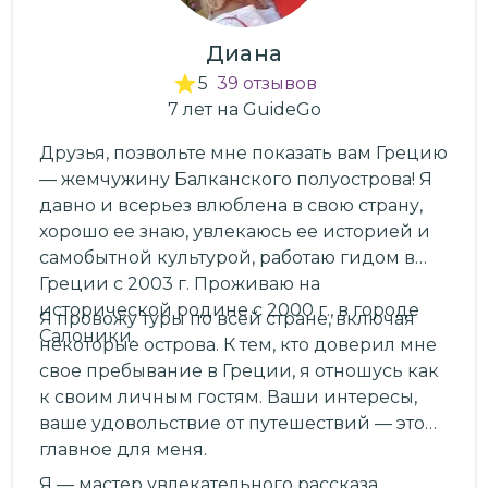
Диана
5
39
отзывов
7
лет
на GuideGo
Друзья, позвольте мне показать вам Грецию
— жемчужину Балканского полуострова! Я
давно и всерьез влюблена в свою страну,
хорошо ее знаю, увлекаюсь ее историей и
самобытной культурой, работаю гидом в
Греции с 2003 г. Проживаю на
исторической родине с 2000 г., в городе
Я провожу туры по всей стране, включая
Салоники.
некоторые острова. К тем, кто доверил мне
свое пребывание в Греции, я отношусь как
к своим личным гостям. Ваши интересы,
ваше удовольствие от путешествий — это
главное для меня.
Я — мастер увлекательного рассказа,