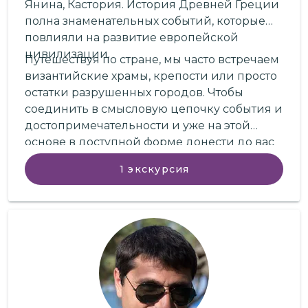
Янина, Кастория. История Древней Греции
полна знаменательных событий, которые
повлияли на развитие европейской
цивилизации.
Путешествуя по стране, мы часто встречаем
византийские храмы, крепости или просто
остатки разрушенных городов. Чтобы
соединить в смысловую цепочку события и
достопримечательности и уже на этой
основе в доступной форме донести до вас
информацию, на помощь прихожу я, ваш
1
экскурсия
гид в Салониках и по Северной Греции.