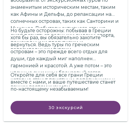
вообразить: от экскурсионных туров по
знаменитым историческим местам, таким
как Афины и Дельфы, до релаксации на
солнечных островах, таких как Санторини и
Миконос. Любители активного отдыха
Но будьте осторожны: побывав в Греции
смогут заняться водными видами спорта,
хотя бы раз, вы обязательно захотите
пешеходными прогулками и
вернуться. Ведь туры по греческим
велосипедными турами.
островам – это прежде всего отдых для
души, где каждый миг наполнен
гармонией и красотой. А уже потом – это
удачные снимки и бронзовый загар,
Откройте для себя все грани Греции
которые станут приятным дополнением к
вместе с нами, и ваше путешествие станет
вашим воспоминаниям.
по-настоящему незабываемым!
30
экскурсий