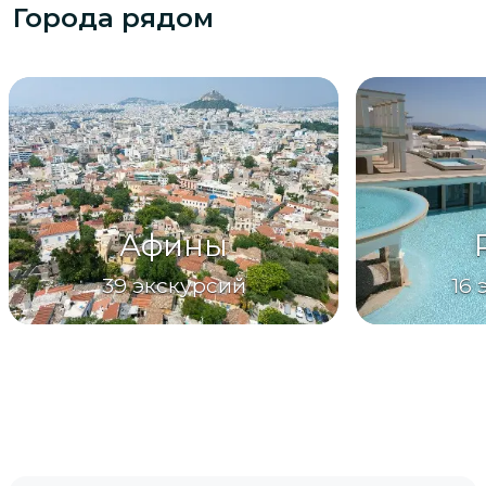
Города рядом
Афины
39
экскурсий
16