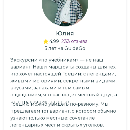
Юлия
4.99
233
отзыва
5
лет
на GuideGo
Экскурсии «по учебникам» — не наш
вариант! Наши маршруты созданы для тех,
кто хочет настоящей Греции: с легендами,
живыми историями, секретными видами,
вкусами, запахами и тем самым
ощущением, что вас ведёт местный друг, а
не справочник на ногах.
Грецию можно увидеть по-разному. Мы
предлагаем тот вариант, о котором обычно
узнают только местные: сочетание
легендарных мест и скрытых уголков,