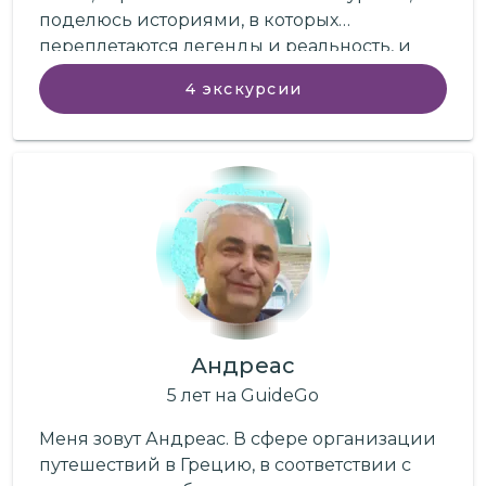
поделюсь историями, в которых
переплетаются легенды и реальность, и
сделаю всё, чтобы ваше знакомство с
4
экскурсии
Грецией стало ярким, глубоким и
незабываемым.
Андреас
5
лет
на GuideGo
Меня зовут Андреас. В сфере организации
путешествий в Грецию, в соответствии с