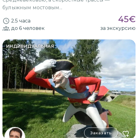
булыжным мостовым...
45
€
2.5 часа
до 6
человек
за экскурсию
ИНДИВИДУАЛЬНАЯ
Заказать