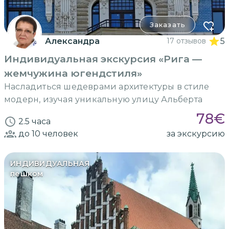
Заказать
Александра
17 отзывов
5
Индивидуальная экскурсия «Рига —
жемчужина югендстиля»
Насладиться шедеврами архитектуры в стиле
модерн, изучая уникальную улицу Альберта
78
€
2.5 часа
до 10
человек
за экскурсию
ИНДИВИДУАЛЬНАЯ
пешком