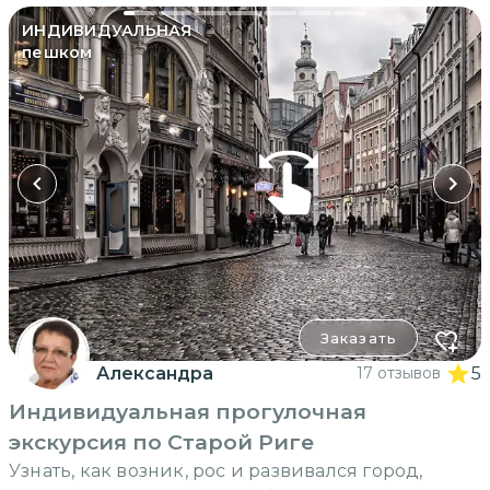
ИНДИВИДУАЛЬНАЯ
пешком
Заказать
Александра
17 отзывов
5
Индивидуальная прогулочная
экскурсия по Старой Риге
Узнать, как возник, рос и развивался город,