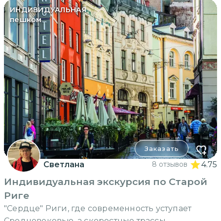
ИНДИВИДУАЛЬНАЯ
пешком
Заказать
Светлана
8 отзывов
4.75
Индивидуальная экскурсия по Старой
Риге
"Сердце" Риги, где современность уступает
Средневековью, а скоростные трассы —