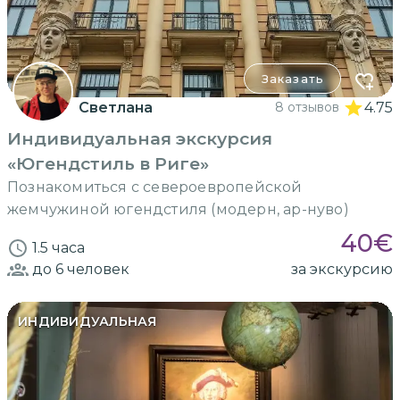
Заказать
Светлана
8 отзывов
4.75
Индивидуальная экскурсия
«Югендстиль в Риге»
Познакомиться с североевропейской
жемчужиной югендстиля (модерн, ар-нуво)
40
€
1.5 часа
до 6
человек
за экскурсию
ИНДИВИДУАЛЬНАЯ