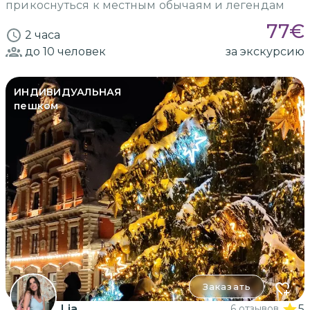
прикоснуться к местным обычаям и легендам
77
€
2 часа
до 10
человек
за экскурсию
ИНДИВИДУАЛЬНАЯ
пешком
Заказать
Lia
6 отзывов
5