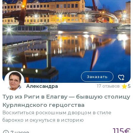
Заказать
Александра
17 отзывов
5
Тур из Риги в Елагву — бывшую столицу
Курляндского герцогства
Восхититься роскошным дворцом в стиле
барокко и окунуться в историю
115
€
7 часов