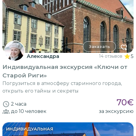
Заказать
Александра
14 отзывов
5
Индивидуальная экскурсия «Ключи от
Старой Риги»
Погрузиться в атмосферу старинного города,
открыть его тайны и секреты
70
€
2 часа
до 10
человек
за экскурсию
ИНДИВИДУАЛЬНАЯ