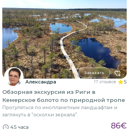
Заказать
Александра
17 отзывов
5
Обзорная экскурсия из Риги в
Кемерское болото по природной тропе
Прогуляться по инопланетным ландшафтам и
заглянуть в “осколки зеркала”
86
€
4.5 часа