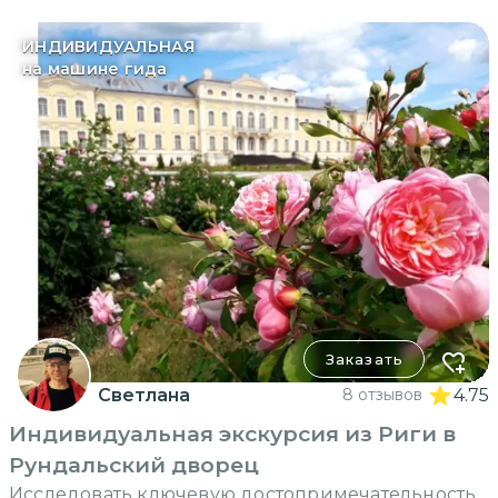
ИНДИВИДУАЛЬНАЯ
на машине гида
Заказать
Светлана
8 отзывов
4.75
Индивидуальная экскурсия из Риги в
Рундальский дворец
Исследовать ключевую достопримечательность