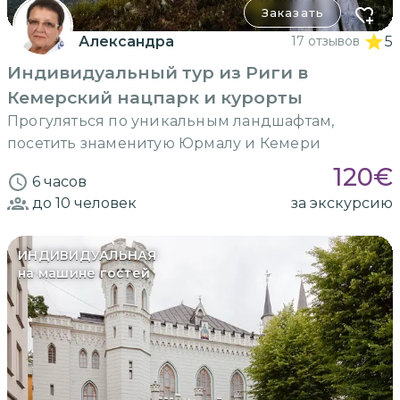
Заказать
Александра
17 отзывов
5
Индивидуальный тур из Риги в
Кемерский нацпарк и курорты
Прогуляться по уникальным ландшафтам,
посетить знаменитую Юрмалу и Кемери
120
€
6 часов
до 10
человек
за экскурсию
ИНДИВИДУАЛЬНАЯ
на машине гостей