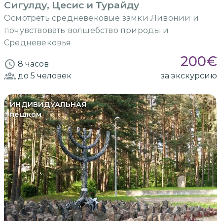
Сигулду, Цесис и Турайду
Осмотреть средневековые замки Ливонии и
почувствовать волшебство природы и
Cредневековья
200
€
8 часов
до 5
человек
за экскурсию
ИНДИВИДУАЛЬНАЯ
пешком