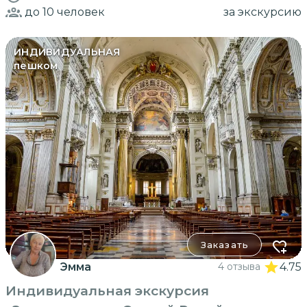
до 10
человек
за экскурсию
ИНДИВИДУАЛЬНАЯ
пешком
Заказать
Эмма
4 отзыва
4.75
Индивидуальная экскурсия