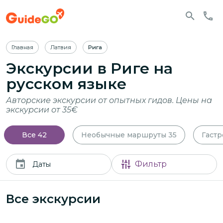
Главная
Латвия
Рига
Экскурсии
в Риге
на
русском языке
Авторские экскурсии от опытных гидов. Цены на
экскурсии от 35€
Все
42
Необычные маршруты
35
Гаст
Фильтр
Даты
Все экскурсии