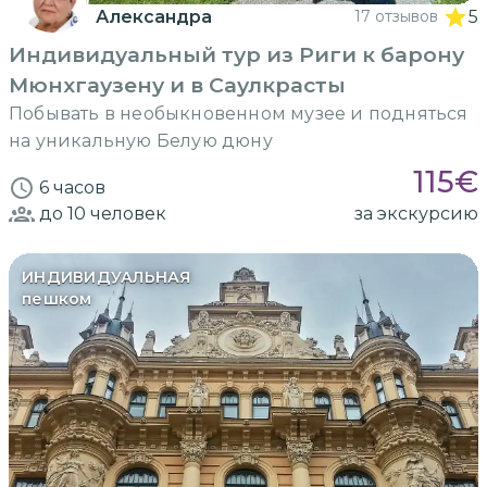
Александра
17 отзывов
5
Индивидуальный тур из Риги к барону
Мюнхгаузену и в Саулкрасты
Побывать в необыкновенном музее и подняться
на уникальную Белую дюну
115
€
6 часов
до 10
человек
за экскурсию
ИНДИВИДУАЛЬНАЯ
пешком