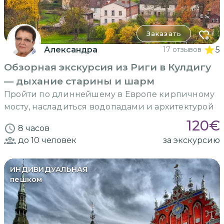
Заказать
Александра
17 отзывов
5
Обзорная экскурсия из Риги в Кулдигу
— дыхание старины и шарм
Пройти по длиннейшему в Европе кирпичному
мосту, насладиться водопадами и архитектурой
120
€
8 часов
до 10
человек
за экскурсию
ИНДИВИДУАЛЬНАЯ
пешком