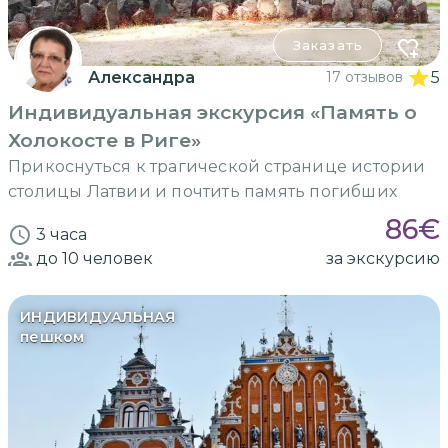
Заказать
Александра
17 отзывов
5
Индивидуальная экскурсия «Память о
Холокосте в Риге»
Прикоснуться к трагической странице истории
столицы Латвии и почтить память погибших
86
€
3 часа
до 10
человек
за экскурсию
ИНДИВИДУАЛЬНАЯ
пешком