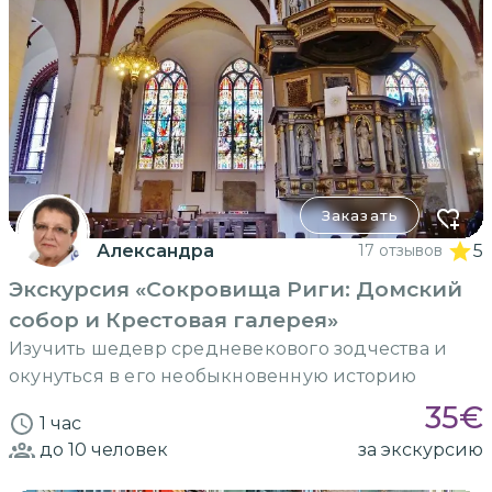
Заказать
Александра
17 отзывов
5
Экскурсия «Сокровища Риги: Домский
собор и Крестовая галерея»
Изучить шедевр средневекового зодчества и
окунуться в его необыкновенную историю
35
€
1 час
до 10
человек
за экскурсию