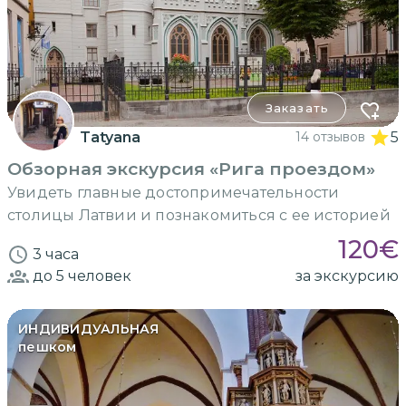
Заказать
Tatyana
14 отзывов
5
Обзорная экскурсия «Рига проездом»
Увидеть главные достопримечательности
столицы Латвии и познакомиться с ее историей
120
€
3 часа
до 5
человек
за экскурсию
ИНДИВИДУАЛЬНАЯ
пешком