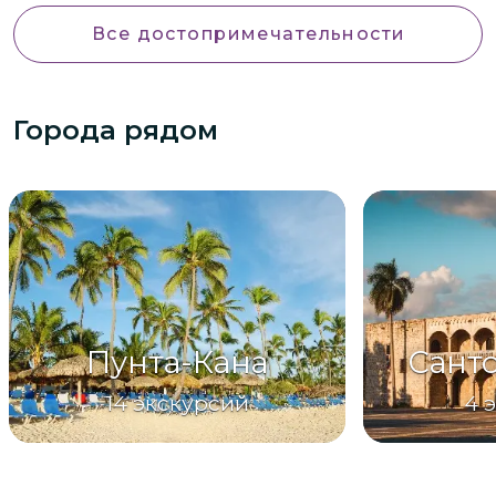
Все достопримечательности
Города рядом
Пунта-Кана
Сант
14
экскурсий
4