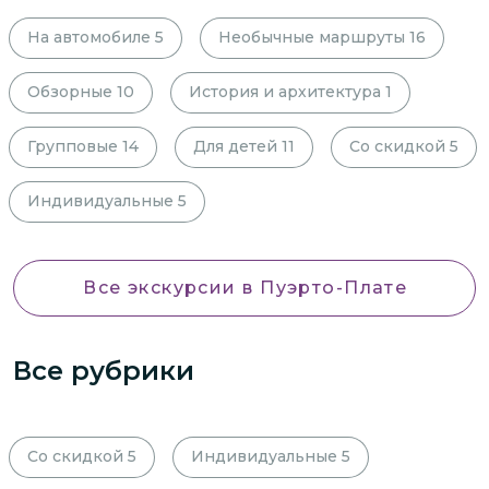
На автомобиле
5
Необычные маршруты
16
Обзорные
10
История и архитектура
1
Групповые
14
Для детей
11
Со скидкой
5
Индивидуальные
5
Все экскурсии
в Пуэрто-Плате
Все рубрики
Со скидкой
5
Индивидуальные
5