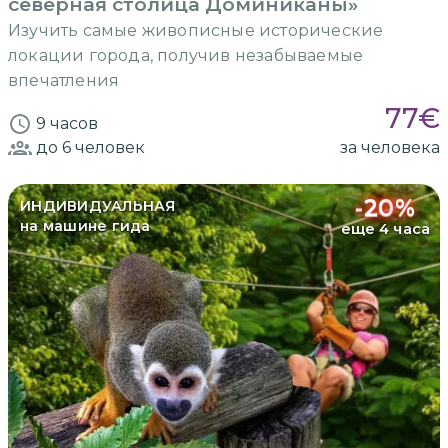
северная столица Доминиканы»
Изучить самые живописные исторические
локации города, получив незабываемые
впечатления
77
€
9 часов
до 6
человек
за человека
-
20
%
ИНДИВИДУАЛЬНАЯ
на машине гида
еще 4 часа