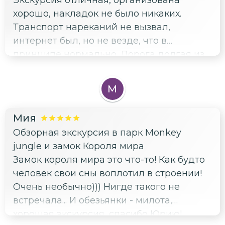
Экскурсия отличная, организована
хорошо, накладок не было никаких.
Транспорт нареканий не вызвал,
интернет был, но не везде, что в
принципе нормально. Дорога долгая из
Пуэрто-Плата, но тут уж без вариантов,
только если вертолетом лететь. Места
М
интересные и неповторимые. Водопад
превзошел все ожидания, мост красив и
Мия
виды с него завораживающие, киты - ну...
Обзорная экскурсия в парк Monkey
это киты, все что я от них ожидал я
jungle и замок Короля мира
получил )))) Остров Бакарди - да, суета,
Замок короля мира это что-то! Как будто
куча народу, но место красивое и вода
человек свои сны воплотил в строении!
супер.
Очень необычно))) Нигде такого не
встречала... И обезьянки - милота,
хорошая экскурсия, спасибо Юрию!