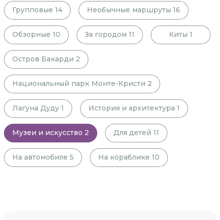
Групповые
14
Необычные маршруты
16
Обзорные
10
За городом
11
Киты
1
Остров Бакарди
2
Национальный парк Монте-Кристи
2
Лагуна Дуду
1
История и архитектура
1
Музеи и искусство
2
Для детей
11
На автомобиле
5
На кораблике
10