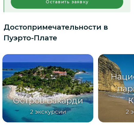
Оставить заявку
Достопримечательности
в
Пуэрто-Плате
Наци
пар
Остров Бакарди
К
2
экскурсии
2
э