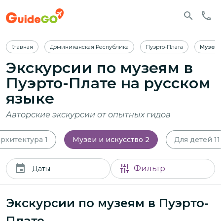
Главная
Доминиканская Республика
Пуэрто-Плата
Музеи 
Экскурсии по музеям в
Пуэрто-Плате
на русском
языке
Авторские экскурсии от опытных гидов
архитектура
1
Музеи и искусство
2
Для детей
11
Фильтр
Даты
Экскурсии по музеям в Пуэрто-
Плате