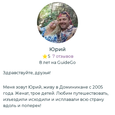
Юрий
5
7
отзывов
8
лет
на GuideGo
Здравствуйте, друзья!
З
Меня зовут Юрий, живу в Доминикане с 2005
М
года. Женат, трое детей. Любим путешествовать,
г
изъездили исходили и исплавали всю страну
и
вдоль и поперек!
в