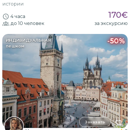
истории
170
€
4 часа
до 10
человек
за экскурсию
-
50
%
ИНДИВИДУАЛЬНАЯ
пешком
Заказать