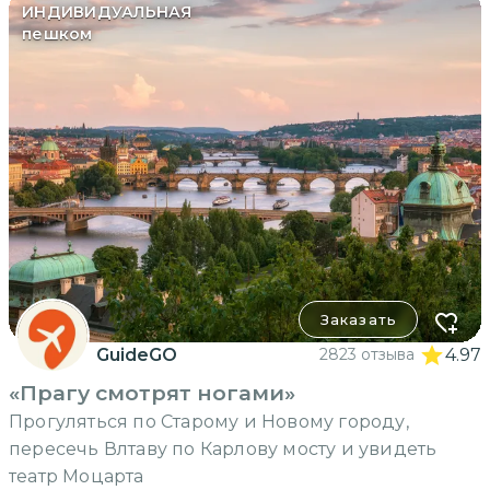
ИНДИВИДУАЛЬНАЯ
пешком
Заказать
GuideGO
2823 отзыва
4.97
«Прагу смотрят ногами»
Прогуляться по Старому и Новому городу,
пересечь Влтаву по Карлову мосту и увидеть
театр Моцарта