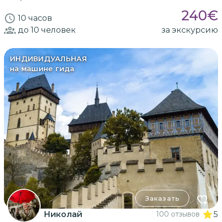
240
€
10 часов
до 10
человек
за экскурсию
ИНДИВИДУАЛЬНАЯ
на машине гида
Заказать
Николай
100 отзывов
5