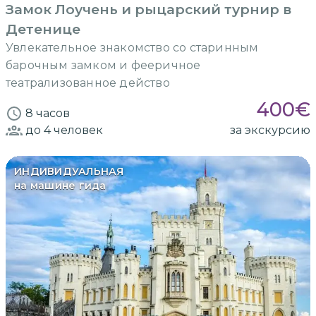
Замок Лоучень и рыцарский турнир в
Детенице
Увлекательное знакомство со старинным
барочным замком и фееричное
театрализованное действо
400
€
8 часов
до 4
человек
за экскурсию
ИНДИВИДУАЛЬНАЯ
на машине гида