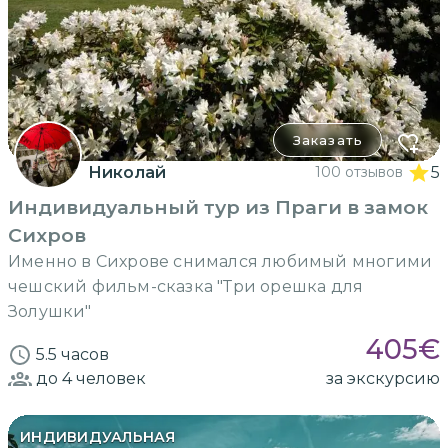
Заказать
Николай
100 отзывов
5
Индивидуальный тур из Праги в замок
Сихров
Именно в Сихрове снимался любимый многими
чешский фильм-сказка "Три орешка для
Золушки"
405
€
5.5 часов
до 4
человек
за экскурсию
ИНДИВИДУАЛЬНАЯ