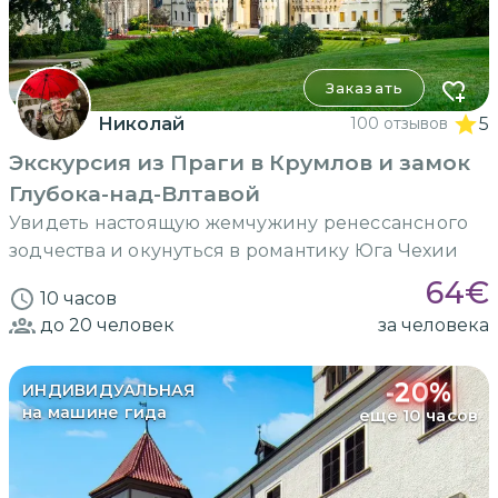
Заказать
Николай
100 отзывов
5
Экскурсия из Праги в Крумлов и замок
Глубока-над-Влтавой
Увидеть настоящую жемчужину ренессансного
зодчества и окунуться в романтику Юга Чехии
64
€
10 часов
до 20
человек
за человека
-
20
%
ИНДИВИДУАЛЬНАЯ
на машине гида
еще 10 часов