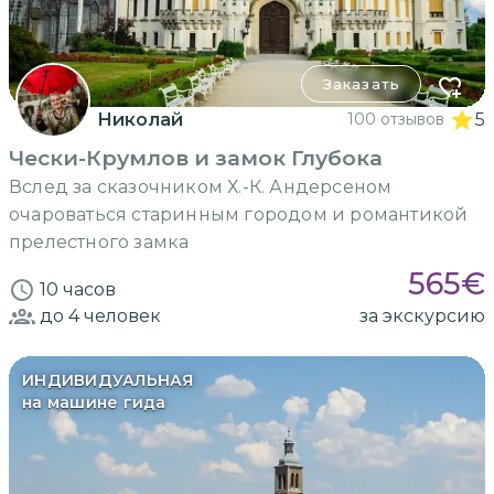
Заказать
Николай
100 отзывов
5
Чески-Крумлов и замок Глубока
Вслед за сказочником Х.-К. Андерсеном
очароваться старинным городом и романтикой
прелестного замка
565
€
10 часов
до 4
человек
за экскурсию
ИНДИВИДУАЛЬНАЯ
на машине гида