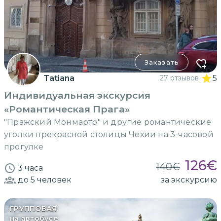
Заказать
Tatiana
27 отзывов
5
Индивидуальная экскурсия
«Романтическая Прага»
"Пражский Монмартр" и другие романтические
уголки прекрасной столицы Чехии на 3-часовой
прогулке
126
€
140
€
3 часа
до 5
человек
за экскурсию
ГРУППОВАЯ
на автобусе