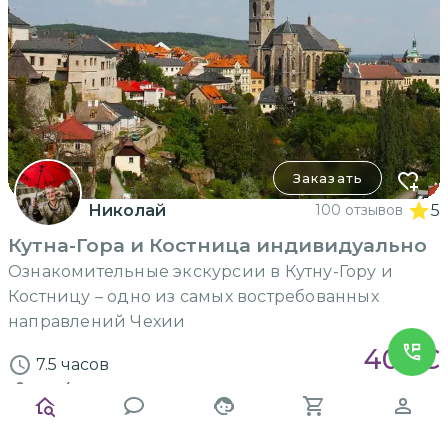
Заказать
Николай
100 отзывов
5
Кутна-Гора и Костница индивидуально
Ознакомительные экскурсии в Кутну-Гору и
Костницу – одно из самых востребованных
направлений Чехии
400
€
7.5 часов
до 4
человек
за экскурсию
ИНДИВИДУАЛЬНАЯ