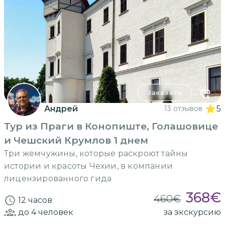
Заказать
Андрей
13 отзывов
5
Тур из Праги в Конопиште, Голашовице
и Чешский Крумлов 1 днем
Три жемчужины, которые раскроют тайны
истории и красоты Чехии, в компании
лицензированного гида
368
€
460
€
12 часов
до 4
человек
за экскурсию