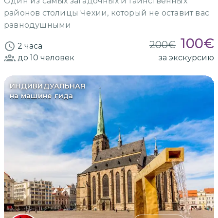
Один из самых загадочных и таинственных
районов столицы Чехии, который не оставит вас
равнодушными
100
€
200
€
2 часа
до 10
человек
за экскурсию
ИНДИВИДУАЛЬНАЯ
на машине гида