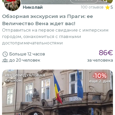
Николай
100 отзывов
5
Обзорная экскурсия из Праги: ее
Величество Вена ждет вас!
Отправиться на первое свидание с имперским
городом, ознакомиться с главными
достопримечательностями
86
€
Больше 12 часов
до 20
человек
за человека
-
10
%
ИНДИВИДУАЛЬНАЯ
пешком
еще 2 дня