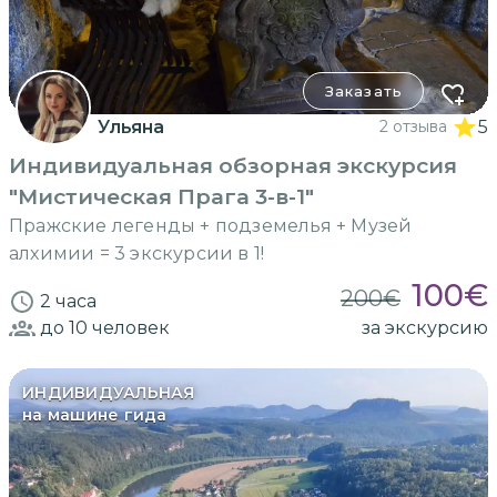
Заказать
Ульяна
2 отзыва
5
Индивидуальная обзорная экскурсия
"Мистическая Прага 3-в-1"
Пражские легенды + подземелья + Музей
алхимии = 3 экскурсии в 1!
100
€
200
€
2 часа
до 10
человек
за экскурсию
ИНДИВИДУАЛЬНАЯ
на машине гида