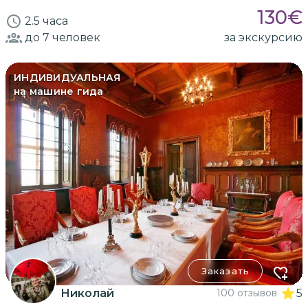
130
€
2.5 часа
до 7
человек
за экскурсию
ИНДИВИДУАЛЬНАЯ
на машине гида
Заказать
Николай
100 отзывов
5