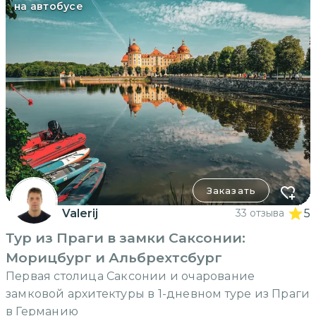
на автобусе
Заказать
Valerij
33 отзыва
5
Тур из Праги в замки Саксонии:
Морицбург и Альбрехтсбург
Первая столица Саксонии и очарование
замковой архитектуры в 1-дневном туре из Праги
в Германию