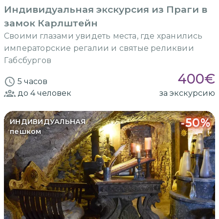
Индивидуальная экскурсия из Праги в
замок Карлштейн
Своими глазами увидеть места, где хранились
императорские регалии и святые реликвии
Габсбургов
400
€
5 часов
до 4
человек
за экскурсию
-
50
%
ИНДИВИДУАЛЬНАЯ
пешком