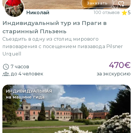
Заказать
Николай
100 отзывов
5
Индивидуальный тур из Праги в
старинный Пльзень
Съездить в одну из столиц мирового
пивоварения с посещением пивзавода Pilsner
Urquell
470
€
7 часов
до 4
человек
за экскурсию
ИНДИВИДУАЛЬНАЯ
на машине гида