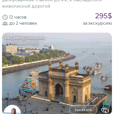
живописной дорогой
295
$
12 часов
до 2
человек
за экскурсию
ИНДИВИДУАЛЬНАЯ
на машине гида
Заказать