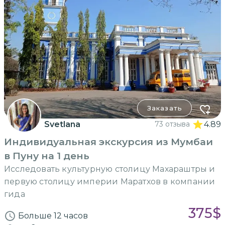
Заказать
Svetlana
73 отзыва
4.89
Индивидуальная экскурсия из Мумбаи
в Пуну на 1 день
Исследовать культурную столицу Махараштры и
первую столицу империи Маратхов в компании
гида
375
$
Больше 12 часов