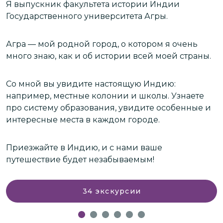
п
Я выпускник факультета истории Индии
(
Государственного университета Агры.
и
т
Агра — мой родной город, о котором я очень
Р
много знаю, как и об истории всей моей страны.
П
к
Со мной вы увидите настоящую Индию:
О
например, местные колонии и школы. Узнаете
з
про систему образования, увидите особенные и
интересные места в каждом городе.
Приезжайте в Индию, и с нами ваше
путешествие будет незабываемым!
34
экскурсии