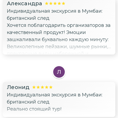
Александра
Индивидуальная экскурсия в Мумбаи:
британский след
Хочется поблагодарить организаторов за
качественный продукт! Эмоции
зашкаливали буквально каждую минуту:
Великолепные пейзажи, шумные рынки,
прекрасные виды набережной и
старинные постройки. Не хватало только
времени на шопинг, иначе бы увезла
Л
домой целый баул покупок.
Леонид
Индивидуальная экскурсия в Мумбаи:
британский след
Реально стоящий тур!