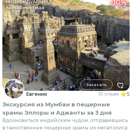
-
10
%
ИНДИВИДУАЛЬНАЯ
на машине гида
Заказать
Евгения
33 отзыва
5
Экскурсия из Мумбаи в пещерные
храмы Эллоры и Аджанты за 3 дня
Вдохновиться индийским чудом, отправившись
в таинственные пещерные храмы из мегаполиса