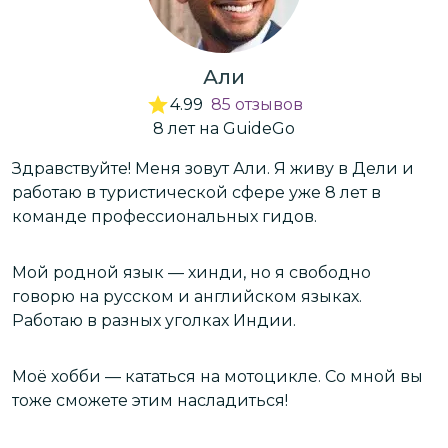
Али
4.99
85
отзывов
8
лет
на GuideGo
Здравствуйте! Меня зовут Али. Я живу в Дели и
Д
работаю в туристической сфере уже 8 лет в
И
команде профессиональных гидов.
и
а
Мой родной язык — хинди, но я свободно
говорю на русском и английском языках.
1
Работаю в разных уголках Индии.
н
М
«
Моё хобби — кататься на мотоцикле. Со мной вы
тоже сможете этим насладиться!
Р