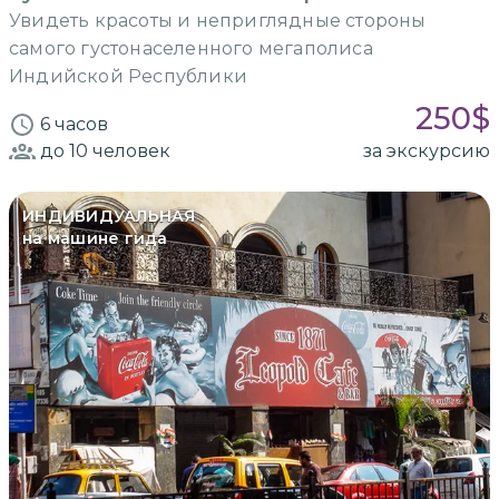
Увидеть красоты и неприглядные стороны
самого густонаселенного мегаполиса
Индийской Республики
250
$
6 часов
до 10
человек
за экскурсию
ИНДИВИДУАЛЬНАЯ
на машине гида