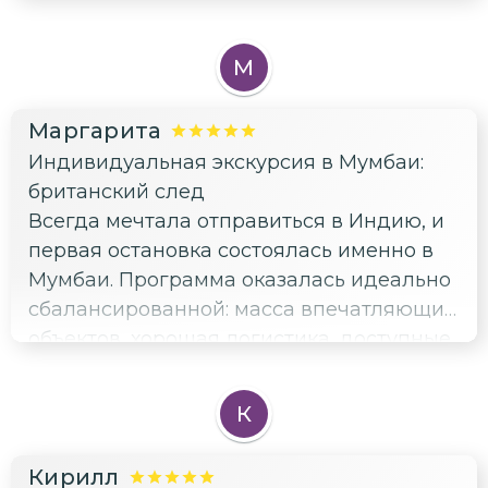
М
Маргарита
Индивидуальная экскурсия в Мумбаи:
британский след
Всегда мечтала отправиться в Индию, и
первая остановка состоялась именно в
Мумбаи. Программа оказалась идеально
сбалансированной: масса впечатляющих
объектов, хорошая логистика, доступные
объяснения гида Ольги. Чувствовала
себя уверенно и комфортно в
К
незнакомой стране. Возвращаюсь
вдохновлённой и готовой к новым
Кирилл
открытиям!