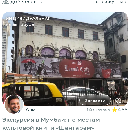
до 2
человек
за экскурсию
ИНДИВИДУАЛЬНАЯ
на автобусе
Заказать
Али
85 отзывов
4.99
Экскурсия в Мумбаи: по местам
культовой книги «Шантарам»