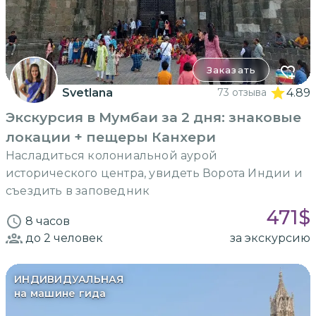
Заказать
Svetlana
73 отзыва
4.89
Экскурсия в Мумбаи за 2 дня: знаковые
локации + пещеры Канхери
Насладиться колониальной аурой
исторического центра, увидеть Ворота Индии и
съездить в заповедник
471
$
8 часов
до 2
человек
за экскурсию
ИНДИВИДУАЛЬНАЯ
на машине гида