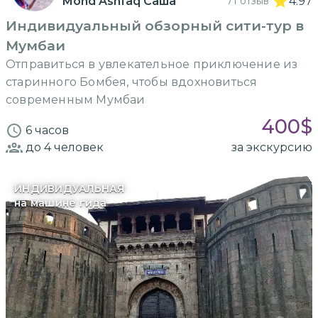
Mohd Ashfaq Саша
71 отзыв
4.97
Индивидуальный обзорный сити-тур в
Мумбаи
Отправиться в увлекательное приключение из
старинного Бомбея, чтобы вдохновиться
современным Мумбаи
400
$
6 часов
до 4
человек
за экскурсию
ИНДИВИДУАЛЬНАЯ
на машине гида