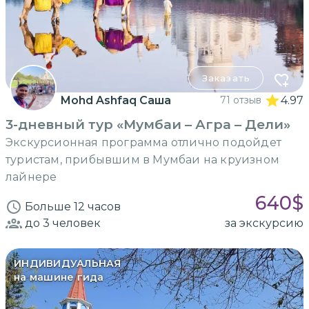
Заказать
Mohd Ashfaq Саша
71 отзыв
4.97
3-дневный тур «Мумбаи – Агра – Дели»
Экскурсионная программа отлично подойдет
туристам, прибывшим в Мумбаи на круизном
лайнере
640
$
Больше 12 часов
до 3
человек
за экскурсию
ИНДИВИДУАЛЬНАЯ
на машине гида