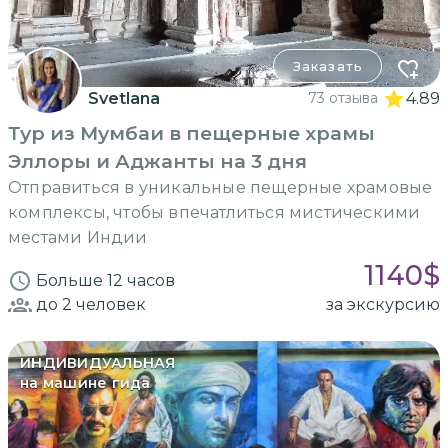
Заказать
Svetlana
73 отзыва
4.89
Тур из Мумбаи в пещерные храмы
Эллоры и Аджанты на 3 дня
Отправиться в уникальные пещерные храмовые
комплексы, чтобы впечатлиться мистическими
местами Индии
1140
$
Больше 12 часов
до 2
человек
за экскурсию
ИНДИВИДУАЛЬНАЯ
на машине гида