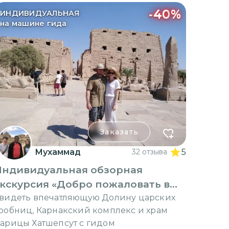
-
40
%
ИНДИВИДУАЛЬНАЯ
на машине гида
Заказать
Мухаммад
32 отзыва
5
Индивидуальная обзорная
кскурсия «Добро пожаловать в
Луксор»
видеть впечатляющую Долину царских
робниц, Карнакский комплекс и храм
арицы Хатшепсут с гидом