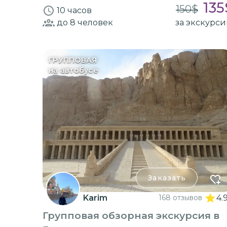
135
150
$
10 часов
до 8
человек
за экскурс
ГРУППОВАЯ
на автобусе
Заказать
Karim
168 отзывов
4.
Групповая обзорная экскурсия в