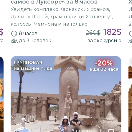
самое в Луксоре» за 8 часов
Увидеть комплекс Карнакских храмов,
И
Долину Царей, храм царицы Хатшепсут,
Д
колоссы Мемнона и не только
в
$
182
$
260
$
8 часов
ка
до 3
человек
за экскурсию
-
20
%
ГРУППОВАЯ
на машине гида
еще 32 часа
Заказать