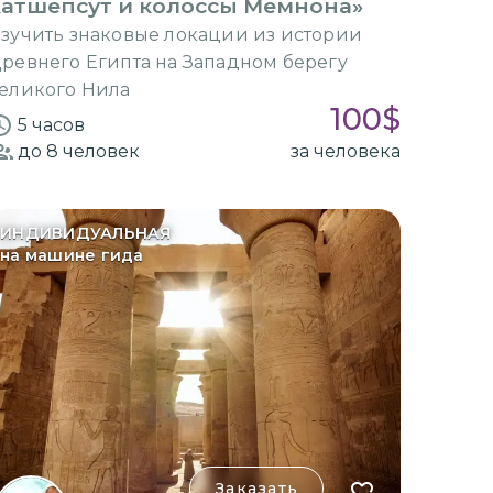
Хатшепсут и колоссы Мемнона»
зучить знаковые локации из истории
ревнего Египта на Западном берегу
еликого Нила
100
$
5 часов
до 8
человек
за человека
ИНДИВИДУАЛЬНАЯ
на машине гида
Заказать