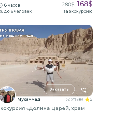
168
$
280
$
8 часов
до 6
человек
за экскурсию
ГРУППОВАЯ
на машине гида
Заказать
Мухаммад
32 отзыва
5
кскурсия «Долина Царей, храм