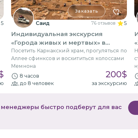
Заказать
5
Саид
76 отзывов
5
Индивидуальная экскурсия
«Города живых и мертвых» в
«
Луксоре
Посетить Карнакский храм, прогуляться по
Н
Аллее сфинксов и восхититься колоссами
с
Мемнона
н
$
200
$
8 часов
ию
до 8
человек
за экскурсию
 менеджеры быстро подберут для вас