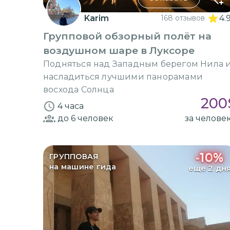
Karim
168 отзывов
4.
Групповой обзорный полёт на
воздушном шаре в Луксоре
Подняться над Западным берегом Нила 
насладиться лучшими панорамами
восхода Солнца
200
4 часа
до 6
человек
за челове
-
10
%
ГРУППОВАЯ
на машине гида
еще 2 дн