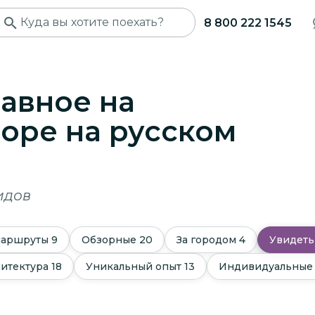
8 800 222 1545
лавное на
соре
на русском
идов
маршруты
9
Обзорные
20
За городом
4
Увидеть
хитектура
18
Уникальный опыт
13
Индивидуальные