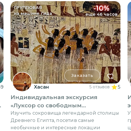
%
-
10
%
ГРУППОВАЯ
на машине гида
еще 46 часов
Заказать
89
Xасан
5 отзывов
5
Индивидуальная экскурсия
«Луксор со свободным
э
маршрутом»
Изучить сокровища легендарной столицы
У
Древнего Египта, посетив самые
г
необычные и интересные локации
ц