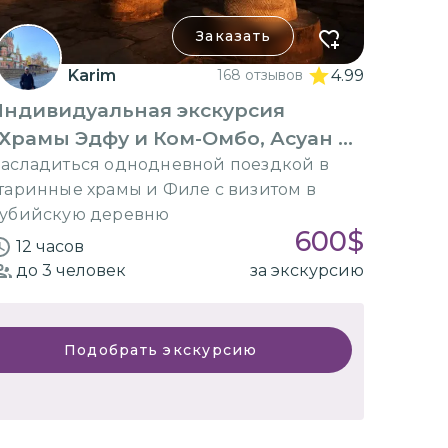
Заказать
Karim
168 отзывов
4.99
Индивидуальная экскурсия
Храмы Эдфу и Ком-Омбо, Асуан и
Нубия»
асладиться однодневной поездкой в
таринные храмы и Филе с визитом в
убийскую деревню
600
$
12 часов
до 3
человек
за экскурсию
Подобрать экскурсию