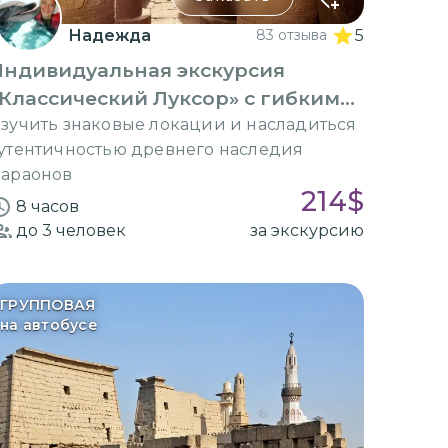
Надежда
83 отзыва
5
Индивидуальная экскурсия
Классический Луксор» с гибким
маршрутом
зучить знаковые локации и насладиться
утентичностью древнего наследия
араонов
214
$
8 часов
до 3
человек
за экскурсию
ГРУППОВАЯ
на автобусе