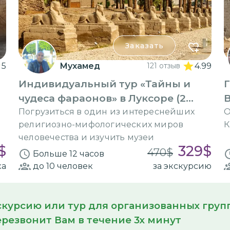
Заказать
5
Мухамед
121 отзыв
4.99
Индивидуальный тур «Тайны и
Г
чудеса фараонов» в Луксоре (2
дня)
Погрузиться в один из интереснейших
О
религиозно-мифологических миров
К
человечества и изучить музеи
$
329
$
470
$
Больше 12 часов
ка
до 10
человек
за экскурсию
кскурсию или тур для организованных гру
резвонит Вам в течение 3х минут