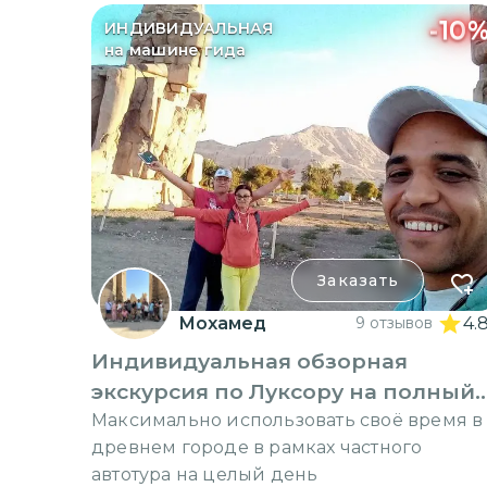
-
10
ИНДИВИДУАЛЬНАЯ
на машине гида
Заказать
Мохамед
9 отзывов
4.
Индивидуальная обзорная
экскурсия по Луксору на полный
день
Максимально использовать своё время в
древнем городе в рамках частного
автотура на целый день