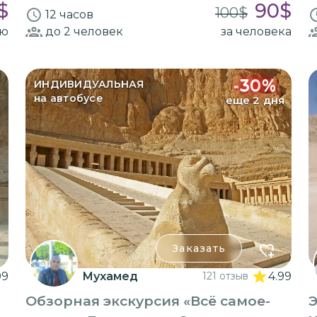
$
90
$
100
$
12 часов
ию
до 2
человек
за человека
-
30
%
ИНДИВИДУАЛЬНАЯ
на автобусе
еще 2 дня
Заказать
99
Мухамед
121 отзыв
4.99
Обзорная экскурсия «Всё самое-
Э