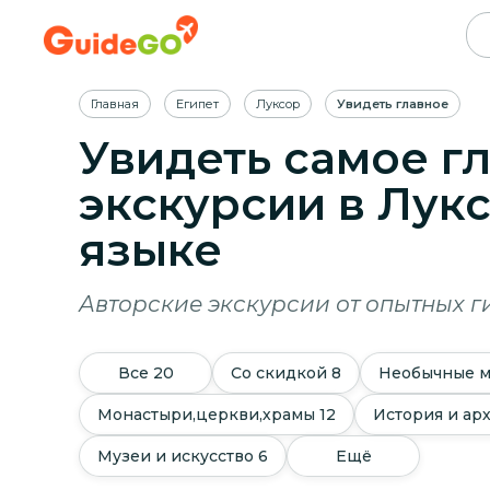
Главная
Египет
Луксор
Увидеть главное
Увидеть самое г
экскурсии в Лук
языке
Авторские экскурсии от опытных г
Все
20
Со скидкой
8
Необычные 
Монастыри,церкви,храмы
12
История и ар
Музеи и искусство
6
Ещё