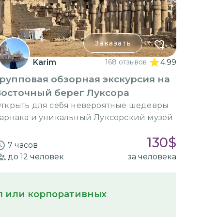
Заказать
Karim
168 отзывов
4.99
рупповая обзорная экскурсия на
Восточный берег Луксора
ткрыть для себя невероятные шедевры
арнака и уникальный Луксорский музей
130
$
7 часов
до 12
человек
за человека
пп или корпоративных