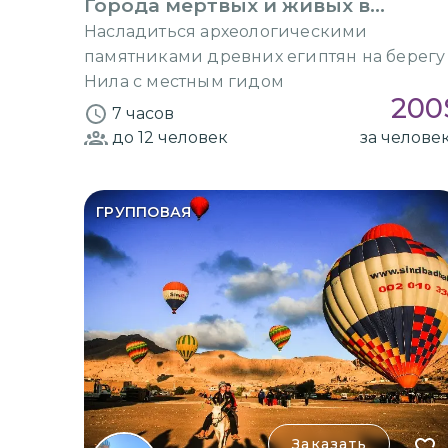
Города мертвых и живых в
Луксоре
Насладиться археологическими
памятниками древних египтян на берегу
Нила с местным гидом
200
7 часов
до 12
человек
за челове
ГРУППОВАЯ
Заказать