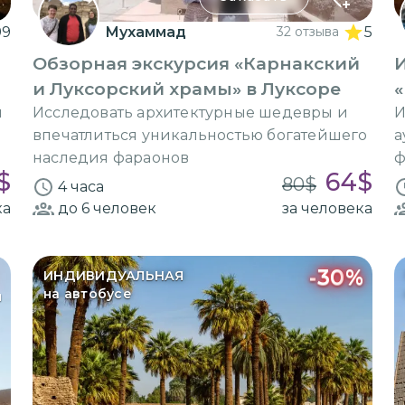
99
Мухаммад
32 отзыва
5
Обзорная экскурсия «Карнакский
и Луксорский храмы» в Луксоре
«
и
Исследовать архитектурные шедевры и
И
впечатлиться уникальностью богатейшего
а
наследия фараонов
ф
$
64
$
80
$
4 часа
ка
до 6
человек
за человека
-
30
%
ИНДИВИДУАЛЬНАЯ
на автобусе
я