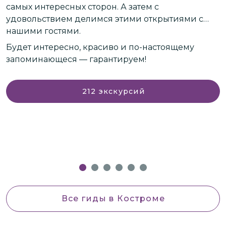
самых интересных сторон. А затем с
"
удовольствием делимся этими открытиями с
нашими гостями.
В
Будет интересно, красиво и по-настоящему
н
запоминающеся — гарантируем!
т
д
212
экскурсий
М
р
Все гиды
в Костроме