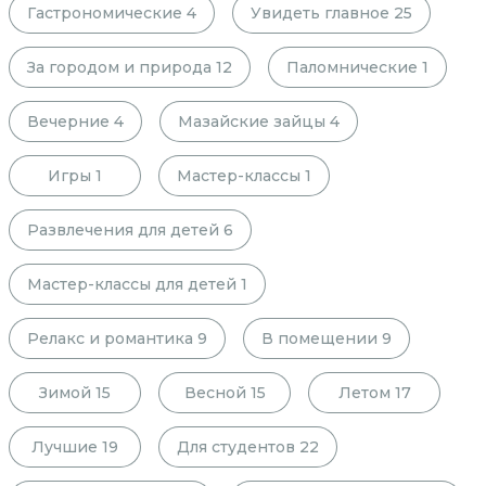
Гастрономические
4
Увидеть главное
25
За городом и природа
12
Паломнические
1
Вечерние
4
Мазайские зайцы
4
Игры
1
Мастер-классы
1
Развлечения для детей
6
Мастер-классы для детей
1
Релакс и романтика
9
В помещении
9
Зимой
15
Весной
15
Летом
17
Лучшие
19
Для студентов
22