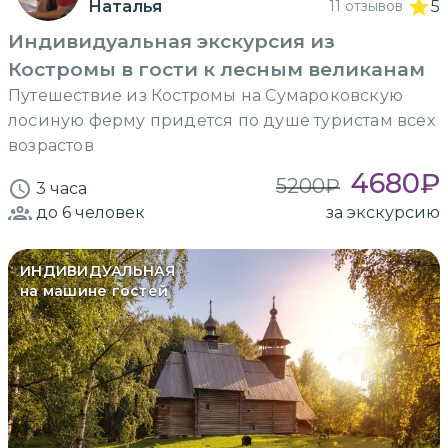
Наталья
11 отзывов
5
Индивидуальная экскурсия из
Костромы в гости к лесным великанам
Путешествие из Костромы на Сумароковскую
лосиную ферму придется по душе туристам всех
возрастов
4680
₽
5200
₽
3 часа
до 6
человек
за экскурсию
ИНДИВИДУАЛЬНАЯ
на машине гостей