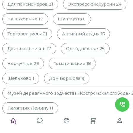
Для пенсионеров
21
Экспресс-экскурсии
24
На выходные
17
Гауптвахта
8
Торговые ряды
21
Активный отдых
15
Для школьников
17
Однодневные
25
Нескучные
28
Тематические
18
Щелыково
1
Дом Борщова
9
Музей деревянного зодчества «Костромская слобода»
Памятник Ленину
11
Памятник Ивану Сусанину
12
Авторские
14