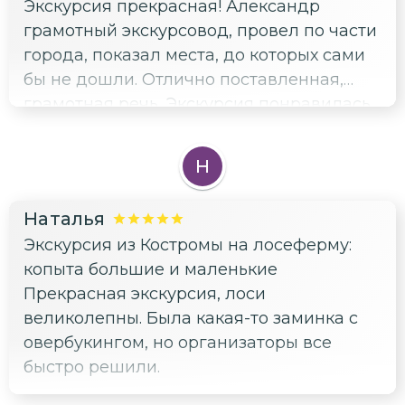
Экскурсия прекрасная! Александр
грамотный экскурсовод, провел по части
города, показал места, до которых сами
бы не дошли. Отлично поставленная,
грамотная речь. Экскурсия понравилась
и взрослым и подростку 13 лет. Все
дегустации были уместны и не заняли
Н
много времени, были в основном для
отдыха во время пути. Спасибо за
Наталья
прекрасно проведённое время. И да,,
Экскурсия из Костромы на лосеферму:
экскурсия не повторяет материал
копыта большие и маленькие
Экскурсии при подъёме на колокольню,
Прекрасная экскурсия, лоси
так что планируйте свой день в городе и
великолепны. Была какая-то заминка с
обращайтесь к данному году! И да !
овербукингом, но организаторы все
подарки огонь! Это прям фишка Ваша!
быстро решили.
Было ооооченьприятно их получать)))