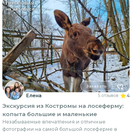
ГРУППОВАЯ
на автобусе
Заказать
Елена
5 отзывов
4
Экскурсия из Костромы на лосеферму:
копыта большие и маленькие
Незабываемые впечатления и отличные
фотографии на самой большой лосеферме в