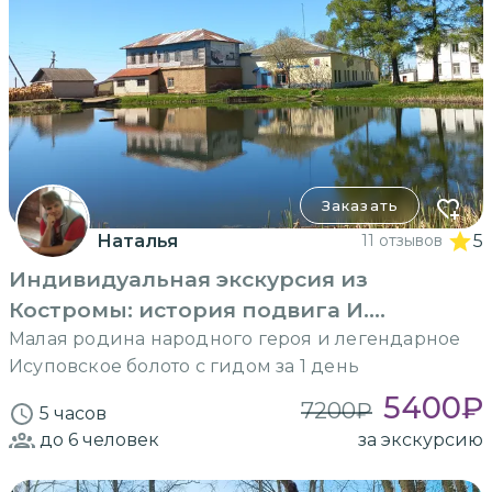
Заказать
Наталья
11 отзывов
5
Индивидуальная экскурсия из
Костромы: история подвига И.
Сусанина
Малая родина народного героя и легендарное
Исуповское болото с гидом за 1 день
5400
₽
7200
₽
5 часов
до 6
человек
за экскурсию