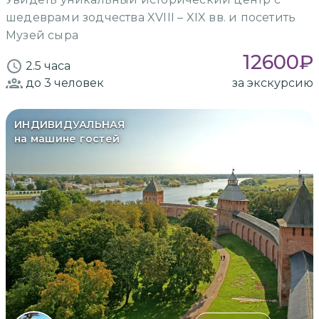
шедеврами зодчества XVIII – XIX вв. и посетить
Музей сыра
12600
₽
2.5 часа
до 3
человек
за экскурсию
ИНДИВИДУАЛЬНАЯ
на машине гостей