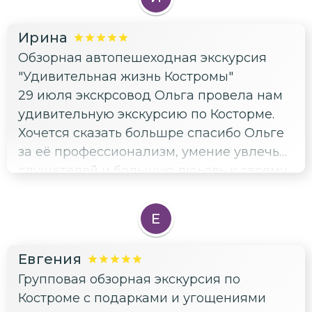
Ирина
Обзорная автопешеходная экскурсия
"Удивительная жизнь Костромы"
29 июля экскрсовод Ольга провела нам
удивительную экскурсию по Косторме.
Хочется сказать большре спасибо Ольге
за её профессионализм, умение увлечь
слушателей и большую люьовь к своему
городу. Благодаря ей мы еще больше
влюбились в этот город и обязательно
Е
приедем еще раз. спаибо большое!
Евгения
Групповая обзорная экскурсия по
Костроме с подарками и угощениями