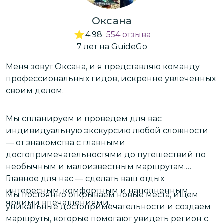
Оксана
4.98
554
отзыва
7
лет
на GuideGo
от
Меня зовут Оксана, и я представляю команду
В
профессиональных гидов, искренне увлеченных
Я
своим делом.
а
р
г
й
Мы спланируем и проведем для вас
индивидуальную экскурсию любой сложности
— от знакомства с главными
М
достопримечательностями до путешествий по
к
необычным и малоизвестным маршрутам.
б
Главное для нас — сделать ваш отдых
х
интересным, комфортным и наполненным
Мы постоянно открываем новые места, ищем
яркими впечатлениями.
уникальные достопримечательности и создаем
М
маршруты, которые помогают увидеть регион с
Я