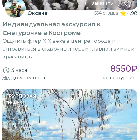
Заказать
Оксана
554 отзыва
4.98
Индивидуальная экскурсия к
Снегурочке в Костроме
Ощутить флер XIX века в центре города и
отправиться в сказочный терем главной зимней
красавицы
8550
₽
3 часа
до 4
человек
за экскурсию
ГРУППОВАЯ
пешком