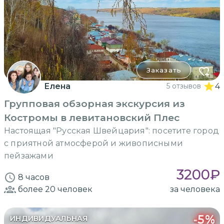
Заказать
Елена
5 отзывов
4
Групповая обзорная экскурсия из
Костромы в левитановский Плес
Настоящая "Русская Швейцария": посетите город
с приятной атмосферой и живописными
пейзажами
3200
₽
8 часов
более 20
человек
за человека
-
5
%
ИНДИВИДУАЛЬНАЯ