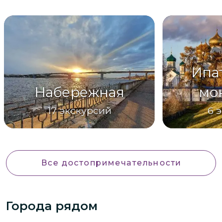
Ипа
Набережная
мо
17
экскурсий
6
э
Все достопримечательности
Города рядом