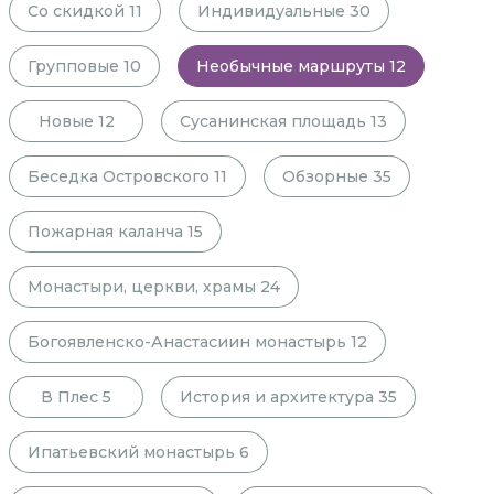
Со скидкой
11
Индивидуальные
30
Групповые
10
Необычные маршруты
12
Новые
12
Сусанинская площадь
13
Беседка Островского
11
Обзорные
35
Пожарная каланча
15
Монастыри, церкви, храмы
24
Богоявленско-Анастасиин монастырь
12
В Плес
5
История и архитектура
35
Ипатьевский монастырь
6