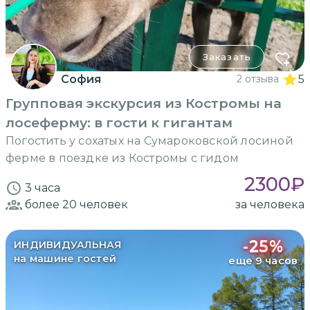
Заказать
София
2 отзыва
5
Групповая экскурсия из Костромы на
лосеферму: в гости к гигантам
Погостить у сохатых на Сумароковской лосиной
ферме в поездке из Костромы с гидом
2300
₽
3 часа
более 20
человек
за человека
-
25
%
ИНДИВИДУАЛЬНАЯ
на машине гостей
еще 9 часов