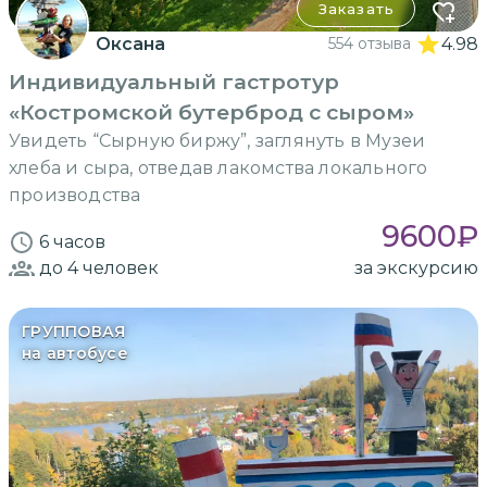
Заказать
Оксана
554 отзыва
4.98
Индивидуальный гастротур
«Костромской бутерброд с сыром»
Увидеть “Сырную биржу”, заглянуть в Музеи
хлеба и сыра, отведав лакомства локального
производства
9600
₽
6 часов
до 4
человек
за экскурсию
ГРУППОВАЯ
на автобусе