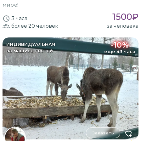
мире!
1500
₽
3 часа
более 20
человек
за человека
-
10
%
ИНДИВИДУАЛЬНАЯ
на машине гостей
еще 43 часа
Заказать