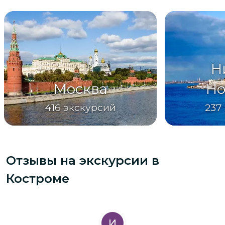
Н
Москва
Но
416
экскурсий
237
Отзывы на экскурсии
в
Костроме
И