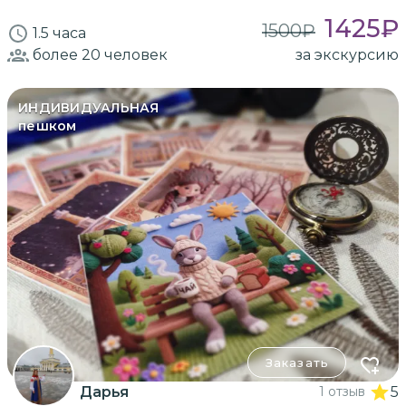
1425
₽
1500
₽
1.5 часа
более 20
человек
за экскурсию
ИНДИВИДУАЛЬНАЯ
пешком
Заказать
Дарья
1 отзыв
5