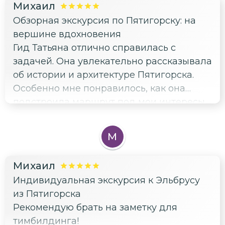
Михаил
много интересного, умеет увлекательно
Пятигорске, рекомендую взять
Обзорная экскурсия по Пятигорску: на
рассказывать и удивлять. Экскурсия
экскурсию у Татьяны.
вершине вдохновения
прошла на высшем уровне, рекомендую!
Гид Татьяна отлично справилась с
задачей. Она увлекательно рассказывала
об истории и архитектуре Пятигорска.
Особенно мне понравилось, как она
подстроила маршрут под мои интересы.
Жаль, что не было более детального
рассказа о технических решениях,
М
которые применялись при строительстве
местных достопримечательностей. Но в
Михаил
целом экскурсия была информативной и
Индивидуальная экскурсия к Эльбрусу
насыщенной. Татьяна — настоящий
из Пятигорска
профессионал своего дела, рекомендую!
Рекомендую брать на заметку для
тимбилдинга!