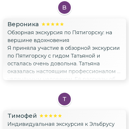
В
Вероника
Обзорная экскурсия по Пятигорску: на
вершине вдохновения
Я приняла участие в обзорной экскурсии
по Пятигорску с гидом Татьяной и
осталась очень довольна. Татьяна
оказалась настоящим профессионалом и
увлечённым человеком. Её рассказы об
истории и природе Пятигорска были
очень интересны и эмоциональны.
Т
Особенно мне понравилось, как Татьяна
подстроила маршрут под интересы
Тимофей
группы, создав спокойную и
Индивидуальная экскурсия к Эльбрусу
умиротворяющую атмосферу. Во время