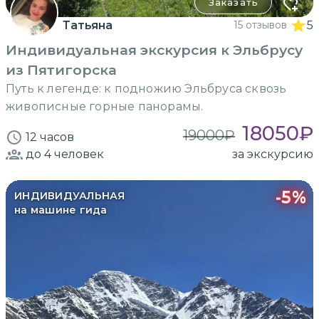
Заказать
Татьяна
15 отзывов
5
Индивидуальная экскурсия к Эльбрусу
из Пятигорска
Путь к легенде: к подножию Эльбруса сквозь
живописные горные панорамы.
18050
₽
19000
₽
12 часов
до 4
человек
за экскурсию
-
5
%
ИНДИВИДУАЛЬНАЯ
на машине гида