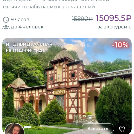
тысячи незабываемых впечатлений
15095.5
₽
15890
₽
9 часов
до 4
человек
за экскурсию
-
10
%
ИНДИВИДУАЛЬНАЯ
на машине гида
Заказать