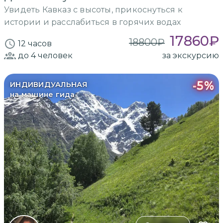
Увидеть Кавказ с высоты, прикоснуться к
истории и расслабиться в горячих водах
17860
₽
18800
₽
12 часов
до 4
человек
за экскурсию
-
5
%
ИНДИВИДУАЛЬНАЯ
на машине гида