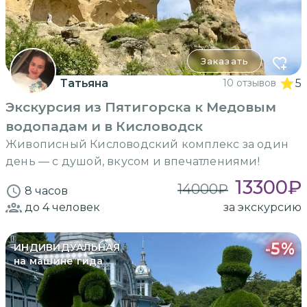
Заказать
Татьяна
10 отзывов
5
Экскурсия из Пятигорска к Медовым
водопадам и в Кисловодск
Живописный Кисловодский комплекс за один
день — с душой, вкусом и впечатлениями!
13300
₽
14000
₽
8 часов
до 4
человек
за экскурсию
-
5
%
ИНДИВИДУАЛЬНАЯ
на машине гида