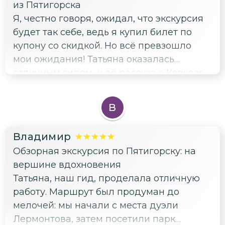
из Пятигорска
экскурсии я смогла насладиться
Я, честно говоря, ожидал, что экскурсия
красотой природы и отдохнуть от
будет так себе, ведь я купил билет по
городской суеты. Татьяна не давила на
купону со скидкой. Но всё превзошло
нас, давая возможность в полной мере
мои ожидания! Татьяна оказалась
ощутить красоту и величие этого места. Я
отличным гидом, и её рассказ о Кавказе
почувствовала себя расслабленно и
был невероятно интересным. Всё было
смогла по-настоящему насладиться
организовано на высшем уровне, словно
моментом. Рекомендую эту экскурсию
В
дорогой тур. Я в восторге от пейзажей и
всем, кто ищет спокойствия и хочет
истории этого края. Татьяна — настоящий
узнать больше о Пятигорске. Татьяна —
Владимир
профессионал, и я даже почувствовал
отличный гид, и с ней действительно
Обзорная экскурсия по Пятигорску: на
вину за то, что заплатил так мало.
интересно.
вершине вдохновения
Обязательно поеду ещё раз, но уже за
Татьяна, наш гид, проделала отличную
полную цену, потому что такое
работу. Маршрут был продуман до
впечатление того стоит.
мелочей: мы начали с места дуэли
Лермонтова, затем посетили парк