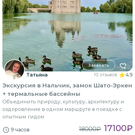
Заказать
Татьяна
10 отзывов
4.9
Экскурсия в Нальчик, замок Шато-Эркен
+ термальные бассейны
Объединить природу, культуру, архитектуру и
оздоровление в одном маршруте в поездке с
опытным гидом
17100
₽
18000
₽
9 часов