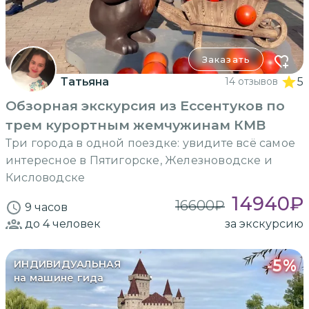
Заказать
Татьяна
14 отзывов
5
Обзорная экскурсия из Ессентуков по
трем курортным жемчужинам КМВ
Три города в одной поездке: увидите всё самое
интересное в Пятигорске, Железноводске и
Кисловодске
14940
₽
16600
₽
9 часов
до 4
человек
за экскурсию
-
5
%
ИНДИВИДУАЛЬНАЯ
на машине гида