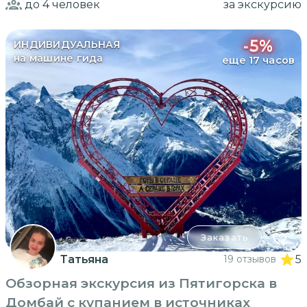
до 4
человек
за экскурсию
-
5
%
ИНДИВИДУАЛЬНАЯ
на машине гида
еще 17 часов
Заказать
Татьяна
19 отзывов
5
Обзорная экскурсия из Пятигорска в
Домбай с купанием в источниках