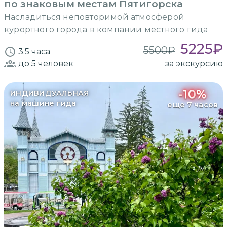
по знаковым местам Пятигорска
Насладиться неповторимой атмосферой
курортного города в компании местного гида
5225
₽
5500
₽
3.5 часа
до 5
человек
за экскурсию
-
10
%
ИНДИВИДУАЛЬНАЯ
на машине гида
еще 7 часов