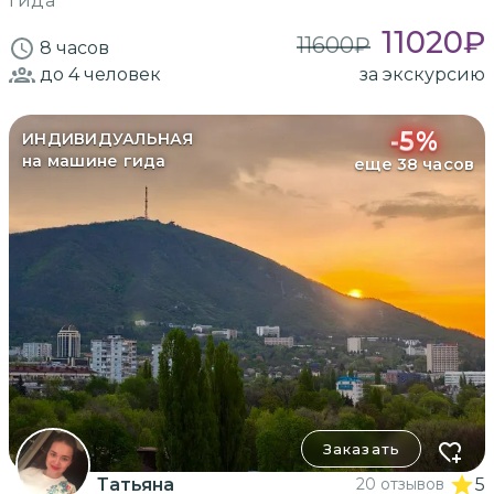
гида
11020
₽
11600
₽
8 часов
до 4
человек
за экскурсию
-
5
%
ИНДИВИДУАЛЬНАЯ
на машине гида
еще 38 часов
Заказать
Татьяна
20 отзывов
5