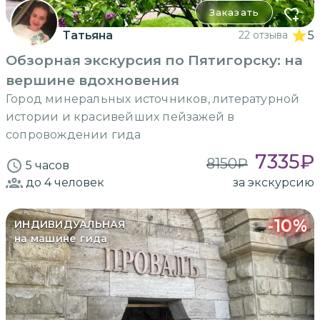
Заказать
Татьяна
22 отзыва
5
Обзорная экскурсия по Пятигорску: на
вершине вдохновения
Город минеральных источников, литературной
истории и красивейших пейзажей в
сопровождении гида
7335
₽
8150
₽
5 часов
до 4
человек
за экскурсию
-
10
%
ИНДИВИДУАЛЬНАЯ
на машине гида