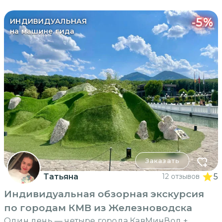
-
5
%
ИНДИВИДУАЛЬНАЯ
на машине гида
Заказать
Татьяна
12 отзывов
5
Индивидуальная обзорная экскурсия
по городам КМВ из Железноводска
Один день — четыре города КавМинВод +