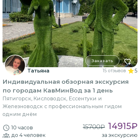
Заказать
Татьяна
15 отзывов
5
Индивидуальная обзорная экскурсия
по городам КавМинВод за 1 день
Пятигорск, Кисловодск, Ессентуки и
Железноводск с профессиональным гидом
одним днём
14915
₽
15700
₽
10 часов
до 4
человек
за экскурсию