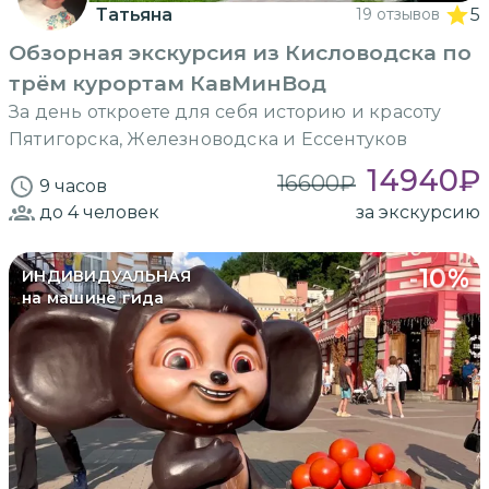
Татьяна
19 отзывов
5
Обзорная экскурсия из Кисловодска по
трём курортам КавМинВод
За день откроете для себя историю и красоту
Пятигорска, Железноводска и Ессентуков
14940
₽
16600
₽
9 часов
до 4
человек
за экскурсию
-
10
%
ИНДИВИДУАЛЬНАЯ
на машине гида