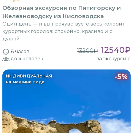
Обзорная экскурсия по Пятигорску и
Железноводску из Кисловодска
Один день — и вы прочувствуете весь колорит
курортных городов: спокойно, красиво и с
душой
12540
₽
13200
₽
8 часов
до 4
человек
за экскурсию
-
5
%
ИНДИВИДУАЛЬНАЯ
на машине гида