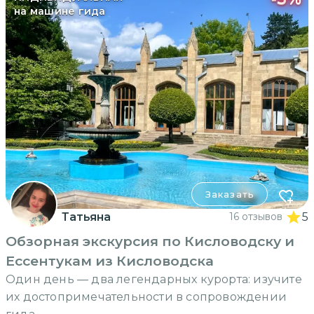
на машине гида
Заказать
Татьяна
16 отзывов
5
Обзорная экскурсия по Кисловодску и
Ессентукам из Кисловодска
Один день — два легендарных курорта: изучите
их достопримечательности в сопровождении