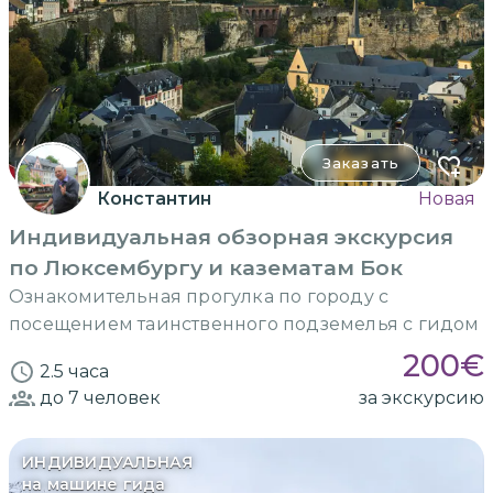
Заказать
Константин
Новая
Индивидуальная обзорная экскурсия
по Люксембургу и казематам Бок
Ознакомительная прогулка по городу с
посещением таинственного подземелья с гидом
200
€
2.5 часа
до 7
человек
за экскурсию
ИНДИВИДУАЛЬНАЯ
на машине гида