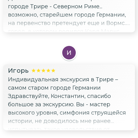
городе Трире - Северном Риме...
возможно, старейшем городе Германии,
на первенство претендует еще и Вормс...
город, в котором родился Карл Маркс...
Нашим гидом была Лена, которая
провела очень интересную экскурсию.
И
Римские ворота, базилика Константина,
руины римских терм... и много других
Игорь
интересных объектов мы увидели...И
Индивидуальная экскурсия в Трире –
напоследок вино рислинг -
самом старом городе Германии
необычайное!!! Трир - германская
Здравствуйте, Константин, спасибо
жемчужина!
большое за экскурсию. Вы - мастер
высокого уровня, симфония струящейся
истории, не доводилось мне ранее
испытывать такое удовольствие от
услышанного. Спасибо))