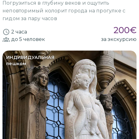
Погрузиться в глубину веков и ощутить
неповторимый колорит города на прогулке с
гидом за пару часов
200
€
2 часа
до 5
человек
за экскурсию
ИНДИВИДУАЛЬНАЯ
пешком