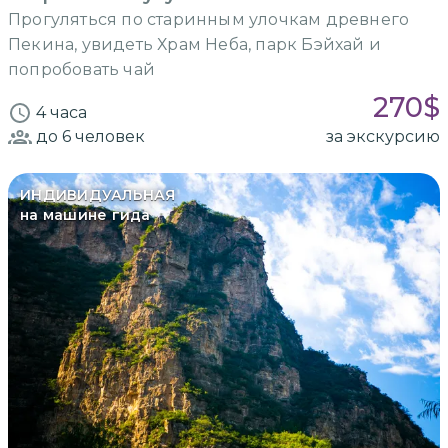
Прогуляться по старинным улочкам древнего
Пекина, увидеть Храм Неба, парк Бэйхай и
попробовать чай
270
$
4 часа
до 6
человек
за экскурсию
ИНДИВИДУАЛЬНАЯ
на машине гида