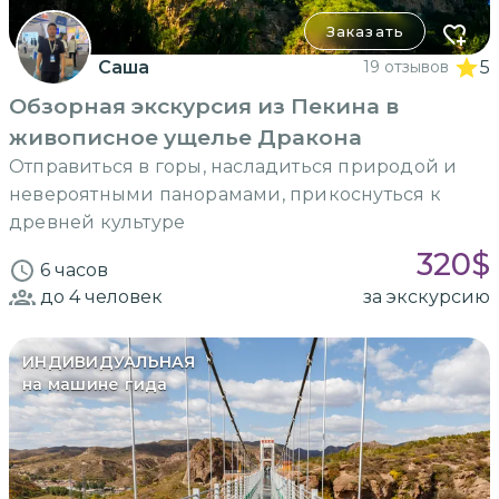
Заказать
Саша
19 отзывов
5
Обзорная экскурсия из Пекина в
живописное ущелье Дракона
Отправиться в горы, насладиться природой и
невероятными панорамами, прикоснуться к
древней культуре
320
$
6 часов
до 4
человек
за экскурсию
ИНДИВИДУАЛЬНАЯ
на машине гида