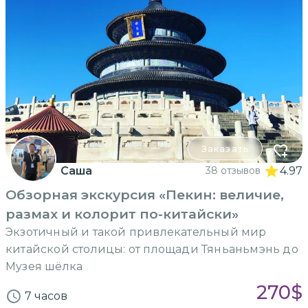
Заказать
Саша
38 отзывов
4.97
Обзорная экскурсия «Пекин: величие,
размах и колорит по-китайски»
Экзотичный и такой привлекательный мир
китайской столицы: от площади Тяньаньмэнь до
Музея шёлка
270
$
7 часов