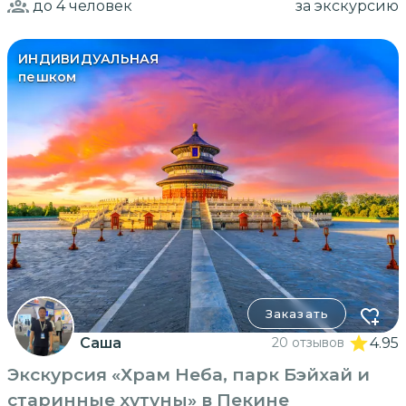
до 4
человек
за экскурсию
ИНДИВИДУАЛЬНАЯ
пешком
Заказать
Саша
20 отзывов
4.95
Экскурсия «Храм Неба, парк Бэйхай и
старинные хутуны» в Пекине