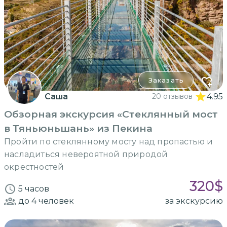
Заказать
Саша
20 отзывов
4.95
Обзорная экскурсия «Стеклянный мост
в Тяньюньшань» из Пекина
Пройти по стеклянному мосту над пропастью и
насладиться невероятной природой
окрестностей
320
$
5 часов
до 4
человек
за экскурсию