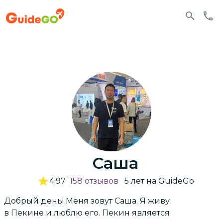
Саша
4.97
158
отзывов
5
лет
на GuideGo
Добрый день! Меня зовут Саша. Я живу
в Пекине и люблю его. Пекин является