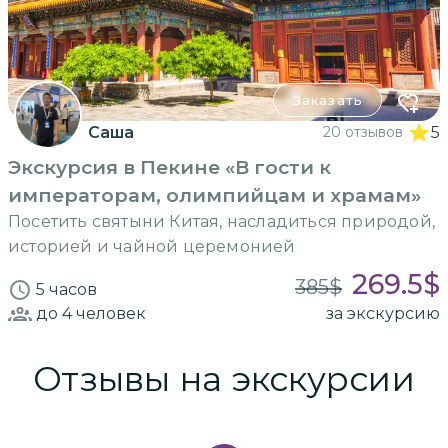
Заказать
Саша
20 отзывов
5
Экскурсия в Пекине «В гости к
императорам, олимпийцам и храмам»
Посетить святыни Китая, насладиться природой,
историей и чайной церемонией
269.5
$
385
$
5 часов
до 4
человек
за экскурсию
Отзывы на экскурсии