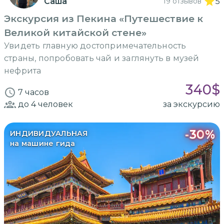
Саша
19 отзывов
5
Экскурсия из Пекина «Путешествие к
Великой китайской стене»
Увидеть главную достопримечательность
страны, попробовать чай и заглянуть в музей
нефрита
340
$
7 часов
до 4
человек
за экскурсию
-
30
%
ИНДИВИДУАЛЬНАЯ
на машине гида