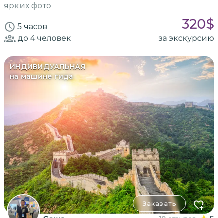
ярких фото
320
$
5 часов
до 4
человек
за экскурсию
ИНДИВИДУАЛЬНАЯ
на машине гида
Заказать