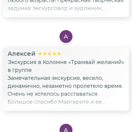
любого возраста! Прекрасная творческая
задумка: экскурсовод и художник,
помогает включить весь спектр
человеческих эмоций! Огромное спасибо
за уникальность, настроение,
А
впечатление, подарки!!! Спасибо за
уважительное отношение к слушателям!!!
Алексей
Экскурсия в Коломне «Трамвай желаний»
в группе
Замечательная экскурсия, весело,
динамично, незаметно пролетело время.
Очень не хотелось расставаться.
Большое спасибо Маргарите и ее
помощнице, не часто встретишь людей
которые с такой любовью относятся к
своей работе.
А