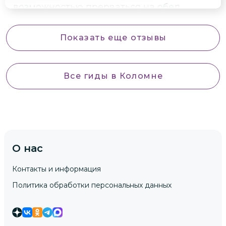
возможностью прерваться на обед,
особенно удобен! Большое спасибо за
незабываемые впечатления и креатив!
Показать еще отзывы
Все гиды
в Коломне
О нас
Контакты и информация
Политика обработки персональных данных