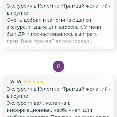
Экскурсия в Коломне «Трамвай желаний»
в группе
Очень добрая и запоминающаяся
экскурсия, даже для взрослых. У меня
был ДР и посчастливилось выиграть
приз! Весь трамвай аплодировал и
поздравлял с Днем рождения. Спасибо
Маргарите, что предложила это сделать,
мне было очень приятно! Много историй
Л
и реквизита из тех времен, не напряжно
и легко , рекомендую)
Лана
Экскурсия в Коломне «Трамвай желаний»
в группе
Экскурсия великолепная,
информационная, необычная, для