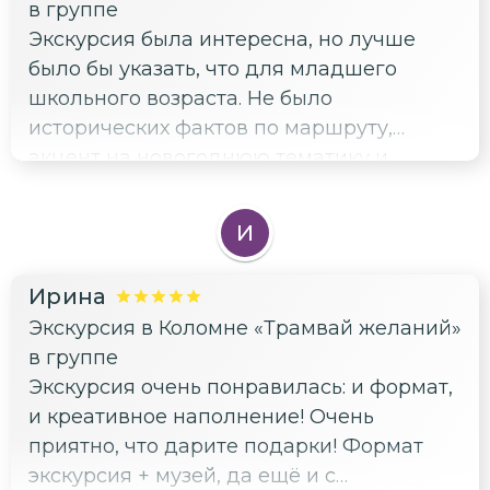
в группе
Экскурсия была интересна, но лучше
было бы указать, что для младшего
школьного возраста. Не было
исторических фактов по маршруту,
акцент на новогоднюю тематику и
фокусы для малышей. Но в любом
случае, очень красиво украшенный
И
трамвай, а так как в нашем городе такого
транспорта нет, то было очень интересно.
Ирина
Спасибо за оригинальную экскурсию.
Экскурсия в Коломне «Трамвай желаний»
Очень порадовали подарки всем
в группе
участникам)))
Экскурсия очень понравилась: и формат,
и креативное наполнение! Очень
приятно, что дарите подарки! Формат
экскурсия + музей, да ещё и с