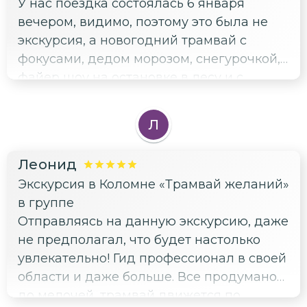
У нас поездка состоялась 6 января
вечером, видимо, поэтому это была не
экскурсия, а новогодний трамвай с
фокусами, дедом морозом, снегурочкой,
файер шоу на остановке в лесу и с
подарками. Ожидали изначально
другого, но всё прошло замечательно, с
Л
праздничным настроением, потому мы
остались всем довольны! Спасибо всем,
Леонид
кто организовал эту программу, ведущие
Экскурсия в Коломне «Трамвай желаний»
молодцы! В музее трамваев была
в группе
полноценная экскурсия от экскурсовода:
Отправляясь на данную экскурсию, даже
мини модели трамваев разных стран,
не предполагал, что будет настолько
фотографии и интересный рассказ.
увлекательно! Гид профессионал в своей
Благодарность рассказчику!
области и даже больше. Все продумано
до мелочей, трамвай движется по