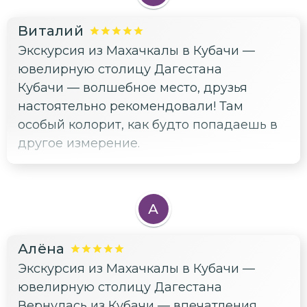
украшения — первый раз в жизни
Виталий
держал инструменты ювелира!
Экскурсия из Махачкалы в Кубачи —
Финальный аккорд — праздничный обед
ювелирную столицу Дагестана
с ароматными кубачинскими кушаньями.
Кубачи — волшебное место, друзья
Спасибо за тёплый приём и
настоятельно рекомендовали! Там
незабываемое путешествие!
особый колорит, как будто попадаешь в
другое измерение.
А
Алёна
Экскурсия из Махачкалы в Кубачи —
ювелирную столицу Дагестана
Вернулась из Кубачи — впечатления