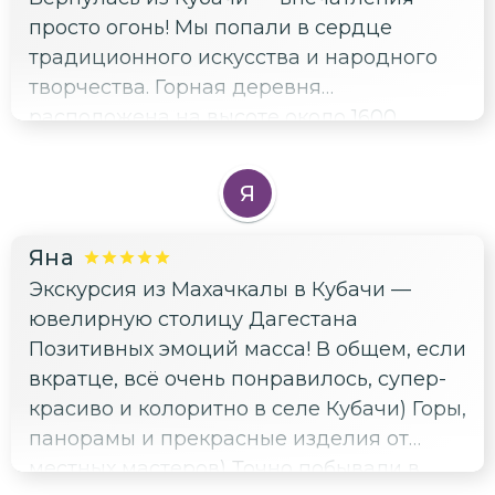
просто огонь! Мы попали в сердце
традиционного искусства и народного
творчества. Горная деревня
расположена на высоте около 1600
метров, и воздух там такой чистый, что
дышится легко. Особенно понравилось
Я
участие в мастер-классе по
изготовлению украшений — сделали
Яна
кулончик собственноручно! Закрепили
Экскурсия из Махачкалы в Кубачи —
визит местным застольем с фирменными
ювелирную столицу Дагестана
блюдами — пальчики оближешь!
Позитивных эмоций масса! В общем, если
Спасибо нашему гиду Расулу за теплую
вкратце, всё очень понравилось, супер-
встречу и искреннюю заботу!
красиво и колоритно в селе Кубачи) Горы,
панорамы и прекрасные изделия от
местных мастеров) Точно побывали в