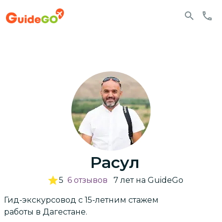
Расул
5
6
отзывов
7
лет
на GuideGo
Гид-экскурсовод с 15-летним стажем
работы в Дагестане.