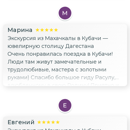
серебряном раю среди высоких гор
Дагестана! Спасибо от всего сердца 😅
М
Марина
Экскурсия из Махачкалы в Кубачи —
ювелирную столицу Дагестана
Очень понравилась поездка в Кубачи!
Люди там живут замечательные и
трудолюбивые, мастера с золотыми
руками) Спасибо большое гиду Расулу,
влюбленному в свою Родину! Приятно и
очень интересно путешествовать в
компании с таким увлеченным
Е
человеком)
Евгений