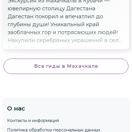
Экскурсия из Махачкалы в Кубачи —
ювелирную столицу Дагестана
Дагестан покорил и впечатлил до
глубины души! Уникальный край
заоблачных гор и потрясающих людей!
Накупили серебряных украшений в селе
Кубачи, так здесь необыкновенно и
прекрасно! Наш супер-гид Расул всё
продумал и организовал максимально
Все гиды
в Махачкале
интересно и комфортно) Большая ему за
это благодарность!
О нас
Контакты и информация
Политика обработки персональных данных