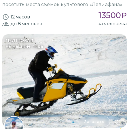
посетить места съёмок культового «Левиафана»
13500
₽
12 часов
до 8
человек
за человека
ГРУППОВАЯ
на машине гида
Заказать