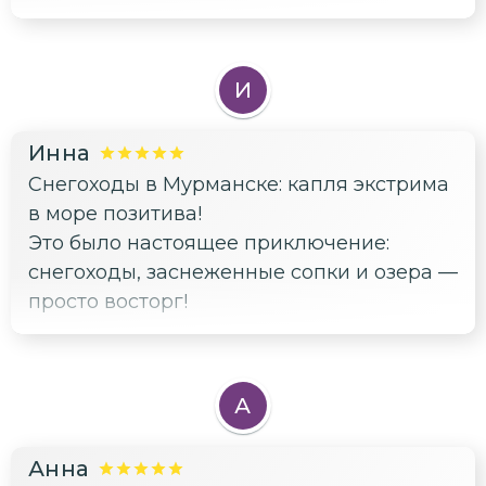
Уверены, что и вы, оказавшись там,
испытаете те же чувства, что и мы!"
Снова кричим друзьям. Очень
И
Благодарны всем организаторам!🤝
теперь пытаемся себя вернуть в норму,
но от просмотра сделанных фотографий
Инна
- вновь накрывает!))))) Спасибо за эти
Снегоходы в Мурманске: капля экстрима
чувства!)
в море позитива!
Это было настоящее приключение:
снегоходы, заснеженные сопки и озера —
просто восторг!
А
Анна