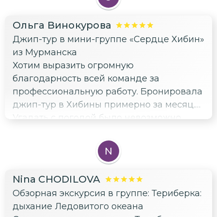
Ольга Винокурова
Джип-тур в мини-группе «Сердце Хибин»
из Мурманска
Хотим выразить огромную
благодарность всей команде за
профессиональную работу. Бронировала
джип-тур в Хибины примерно за месяц.
Угадать с погодой было невозможно.
Именно на наш день выпал ливень с
ветром на весь день, +9. Поездку
N
пришлось отменить. Но все сработали
оперативно, Наталья, Елена были
Nina СHODILOVA
постоянно на связи. Поездку перенесли и
Обзорная экскурсия в группе: Териберка:
мы таки побывали в этом волшебном
дыхание Ледовитого океана
месте. После экскурсии утвердилось