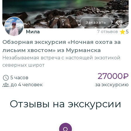
Заказать
Мила
7 отзывов
5
Обзорная экскурсия «Ночная охота за
лисьим хвостом» из Мурманска
Незабываемая встреча с настоящей экзотикой
северных широт
27000
₽
5 часов
до 4
человек
за экскурсию
Отзывы на экскурсии
О