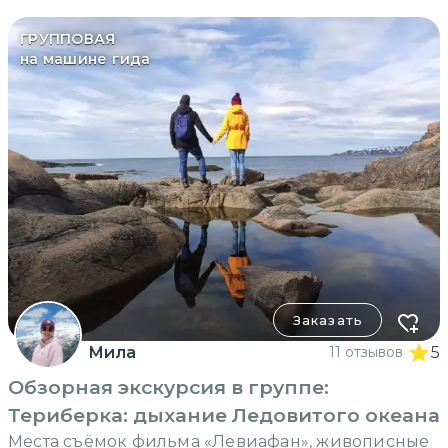
ГРУППОВАЯ
на машине гида
Заказать
Мила
11 отзывов
5
Обзорная экскурсия в группе:
Териберка: дыхание Ледовитого океана
Места съёмок фильма «Левиафан», живописные