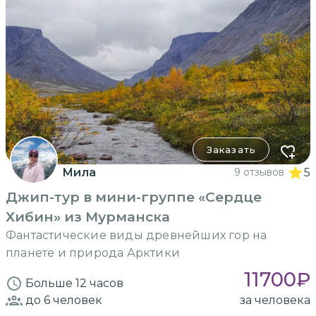
Заказать
Мила
9 отзывов
5
Джип-тур в мини-группе «Сердце
Хибин» из Мурманска
Фантастические виды древнейших гор на
планете и природа Арктики
11700
₽
Больше 12 часов
до 6
человек
за человека