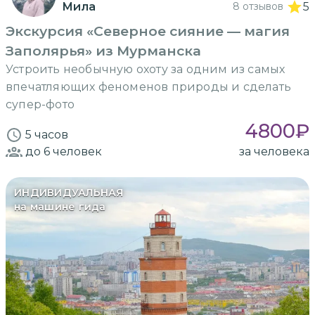
Мила
8 отзывов
5
Экскурсия «Северное сияние — магия
Заполярья» из Мурманска
Устроить необычную охоту за одним из самых
впечатляющих феноменов природы и сделать
супер-фото
4800
₽
5 часов
до 6
человек
за человека
ИНДИВИДУАЛЬНАЯ
на машине гида