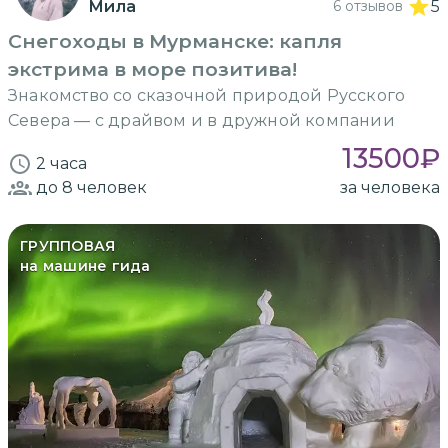
Мила
6 отзывов
5
Снегоходы в Мурманске: капля
экстрима в море позитива!
Знакомство со сказочной природой Русского
Севера — с драйвом и в дружной компании
13500
₽
2 часа
до 8
человек
за человека
ГРУППОВАЯ
на машине гида