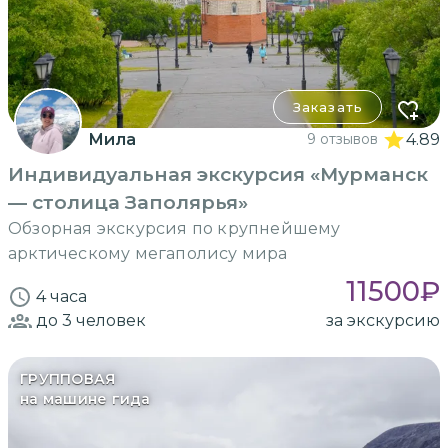
Заказать
Мила
9 отзывов
4.89
Индивидуальная экскурсия «Мурманск
— столица Заполярья»
Обзорная экскурсия по крупнейшему
арктическому мегаполису мира
11500
₽
4 часа
до 3
человек
за экскурсию
ГРУППОВАЯ
на машине гида