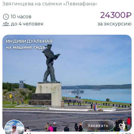
Звягинцева на съёмки «Левиафана»
24300
₽
10 часов
до 4
человек
за экскурсию
ИНДИВИДУАЛЬНАЯ
на машине гида
Заказать