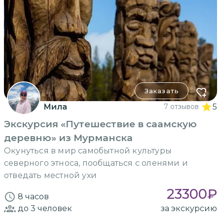
Заказать
Мила
7 отзывов
5
Экскурсия «Путешествие в саамскую
деревню» из Мурманска
Окунуться в мир самобытной культуры
северного этноса, пообщаться с оленями и
отведать местной ухи
23300
₽
8 часов
до 3
человек
за экскурсию