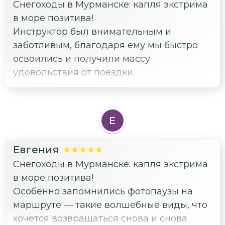
Снегоходы в Мурманске: капля экстрима
обзора все продумано до мелочей. Будто
в море позитива!
сама природа договорилась с
Инструктор был внимательным и
организаторами этой экскурсии и
заботливым, благодаря ему мы быстро
предоставила нам возможность
освоились и получили массу
полюбоваться вашим «краем земли» с
удовольствия от поездки.
самой высокой точки! Териберка! Здесь
наш мозг, глаза, тело, уши уже
пребывали в состоянии транса и
эйфории)))). Как будто тебе вкололи
Е
лошадиную дозу гормона счастья!)
Ароматы моря и дыхание ледовитого
Евгения
океана на доли секунды отрезвляли —
Снегоходы в Мурманске: капля экстрима
тогда мы начинали двигаться по
в море позитива!
маршруту дальше, чтобы послушать
Особенно запомнились фотопаузы на
Алексея и сделать фотографии и видео.
маршруте — такие волшебные виды, что
"Это нужно увидеть своими глазами!
хочется возвращаться снова и снова.