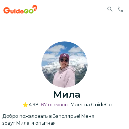
Мила
4.98
87
отзывов
7
лет
на GuideGo
Добро пожаловать в Заполярье! Меня
зовут Мила, я опытная