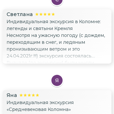
Светлана
Индивидуальная экскурсия в Коломне:
легенды и святыни Кремля
Несмотря на ужасную погоду (с дождем,
переходящим в снег, и ледяным
пронизывающим ветром и это
24.04.2021г.!!!) экскурсия состоялась.
Вначале (до экскурсии) были мысли
послушать немного истории и побыстрее
свернуть экскурсию. Встреча состоялась
Я
у Пятницких ворот. Виктория своим
увлекательным рассказом заставила
Яна
забыть о ненастье, хотелось ее слушать и
Индивидуальная экскурсия
впитывать информацию. Она
«Средневековая Коломна»
великолепно знает историю (от