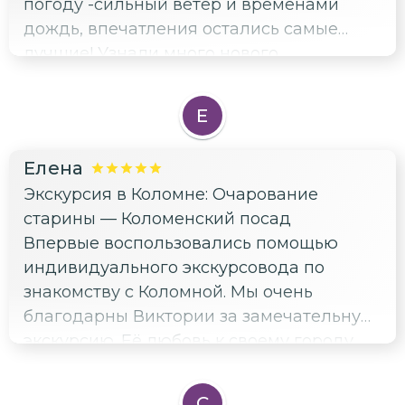
погоду -сильный ветер и временами
дождь, впечатления остались самые
лучшие! Узнали много нового,
влюбились в Коломну с новой силой!
Хотим теперь посетить другие экскурсии
Е
этого гида!
Елена
Экскурсия в Коломне: Очарование
старины — Коломенский посад
Впервые воспользовались помощью
индивидуального экскурсовода по
знакомству с Коломной. Мы очень
благодарны Виктории за замечательную
экскурсию. Её любовь к своему городу
передалась и нам. И хочется побывать в
этом городе ещё раз.
С