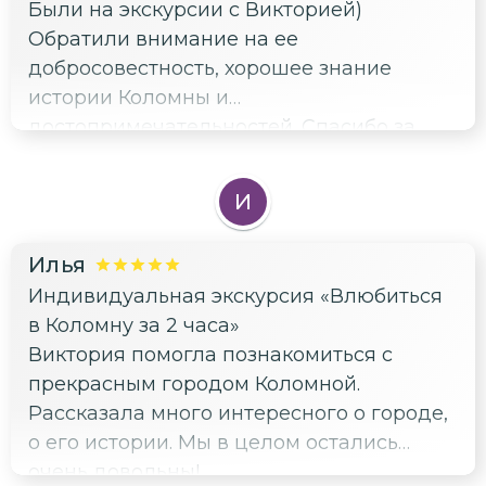
Были на экскурсии с Викторией)
древности и до наших дней) не только
Обратили внимание на ее
Коломны, но и "всея Руси". Интересно
добросовестность, хорошее знание
было слушать об иконах и жизни святых.
истории Коломны и
Все органично сплелось в ее
достопримечательностей. Спасибо за
повествовании: храмы, святые,
интересную экскурсию, всем довольны!
знаменитые люди этого города,
исторические здания. Нам очень
И
понравилась экскурсия, проведенная
Викторией!!! С ней было легко и
Илья
комфортно. Спасибо ей за глубокие
Индивидуальная экскурсия «Влюбиться
знания и умение их преподнести не
в Коломну за 2 часа»
скучно, а живо и интересно. Знания
Виктория помогла познакомиться с
огромные, чувствуется великолепное
прекрасным городом Коломной.
образование.
Рассказала много интересного о городе,
о его истории. Мы в целом остались
очень довольны!