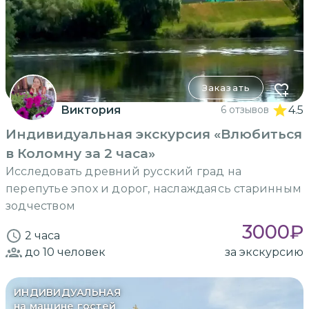
Заказать
Виктория
6 отзывов
4.5
Индивидуальная экскурсия «Влюбиться
в Коломну за 2 часа»
Исследовать древний русский град на
перепутье эпох и дорог, наслаждаясь старинным
зодчеством
3000
₽
2 часа
до 10
человек
за экскурсию
ИНДИВИДУАЛЬНАЯ
на машине гостей