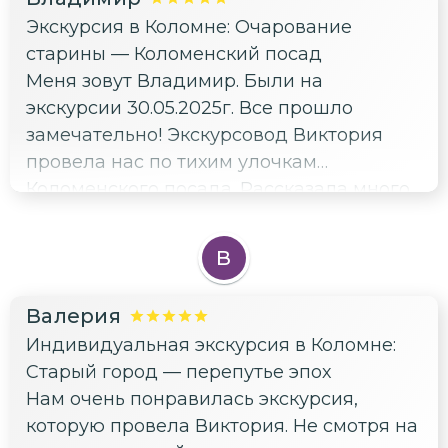
профессию. Обязательно приедем ещё в
откровенная. Я понимаю, что она
Экскурсия в Коломне: Очарование
Коломну и будем рекомендовать такого
отрабатывала чужую работу, но так
старины — Коломенский посад
гида, как Виктория.
нельзя. Одна заболела и не
Меня зовут Владимир. Были на
предпредила, вторая работала спустя
экскурсии 30.05.2025г. Все прошло
рукава. Впечатления от приезда в город
замечательно! Экскурсовод Виктория
смазаны, день потрачены впустую.
провела нас по тихим улочкам
Вокруг ходило много разных экскурсий,
Коломенского посада. Рассказала много
разница налицо.
интересного и позновательного.
Отличный, знающий экскурсовод,
В
любящий свой город! Нам всё очень
понравилось! Рекомендуем.
Валерия
Индивидуальная экскурсия в Коломне:
Старый город — перепутье эпох
Нам очень понравилась экскурсия,
которую провела Виктория. Не смотря на