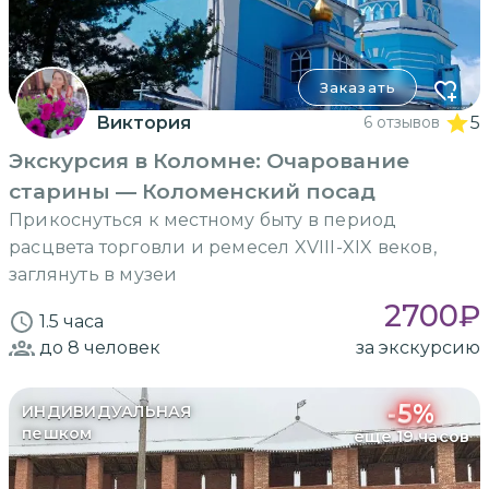
Заказать
Виктория
6 отзывов
5
Экскурсия в Коломне: Очарование
старины — Коломенский посад
Прикоснуться к местному быту в период
расцвета торговли и ремесел XVIII-XIX веков,
заглянуть в музеи
2700
₽
1.5 часа
до 8
человек
за экскурсию
-
5
%
ИНДИВИДУАЛЬНАЯ
пешком
еще 19 часов