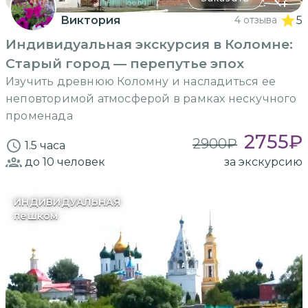
Виктория
4 отзыва
5
Индивидуальная экскурсия в Коломне:
Старый город — перепутье эпох
Изучить древнюю Коломну и насладиться ее
неповторимой атмосферой в рамках нескучного
променада
2755
₽
2900
₽
1.5 часа
до 10
человек
за экскурсию
ИНДИВИДУАЛЬНАЯ
пешком