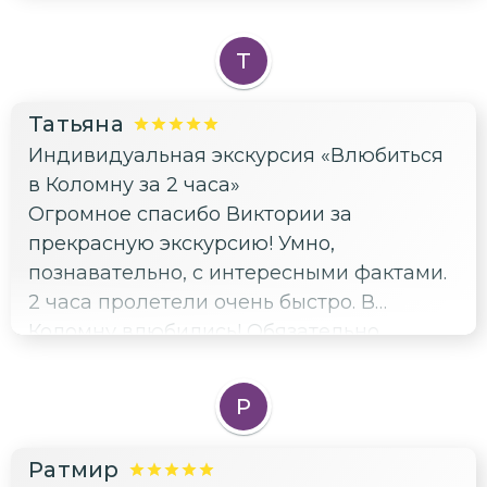
Т
Татьяна
Индивидуальная экскурсия «Влюбиться
в Коломну за 2 часа»
Огромное спасибо Виктории за
прекрасную экскурсию! Умно,
познавательно, с интересными фактами.
2 часа пролетели очень быстро. В
Коломну влюбились! Обязательно
вернёмся, так как услышали много, а
увидели 1/100 красот города и его
Р
истории. И дождь нам не помешал)))
дождевики спасли))) Рекомендую Вику в
Ратмир
качестве проводника в исторический