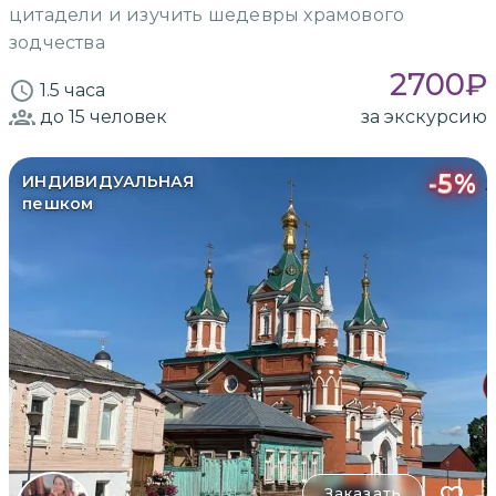
цитадели и изучить шедевры храмового
зодчества
2700
₽
1.5 часа
до 15
человек
за экскурсию
-
5
%
ИНДИВИДУАЛЬНАЯ
пешком
Заказать