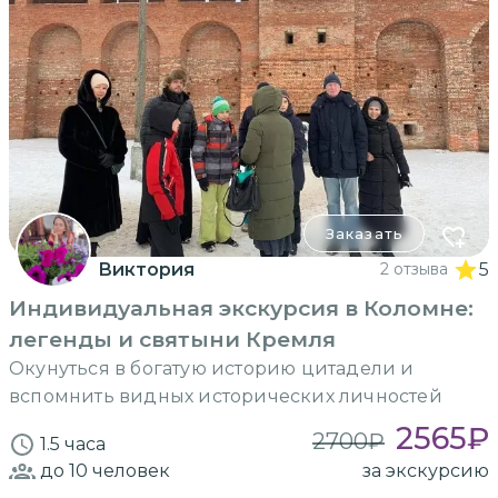
Заказать
Виктория
2 отзыва
5
Индивидуальная экскурсия в Коломне:
легенды и святыни Кремля
Окунуться в богатую историю цитадели и
вспомнить видных исторических личностей
2565
₽
2700
₽
1.5 часа
до 10
человек
за экскурсию