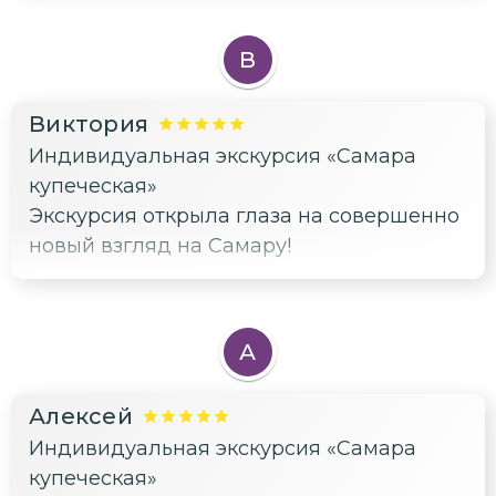
интересом и уважением к истории,Эмма
создала настоящую волшебную картину
В
старого города. Спасибо большое за
такой насыщенный и эмоциональный
Виктория
день!
Индивидуальная экскурсия «Самара
купеческая»
Экскурсия открыла глаза на совершенно
новый взгляд на Самару!
А
Алексей
Индивидуальная экскурсия «Самара
купеческая»