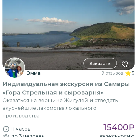
Заказать
Эмма
9 отзывов
5
Индивидуальная экскурсия из Самары
«Гора Стрельная и сыроварня»
Оказаться на вершине Жигулей и отведать
вкуснейшие лакомства локального
производства
15400
₽
11 часов
до 3
человек
за экскурсию