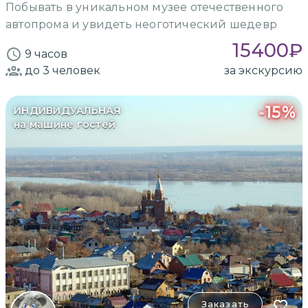
Побывать в уникальном музее отечественного
автопрома и увидеть неоготический шедевр
15400
₽
9 часов
до 3
человек
за экскурсию
-
15
%
ИНДИВИДУАЛЬНАЯ
на машине гостей
Заказать