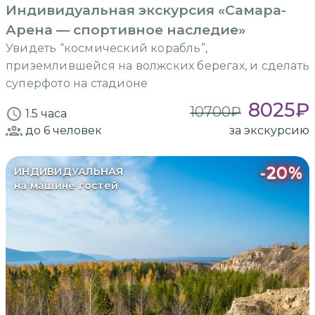
Индивидуальная экскурсия «Самара-
Арена — спортивное наследие»
Увидеть “космический корабль”,
приземлившейся на волжских берегах, и сделать
суперфото на стадионе
8025
₽
10700
₽
1.5 часа
до 6
человек
за экскурсию
-
20
%
ИНДИВИДУАЛЬНАЯ
на машине гостей