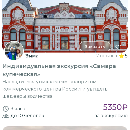
Заказать
Эмма
7 отзывов
5
Индивидуальная экскурсия «Самара
купеческая»
Насладиться уникальным колоритом
коммерческого центра России и увидеть
шедевры зодчества
5350
₽
3 часа
до 10
человек
за экскурсию