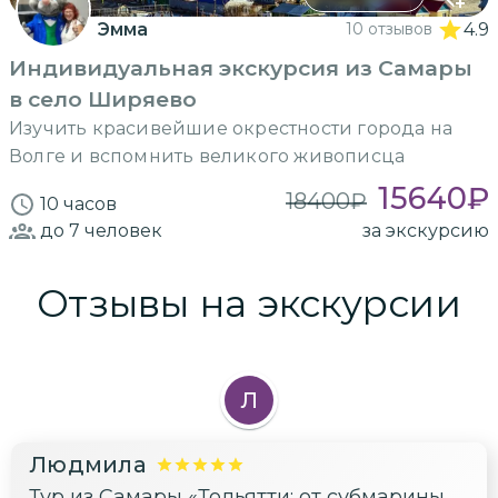
Эмма
10 отзывов
4.9
Индивидуальная экскурсия из Самары
в село Ширяево
Изучить красивейшие окрестности города на
Волге и вспомнить великого живописца
15640
₽
18400
₽
10 часов
до 7
человек
за экскурсию
Отзывы на экскурсии
Л
Людмила
Тур из Самары «Тольятти: от субмарины