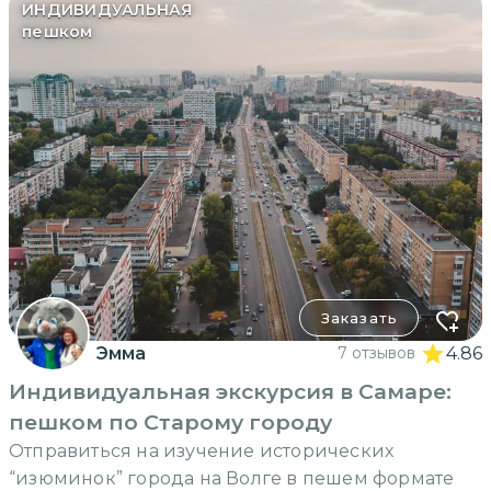
ИНДИВИДУАЛЬНАЯ
пешком
Заказать
Эмма
7 отзывов
4.86
Индивидуальная экскурсия в Самаре:
пешком по Старому городу
Отправиться на изучение исторических
“изюминок” города на Волге в пешем формате