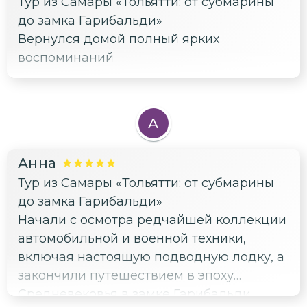
Тур из Самары «Тольятти: от субмарины
организацию комфортного маршрута!
до замка Гарибальди»
Вернулся домой полный ярких
воспоминаний
А
Анна
Тур из Самары «Тольятти: от субмарины
до замка Гарибальди»
Начали с осмотра редчайшей коллекции
автомобильной и военной техники,
включая настоящую подводную лодку, а
закончили путешествием в эпоху
Средневековья в замке Гарибальди.