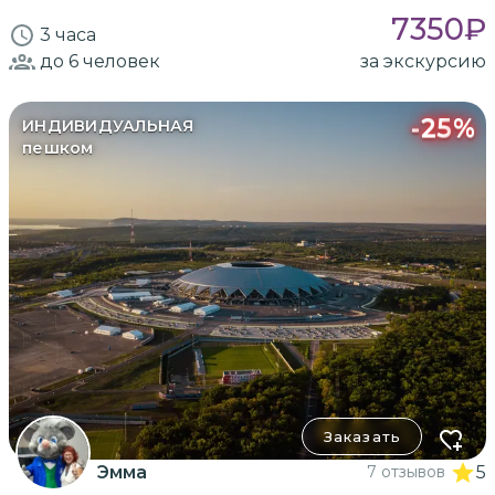
7350
₽
3 часа
до 6
человек
за экскурсию
-
25
%
ИНДИВИДУАЛЬНАЯ
пешком
Заказать
Эмма
7 отзывов
5