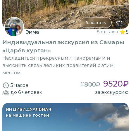
Заказать
Эмма
8 отзывов
5
Индивидуальная экскурсия из Самары
«Царёв курган»
Насладиться прекрасными панорамами и
выяснить связь великих правителей с этим
местом
9520
₽
11900
₽
5 часов
до 6
человек
за экскурсию
ИНДИВИДУАЛЬНАЯ
на машине гостей