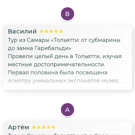
В
Василий
Тур из Самары «Тольятти: от субмарины
до замка Гарибальди»
Провели целый день в Тольятти, изучая
местные достопримечательности.
Первая половина была посвящена
осмотру уникальных экспонатов музея, а
вторая — визиту в замок Гарибальди.
Настолько ярко и наглядно
представлена вся культура и история
А
региона, что захотелось возвращаться
сюда вновь и вновь. Спасибо гиду Эмме
Артём
за увлекательную экскурсию и