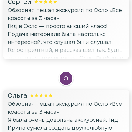
Сергей
Обзорная пешая экскурсия по Осло «Все
красоты за 3 часа»
Гид в Осло — просто высший класс!
Подача материала была настолько
интересной, что слушал бы и слушал.
Голос приятный, и рассказ шёл так, будто
это подкаст про историю Осло. Особенно
понравилось, как гид ориентировался в
историческом контексте, погружая нас в
О
прошлое города. Рекомендую всем, кто
хочет не просто осмотреть
Ольга
достопримечательности, а
Обзорная пешая экскурсия по Осло «Все
прочувствовать атмосферу этого
красоты за 3 часа»
прекрасного города!
Я была очень довольна экскурсией. Гид
Ирина сумела создать дружелюбную