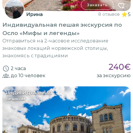
Заказать
Ирина
8 отзывов
5
Индивидуальная пешая экскурсия по
Осло «Мифы и легенды»
Отправиться на 2-часовое исследование
знаковых локаций норвежской столицы,
знакомясь с традициями
240
€
2 часа
до 10
человек
за экскурсию
ИНДИВИДУАЛЬНАЯ
пешком