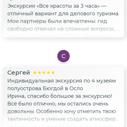
Экскурсия «Все красоты за 3 часа» —
отличный вариант для делового туризма.
Мои партнёры были впечатлены: гид
свободно отвечал на сложные вопросы, а
техника не подвела. Осло действительно
«Зелёная столица» Европы, и за три часа
мы успели увидеть все главные
С
достопримечательности. Обязательно
прогулялись по впечатляющей главной
Сергей
улице, ярким районам Акер-Брюгге и
Индивидуальная экскурсия по 4 музеям
Тьювхолмен, поднялись на крышу
полуострова Бюгдой в Осло
здания Оперы, заглянули в Домский
Ирина, спасибо большое за экскурсию!
собор, посетили Ратушу и многое другое.
Всё было отлично, мы остались очень
Спасибо, что помогли произвести
довольны. Особенно хочу отметить твою
впечатление!
тактичность и умение создать атмосферу
уединения даже в группе. Нам удалось