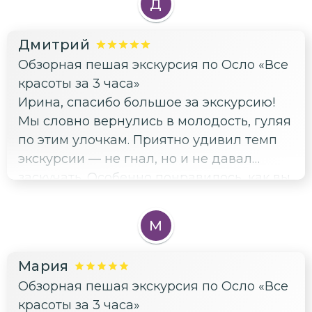
Д
наслаждались моментом. Было так уютно
увидеть его достопримечательности. Я
идти рядом с ним, держась за руки, и
обязательно буду рекомендовать эту
Дмитрий
слушать рассказ о прошлом и настоящем
экскурсию другим путешественникам.
Обзорная пешая экскурсия по Осло «Все
этого чудесного города. Я очень
красоты за 3 часа»
довольна, что выбрала именно эту
Ирина, спасибо большое за экскурсию!
экскурсию для нашего свидания.
Мы словно вернулись в молодость, гуляя
по этим улочкам. Приятно удивил темп
экскурсии — не гнал, но и не давал
заскучать. Особенно понравилось, как вы
учитывали наш возраст и комфорт,
давали возможность присесть и
М
отдохнуть. Осло — город с невероятной
историей и архитектурой, и благодаря
Мария
вам мы смогли насладиться каждой
Обзорная пешая экскурсия по Осло «Все
минутой этой прогулки. Обязательно
красоты за 3 часа»
порекомендуем вашу экскурсию