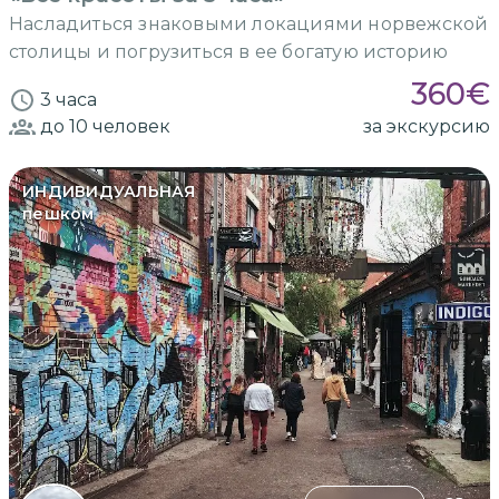
Насладиться знаковыми локациями норвежской
столицы и погрузиться в ее богатую историю
360
€
3 часа
до 10
человек
за экскурсию
ИНДИВИДУАЛЬНАЯ
пешком