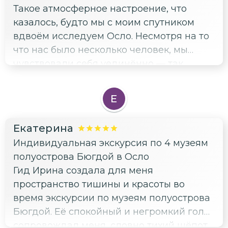
Такое атмосферное настроение, что
друзьям!
казалось, будто мы с моим спутником
вдвоём исследуем Осло. Несмотря на то
что нас было несколько человек, мы
чувствовали себя уединённо — так
мастерски гид направляла наше
внимание на исторические детали и
Е
красивые виды. Экскурсия была
идеальной возможностью не только
Екатерина
узнать что-то новое, но и насладиться
Индивидуальная экскурсия по 4 музеям
прогулкой по живописным местам.
полуострова Бюгдой в Осло
Особенно запомнились уютные скамейки
Гид Ирина создала для меня
с видом на город и возможность
пространство тишины и красоты во
прогуливаться рука об руку. Осло с его
время экскурсии по музеям полуострова
роскошными парками и
Бюгдой. Её спокойный и негромкий голос
величественными зданиями
сопровождал меня, словно тихий шёпот