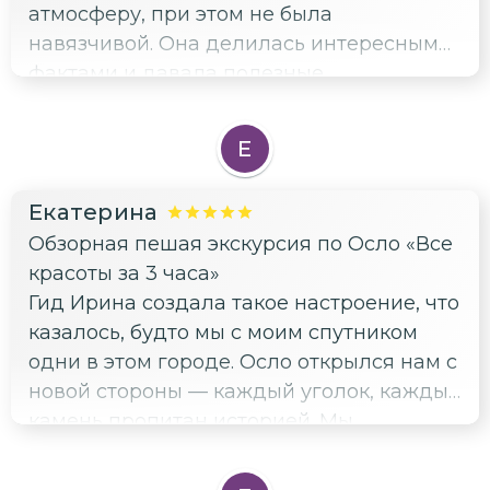
атмосферу, при этом не была
навязчивой. Она делилась интересными
фактами и давала полезные
рекомендации, но при этом уважала
личное пространство. Мне понравилось,
Е
что в группе было не больше десяти
человек — это позволило всем
Екатерина
чувствовать себя комфортно и свободно
Обзорная пешая экскурсия по Осло «Все
задавать вопросы. Я была одна, но
красоты за 3 часа»
совершенно не ощущала себя неловко.
Гид Ирина создала такое настроение, что
Наоборот, было приятно познакомиться с
казалось, будто мы с моим спутником
другими участниками и обменяться
одни в этом городе. Осло открылся нам с
впечатлениями. Осло действительно
новой стороны — каждый уголок, каждый
красивый город с уникальной
камень пропитан историей. Мы
архитектурой и богатой историей.
прогуливались по живописным улицам,
Экскурсия с Ириной помогла мне глубже
любовались архитектурой и
погрузиться в атмосферу города и