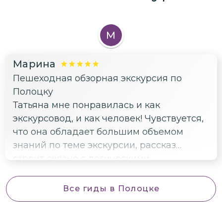
М
Марина
Пешеходная обзорная экскурсия по
Полоцку
Татьяна мне понравилась и как
экскурсовод, и как человек! Чувствуется,
что она обладает большим объемом
знаний по теме экскурсии, рассказ
строит связно с логическими
переходами от объекта к объекту,
«оживляет» свой рассказ интересными
Все гиды
в Полоцке
фактами из жизни Полоцка. Мне было
ОЧЕНЬ интересно! Я сама являюсь