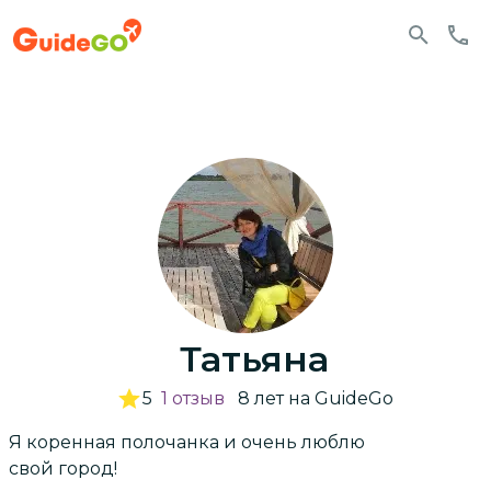
Татьяна
5
1
отзыв
8
лет
на GuideGo
Я коренная полочанка и очень люблю
свой город!