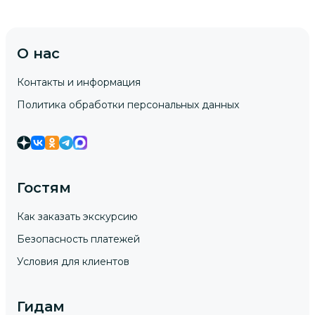
экскурсоводом, и у меня выработался
определенный вкус на хорошие
экскурсии! Татьяна - доброжелательный,
О нас
жизнелюбивый, здравомыслящий
человек, с ней было очень приятно в
Контакты и информация
компании! Всем советую обзорную
Политика обработки персональных данных
экскурсию по Полоцку с экскурсоводом
Татьяной!
Гостям
Как заказать экскурсию
Безопасность платежей
Условия для клиентов
Гидам