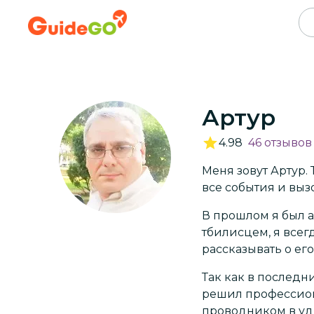
Артур
4.98
46
отзывов
Меня зовут Артур.
все события и вы
В прошлом я был а
тбилисцем, я всег
рассказывать о е
Так как в последни
решил профессион
проводником в уд