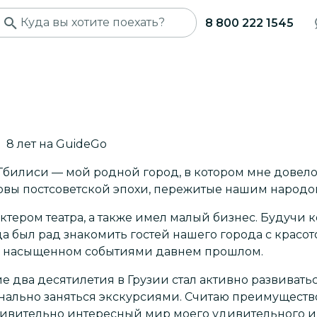
8 800 222 1545
8
лет
на GuideGo
 Тбилиси — мой родной город, в котором мне довел
зовы постсоветской эпохи, пережитые нашим народо
ктером театра, а также имел малый бизнес. Будучи
да был рад знакомить гостей нашего города с красо
го насыщенном событиями давнем прошлом.
е два десятилетия в Грузии стал активно развиватьс
ально заняться экскурсиями. Считаю преимуществ
ивительно интересный мир моего удивительного и