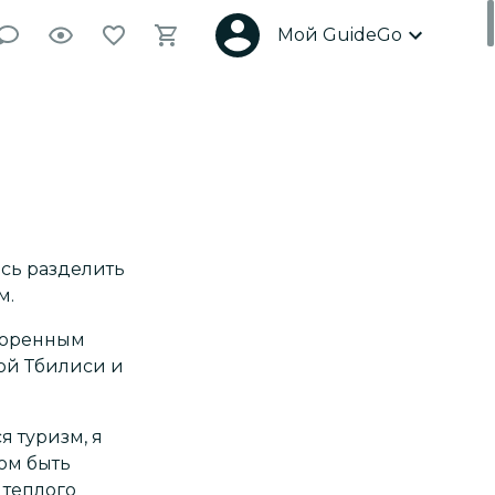
Мой GuideGo
ось разделить
м.
 коренным
той Тбилиси и
я туризм, я
ом быть
 теплого