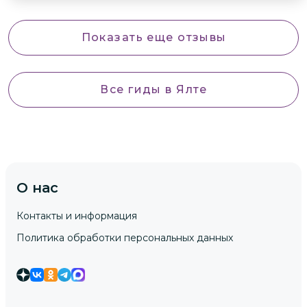
Путь был не слишком сложный, а вид с
вершины Биюк-Исара просто
Показать еще отзывы
невероятный! Гид очень внимателен и
заботливый. Рекомендую эту экскурсию
всем любителям природы и истории!
Все гиды
в Ялте
О нас
Контакты и информация
Политика обработки персональных данных