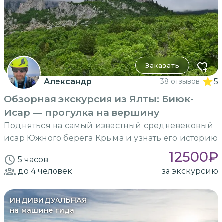
Заказать
Александр
38 отзывов
5
Обзорная экскурсия из Ялты: Биюк-
Исар — прогулка на вершину
Подняться на самый известный средневековый
исар Южного берега Крыма и узнать его историю
12500
₽
5 часов
до 4
человек
за экскурсию
ИНДИВИДУАЛЬНАЯ
на машине гида