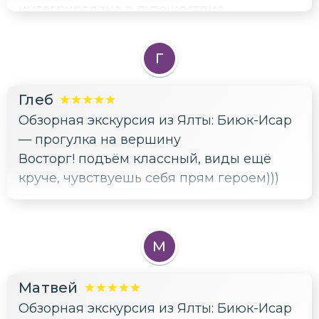
интегрирована в путешествие.
Александр демонстрирует
компетентность и в истории, и в технике
Г
горного туризма.
Глеб
Обзорная экскурсия из Ялты: Биюк-Исар
— прогулка на вершину
Восторг! подъём классный, виды ещё
круче, чувствуешь себя прям героем)))
М
Матвей
Обзорная экскурсия из Ялты: Биюк-Исар