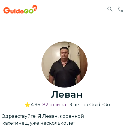
Леван
4.96
82
отзыва
9
лет
на GuideGo
Здравствуйте! Я Леван, коренной
кахетинец, уже несколько лет