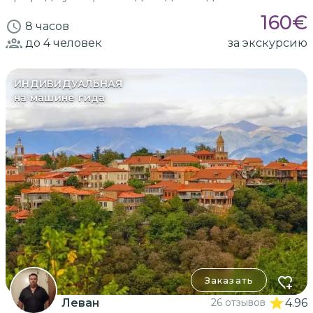
160
€
8 часов
до 4
человек
за экскурсию
ИНДИВИДУАЛЬНАЯ
на машине гида
Заказать
Леван
26 отзывов
4.96