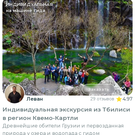
ИНДИВИДУАЛЬНАЯ
на машине гида
Заказать
Леван
29 отзывов
4.97
Индивидуальная экскурсия из Тбилиси
в регион Квемо-Картли
Древнейшие обители Грузии и первозданная
природа у озера и водопада с гидом