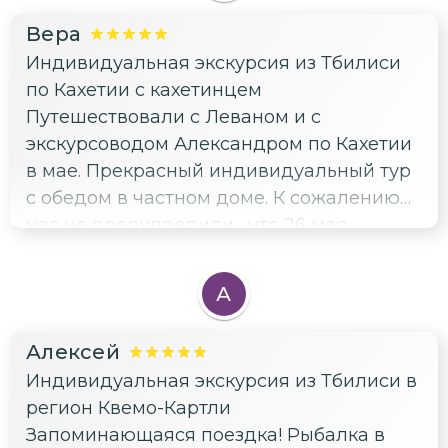
Вера
Индивидуальная экскурсия из Тбилиси
по Кахетии с кахетинцем
Путешествовали с Леваном и с
экскурсоводом Александром по Кахетии
в мае. Прекрасный индивидуальный тур
с обедом в частном доме. К сожалению
нас не предупредили , что 26 мая
национальный праздник Грузии и
проблема с транспортом в центре и
А
выходные в музеях , но нам повезло, что
усадьба Чавчавадзе открыта. По нашей
Алексей
просьбе Леван заменил нам дегустацию
Индивидуальная экскурсия из Тбилиси в
на поездку к памятнику архитектуры. За
регион Квемо-Картли
это огромное спасибо. Александр
Запоминающаяся поездка! Рыбалка в
терпеливо ждал нас когда мы гуляли по