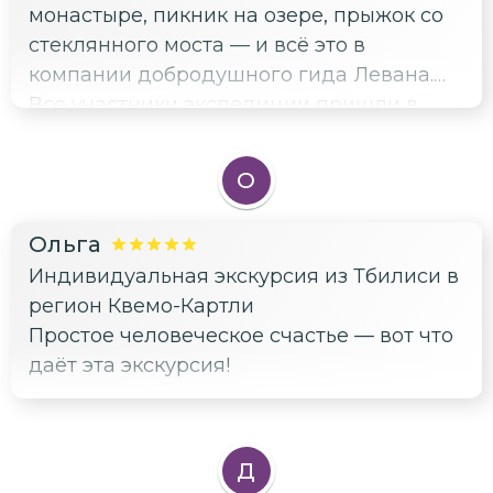
монастыре, пикник на озере, прыжок со
Телави и Сигнахи , много рассказал нам
стеклянного моста — и всё это в
о бытовой жизни в Кахетии. Конечно
компании добродушного гида Левана.
жаль , что мы не продегустировали вина,
Все участники экспедиции пришли в
но в первой половине дня для нас
восторг, считаем необходимым
пенсионеров это тяжеловато :)
рекомендовать подобное развлечение
Прекрасная гостеприимная хозяйка
О
друзьям и родственникам.
частного дома угостила нас вкусным
грузинским обедом с домашним вином. В
Ольга
целом мы провели прекрасный день на
Индивидуальная экскурсия из Тбилиси в
экскурсии от Левана. И даже с цветами
регион Квемо-Картли
нам преподнесенными. Спасибо!
Простое человеческое счастье — вот что
даёт эта экскурсия!
Д