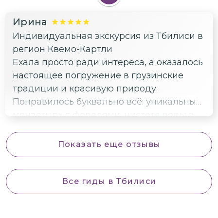
Ирина
Индивидуальная экскурсия из Тбилиси в
регион Квемо-Картли
Ехала просто ради интереса, а оказалось
настоящее погружение в грузинские
традиции и красивую природу.
Понравилось буквально всё: уникальный
монастырь с форелями, чистота воды в
озере Паравани, а главное — тот самый
волшебный стеклянный мост в каньоне
Показать еще отзывы
Дашбаши. Буду вспоминать эту
экскурсию долго-долго!
Все гиды
в Тбилиси