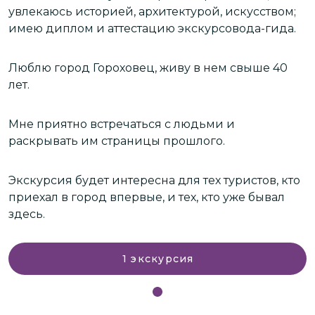
увлекаюсь историей, архитектурой, искусством;
у
имею диплом и аттестацию экскурсовода-гида.
и
Люблю город Гороховец, живу в нем свыше 40
Л
лет.
л
Мне приятно встречаться с людьми и
М
раскрывать им страницы прошлого.
р
о
Экскурсия будет интересна для тех туристов, кто
Э
приехал в город впервые, и тех, кто уже бывал
п
здесь.
з
1
экскурсия