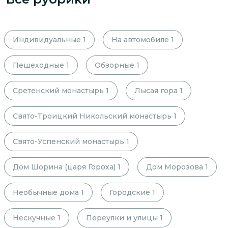
Индивидуальные
1
На автомобиле
1
Пешеходные
1
Обзорные
1
Сретенский монастырь
1
Лысая гора
1
Свято-Троицкий Никольский монастырь
1
Свято-Успенский монастырь
1
Дом Шорина (царя Гороха)
1
Дом Морозова
1
Необычные дома
1
Городские
1
Нескучные
1
Переулки и улицы
1