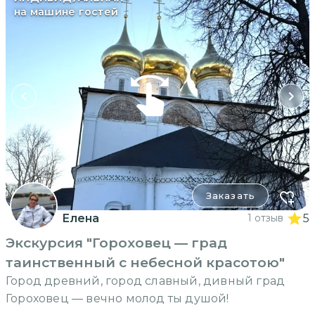
на машине гостей
Заказать
Елена
1 отзыв
5
Экскурсия "Гороховец — град
таинственный с небесной красотою"
Город древний, город славный, дивный град
Гороховец — вечно молод ты душой!