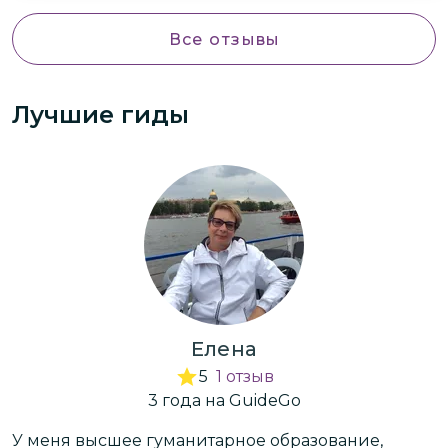
Все отзывы
Лучшие гиды
Елена
5
1
отзыв
3
года
на GuideGo
У меня высшее гуманитарное образование,
У