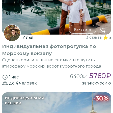
Заказать
Илья
3 отзыва
5
Индивидуальная фотопрогулка по
Морскому вокзалу
Сделать оригинальные снимки и ощутить
атмосферу морских ворот курортного города
5760
₽
6400
₽
1 час
до 4
человек
за экскурсию
-
30
%
ИНДИВИДУАЛЬНАЯ
пешком