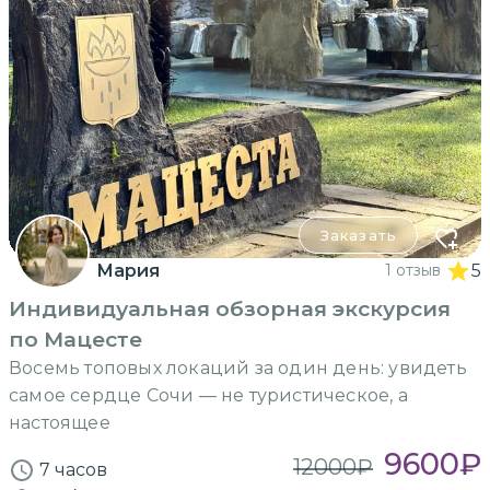
Заказать
Мария
1 отзыв
5
Индивидуальная обзорная экскурсия
по Мацесте
Восемь топовых локаций за один день: увидеть
самое сердце Сочи — не туристическое, а
настоящее
9600
₽
12000
₽
7 часов