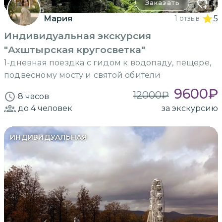
Заказать
Мария
1 отзыв
5
Индивидуальная экскурсия
"Ахштырская кругосветка"
1-дневная поездка с гидом к водопаду, пещере,
подвесному мосту и святой обители
9600
₽
12000
₽
8 часов
до 4
человек
за экскурсию
ИНДИВИДУАЛЬНАЯ