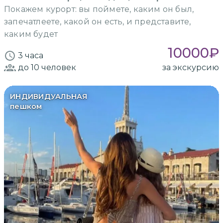
Покажем курорт: вы поймете, каким он был,
запечатлеете, какой он есть, и представите,
каким будет
10000
₽
3 часа
до 10
человек
за экскурсию
ИНДИВИДУАЛЬНАЯ
пешком