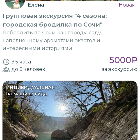
Елена
Новая
Групповая экскурсия "4 сезона:
городская бродилка по Сочи"
Побродить по Сочи как городу-саду,
наполненному ароматами экзотов и
интересными историями
5000
₽
3.5 часа
до 6
человек
за экскурсию
ИНДИВИДУАЛЬНАЯ
на машине гида