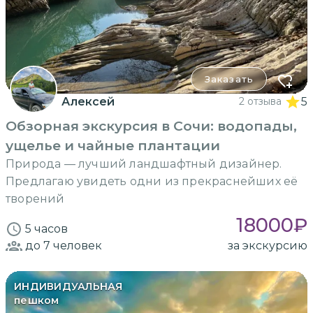
Заказать
Алексей
2 отзыва
5
Обзорная экскурсия в Сочи: водопады,
ущелье и чайные плантации
Природа — лучший ландшафтный дизайнер.
Предлагаю увидеть одни из прекраснейших её
творений
18000
₽
5 часов
до 7
человек
за экскурсию
ИНДИВИДУАЛЬНАЯ
пешком