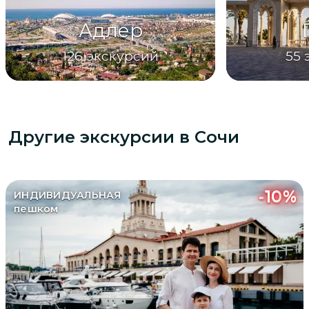
Адлер
126
экскурсий
55
Другие экскурсии
в Сочи
-
10
%
ИНДИВИДУАЛЬНАЯ
пешком