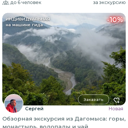
до 6
человек
за экскурсию
-
10
%
ИНДИВИДУАЛЬНАЯ
на машине гида
Заказать
Сергей
Новая
Обзорная экскурсия из Дагомыса: горы,
монастырь, водопады и чай