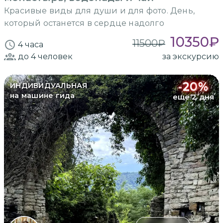
Красивые виды для души и для фото. День,
который останется в сердце надолго
10350
₽
11500
₽
4 часа
до 4
человек
за экскурсию
-
20
%
ИНДИВИДУАЛЬНАЯ
на машине гида
еще 2 дня