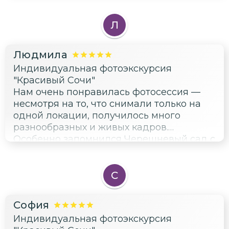
Л
Людмила
Индивидуальная фотоэкскурсия
"Красивый Сочи"
Нам очень понравилась фотосессия —
несмотря на то, что снимали только на
одной локации, получилось много
разнообразных и живых кадров.
Особенно запомнился Черешневый сад с
ананасовыми пальмами и видами на
морской вокзал, где атмосфера была
невероятно расслабляющая и уютная.
С
Путь к точкам съемок был как небольшой
тур по Сочи, мы увидели много красивых
София
уголков, о которых раньше даже не
Индивидуальная фотоэкскурсия
слышали.