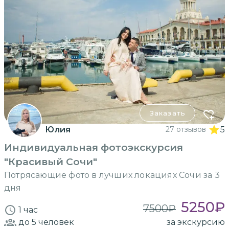
Заказать
Юлия
27 отзывов
5
Индивидуальная фотоэкскурсия
"Красивый Сочи"
Потрясающие фото в лучших локациях Сочи за 3
дня
5250
₽
7500
₽
1 час
до 5
человек
за экскурсию