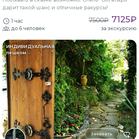
дарит такой шанс и отличные ракурсы!
7125
₽
7500
₽
1 час
до 6
человек
за экскурсию
ИНДИВИДУАЛЬНАЯ
пешком
Заказать