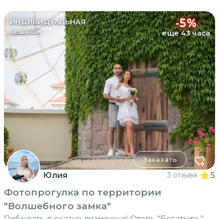
-
5
%
ИНДИВИДУАЛЬНАЯ
пешком
еще 43 часа
Заказать
Юлия
3 отзыва
5
Фотопрогулка по территории
"Волшебного замка"
Побывать в сказке возможно! Отель "Богатырь"