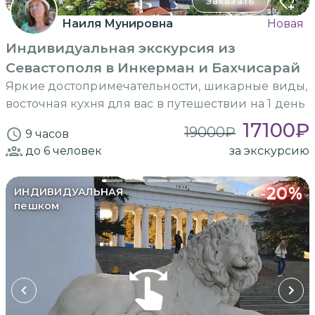
Заказать
Наиля Мунировна
Новая
Индивидуальная экскурсия из
Севастополя в Инкерман и Бахчисарай
Яркие достопримечательности, шикарные виды,
восточная кухня для вас в путешествии на 1 день
17100
₽
19000
₽
9 часов
до 6
человек
за экскурсию
-
20
%
ИНДИВИДУАЛЬНАЯ
пешком