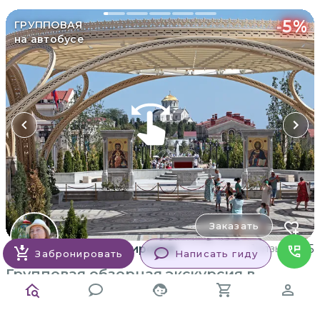
-
5
%
ГРУППОВАЯ
на автобусе
Заказать
Наиля Мунировна
1 отзыв
5
Забронировать
Написать гиду
Групповая обзорная экскурсия в
Херсонес: от греков до Византии
Эта программа покажет вам Херсонес в его самых