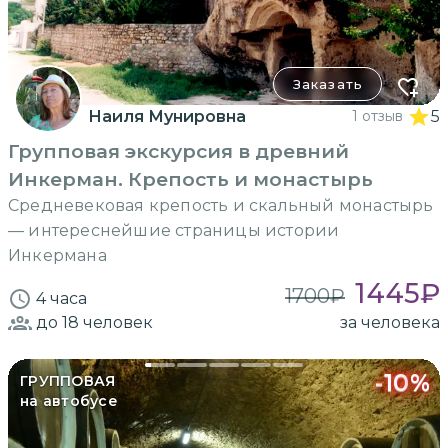
Заказать
Наиля Мунировна
1 отзыв
5
Групповая экскурсия в древний
Инкерман. Крепость и монастырь
Средневековая крепость и скальный монастырь
— интереснейшие страницы истории
Инкермана
1445
₽
1700
₽
4 часа
до 18
человек
за человека
-
10
%
ГРУППОВАЯ
на автобусе