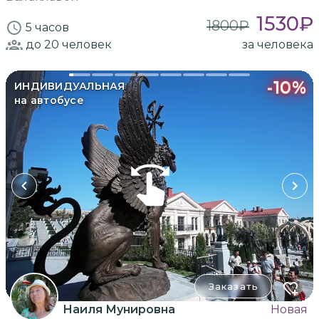
1530
₽
1800
₽
5 часов
до 20
человек
за человека
-
10
%
ИНДИВИДУАЛЬНАЯ
на автобусе
Заказать
Наиля Мунировна
Новая