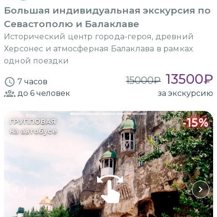
Большая индивидуальная экскурсия по
Севастополю и Балаклаве
Исторический центр города-героя, древний
Херсонес и атмосферная Балаклава в рамках
одной поездки
13500
₽
15000
₽
7 часов
до 6
человек
за экскурсию
-
15
%
ГРУППОВАЯ
на автобусе