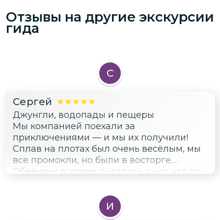
Отзывы на другие экскурсии
гида
С
Сергей
Джунгли, водопады и пещеры
Мы компанией поехали за
приключениями — и мы их получили!
Сплав на плотах был очень весёлым, мы
все промокли, но были в восторге.
Обезьяны в храме пытались у нас что-то
стащить, было забавно. В целом —
отличный активный день с друзьями,
много смеха и классных воспоминаний
И