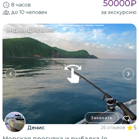
50000
₽
8 часов
до 10
человек
за экскурсию
ИНДИВИДУАЛЬНАЯ
Заказать
Денис
26 отзывов
5
Морская прогулка и рыбалка (о.