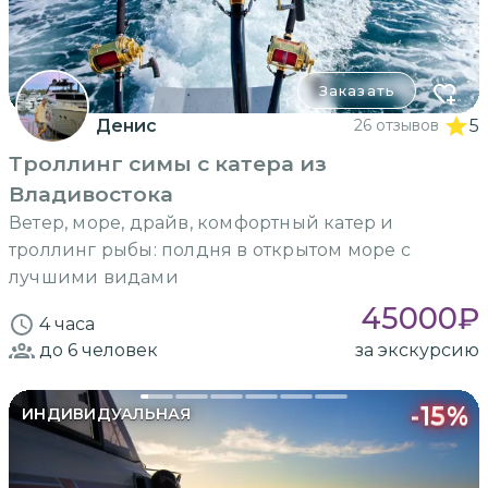
Заказать
Денис
26 отзывов
5
Троллинг симы с катера из
Владивостока
Ветер, море, драйв, комфортный катер и
троллинг рыбы: полдня в открытом море с
лучшими видами
45000
₽
4 часа
до 6
человек
за экскурсию
-
15
%
ИНДИВИДУАЛЬНАЯ