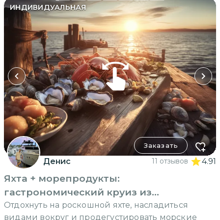
ИНДИВИДУАЛЬНАЯ
Заказать
Денис
11 отзывов
4.91
Яхта + морепродукты:
гастрономический круиз из
Владивостока
Отдохнуть на роскошной яхте, насладиться
видами вокруг и продегустировать морские