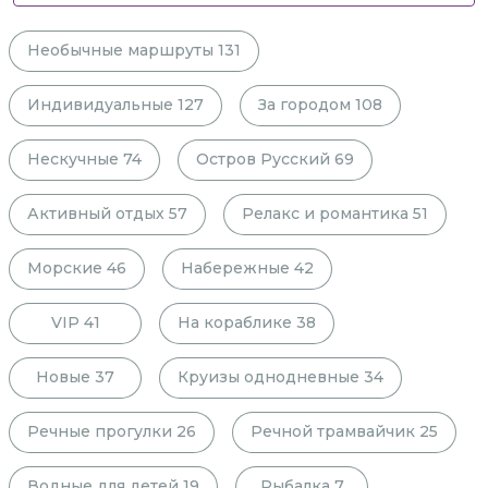
Необычные маршруты
131
Индивидуальные
127
За городом
108
Нескучные
74
Остров Русский
69
Активный отдых
57
Релакс и романтика
51
Морские
46
Набережные
42
VIP
41
На кораблике
38
Новые
37
Круизы однодневные
34
Речные прогулки
26
Речной трамвайчик
25
Водные для детей
19
Рыбалка
7