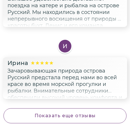
поездка на катере и рыбалка на острове
Русский. Мы находились в состоянии
непрерывного восхищения от природы и
красоты бухт. Денис и его команда
справились с задачей на отлично,
предлагая увлекательные маршруты и
комфортные условия.
И
Ирина
Зачаровывающая природа острова
Русский предстала перед нами во всей
красе во время морской прогулки и
рыбалки. Внимательные сотрудники
обеспечили высокий уровень комфорта и
качественной организации мероприятия.
Показать еще отзывы