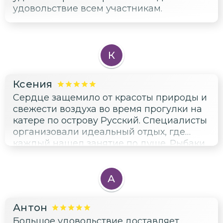
удовольствие всем участникам.
К
Ксения
Сердце защемило от красоты природы и
свежести воздуха во время прогулки на
катере по острову Русский. Специалисты
организовали идеальный отдых, где
каждый нашел занятие по душе. Рыбаки
занимались своим ремеслом, остальные
наслаждались видом и теплом
солнечных лучей.
А
Антон
Большое удовольствие доставляет