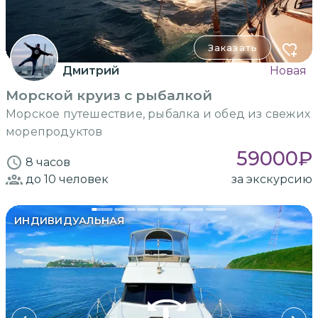
Заказать
Дмитрий
Новая
Морской круиз с рыбалкой
Морское путешествие, рыбалка и обед из свежих
морепродуктов
59000
₽
8 часов
до 10
человек
за экскурсию
ИНДИВИДУАЛЬНАЯ