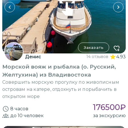
Заказать
Денис
14 отзывов
4.93
Морской вояж и рыбалка (о. Русский,
Желтухина) из Владивостока
Совершить морскую прогулку по живописным
островам на катере, отдохнуть и порыбачить в
открытом море
176500
₽
8 часов
до 10
человек
за экскурсию