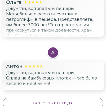
Ольга
Джунгли, водопады и пещеры
Меня больше всего впечатлили
петроглифы в пещере. Представляете,
им более 3000 лет! Это просто магия —
прикоснуться к такой древности. Храм
Ват Суван Куха с его сталактитами и
летучими мышами тоже очень впечатлил
своей атмосферой. Экскурсия
познавательная и очень интересная.
А
Антон
Джунгли, водопады и пещеры
Сплав на бамбуковых плотах — это было
весело и необычно!
ВСЕ ОТЗЫВЫ ГИДА