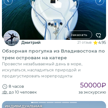
Заказать
Дмитрий
21 отзыв
4.95
Обзорная прогулка из Владивостока по
трем островам на катере
Провести незабываемый день в море,
искупаться, насладиться природой и
продегустировать морепродукты
50000
₽
8 часов
до 10
человек
за экскурсию
ИНДИВИДУАЛЬНАЯ