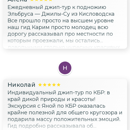
интересные рассказы и прекрасную
Ежедневный джип-тур к подножию
поездку! Всем рекомендую!
Эльбруса — Джилы-Су из Кисловодска
Все прошло просто на высшем уровне
наш гид Карим просто молодец всю
дорогу рассказывал про местности по
которым проезжали, мы остались
довольными столько чудесных красивых
мест,просто не реально красивые, горы
которые до сих пор манят.
Н
Николай
Индивидуальный джип-тур по КБР: в
край дикой природы и красоты!
Экскурсия с Яной по КБР оказалась
крайне полезной для общего кругозора и
подарила массу положительных эмоций.
Гид подробно рассказывала об