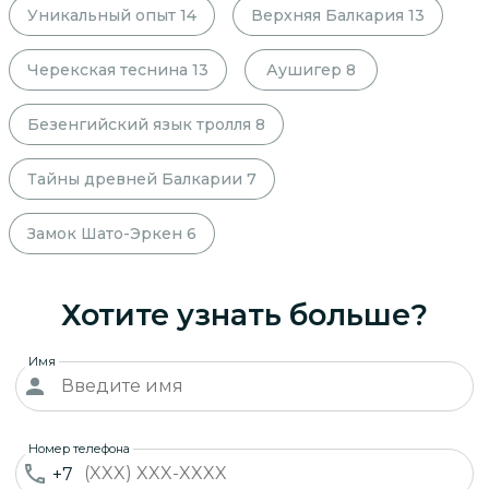
Уникальный опыт
14
Верхняя Балкария
13
Черекская теснина
13
Аушигер
8
Безенгийский язык тролля
8
Тайны древней Балкарии
7
Замок Шато-Эркен
6
Хотите узнать больше?
Имя
Номер телефона
+7