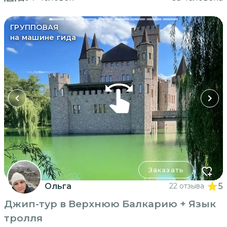
ГРУППОВАЯ
на машине гида
Заказать
Ольга
22 отзыва
5
Джип-тур в Верхнюю Балкарию + Язык
тролля