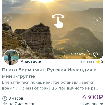
Заказать
Анастасия
4 отзыва
5
Плато Бермамыт: Русская Исландия в
мини-группе
Впечатлиться локацией, где останавливается
время и исчезают границы привычного мира...
4300
₽
8 часов
до 7
человек
за человека