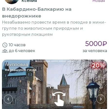
Ксения
Новая
В Кабардино-Балкарию на
внедорожнике
Незабываемо провести время в поездке в мини-
группе по живописным природным и
рукотворным локациям
5000
₽
10 часов
до 6
человек
за человека
-
20
%
ГРУППОВАЯ
на машине гида