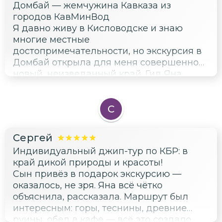
Домбай — жемчужина Кавказа из
погода, было довольно ветрено, и я не
получить качественный контент для
городов КавМинВод
совсем был к этому готов. Но это,
размышлений и саморазвития.
Я давно живу в Кисловодске и знаю
конечно, мелочи, которые не могут
многие местные
испортить общее впечатление от такой
достопримечательности, но экскурсия в
замечательной поездки. В целом, я очень
Домбай открыла для меня совершенно
доволен и с уверенностью могу
новый, неизведанный край. Гид Яна
рекомендовать эту экскурсию всем, кто
проявила себя как настоящий
хочет увидеть красоту Кавказа и
профессионал, благодаря её
получить массу положительных эмоций.
интересному рассказу и умению
С
заинтересовать слушателей, я увидела
привычные вещи под другим углом.
Сергей
Особенно меня впечатлил Шоанинский
Индивидуальный джип-тур по КБР: в
храм — его расположение на скале
край дикой природы и красоты!
среди величественных горных пейзажей
Сын привёз в подарок экскурсию —
действительно впечатляет. Яна
оказалось, не зря. Яна всё чётко
рассказала много интересных фактов о
объяснила, рассказала. Маршрут был
храме и его истории, что добавило ещё
интересным: горы, теснины, древние
больше красок этому месту. Также хочу
руины, обед в кафе — всё это создало
отметить организацию экскурсии — всё