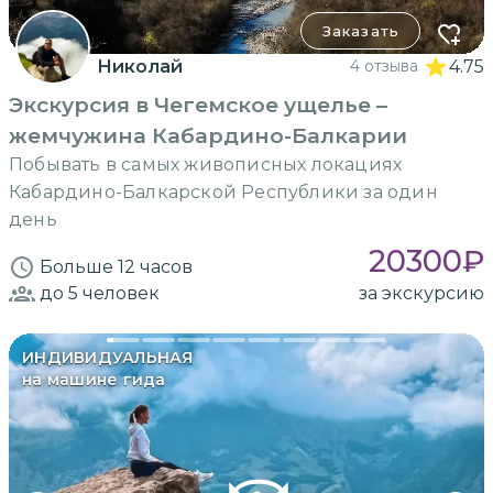
Заказать
Николай
4 отзыва
4.75
Экскурсия в Чегемское ущелье –
жемчужина Кабардино-Балкарии
Побывать в самых живописных локациях
Кабардино-Балкарской Республики за один
день
20300
₽
Больше 12 часов
до 5
человек
за экскурсию
ИНДИВИДУАЛЬНАЯ
на машине гида