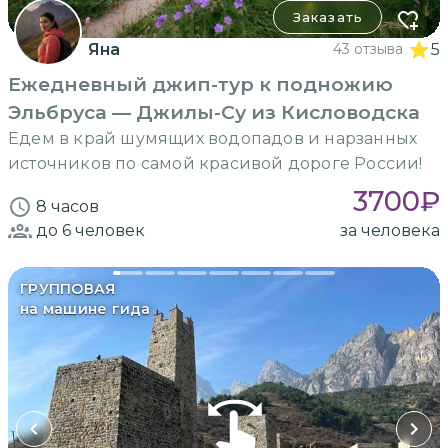
Заказать
Яна
43 отзыва
5
Ежедневный джип-тур к подножию
Эльбруса — Джилы-Су из Кисловодска
Едем в край шумящих водопадов и нарзанных
источников по самой красивой дороге России!
3700
₽
8 часов
до 6
человек
за человека
ГРУППОВАЯ
на машине гида