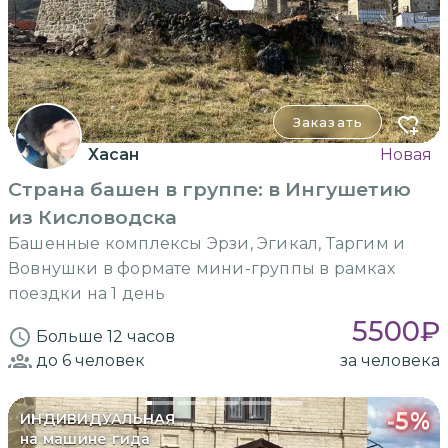
Заказать
Хасан
Новая
Страна башен в группе: в Ингушетию
из Кисловодска
Башенные комплексы Эрзи, Эгикал, Таргим и
Вовнушки в формате мини-группы в рамках
поездки на 1 день
5500
₽
Больше 12 часов
до 6
человек
за человека
-
5
%
ИНДИВИДУАЛЬНАЯ
на машине гида