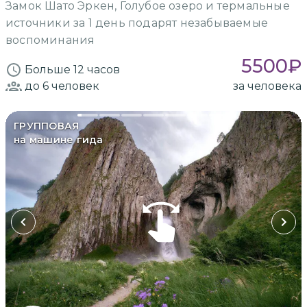
Замок Шато Эркен, Голубое озеро и термальные
источники за 1 день подарят незабываемые
воспоминания
5500
₽
Больше 12 часов
до 6
человек
за человека
ГРУППОВАЯ
на машине гида