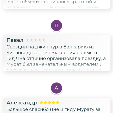
всё, чтобы мы прониклись красотой и
величием природы Кавказа. Особенно
впечатлил «Язык тролля» — виды оттуда
просто завораживают. На какое-то время
я забыл о работе и телефоне, полностью
П
погрузился в атмосферу приключения.
Это был своего рода «сеанс перезагрузки
Павел
мозга». Спасибо большое за живые
Съездил на джип-тур в Балкарию из
эмоции и незабываемые впечатления!
Кисловодска — впечатления на высоте!
Обязательно буду рекомендовать эту
Гид Яна отлично организовала поездку, а
экскурсию своим знакомым.
Мурат был замечательным водителем и
рассказчиком. Маршрут действительно
захватывающий: «Язык Тролля»,
Черекская теснина, озеро Церик-Кёль —
всё это оставило незабываемые
А
впечатления. Особенно понравилась
Верхняя Балкария с её аутентичной
Александр
атмосферой. Дорога была интересной
Большое спасибо Яне и гиду Мурату за
благодаря рассказам гида о жизни