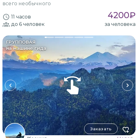
всего необычного
4200
₽
11 часов
до 6
человек
за человека
ГРУППОВАЯ
на машине гида
Заказать