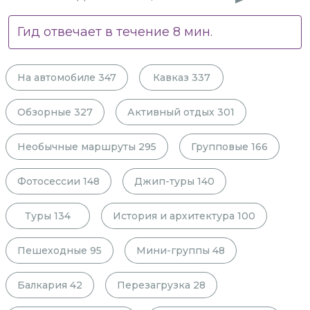
Гид отвечает в течение
8
мин.
На автомобиле
347
Кавказ
337
Обзорные
327
Активный отдых
301
Необычные маршруты
295
Групповые
166
Фотосессии
148
Джип-туры
140
Туры
134
История и архитектура
100
Пешеходные
95
Мини-группы
48
Балкария
42
Перезагрузка
28