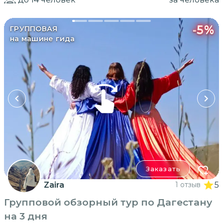
-
5
%
ГРУППОВАЯ
на машине гида
Заказать
Zaira
1 отзыв
5
Групповой обзорный тур по Дагестану
на 3 дня