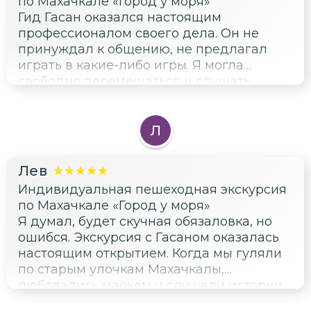
по Махачкале «Город у моря»
Гид Гасан оказался настоящим
профессионалом своего дела. Он не
принуждал к общению, не предлагал
играть в какие-либо игры. Я могла
свободно перемещаться и слушать
рассказ в своём ритме, слегка отставая
от группы. Это было именно то, что
нужно! Особенно порадовала
Л
возможность наслаждаться экскурсией
без лишнего взаимодействия. Спасибо за
Лев
прекрасно организованную прогулку по
Индивидуальная пешеходная экскурсия
Махачкале!
по Махачкале «Город у моря»
Я думал, будет скучная обязаловка, но
ошибся. Экскурсия с Гасаном оказалась
настоящим открытием. Когда мы гуляли
по старым улочкам Махачкалы,
любовались маяком и слушали истории
о Петровской крепости, я забыл о работе