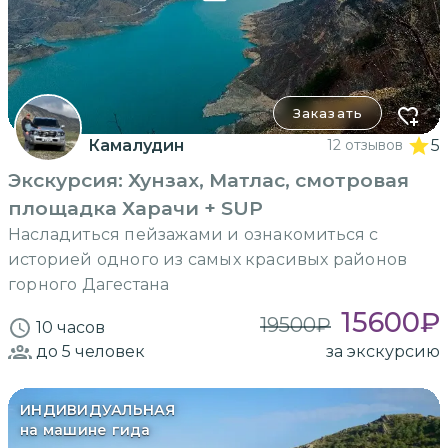
Заказать
Камалудин
12 отзывов
5
Экскурсия: Хунзах, Матлас, смотровая
площадка Харачи + SUP
Насладиться пейзажами и ознакомиться с
историей одного из самых красивых районов
горного Дагестана
15600
₽
19500
₽
10 часов
до 5
человек
за экскурсию
ИНДИВИДУАЛЬНАЯ
на машине гида