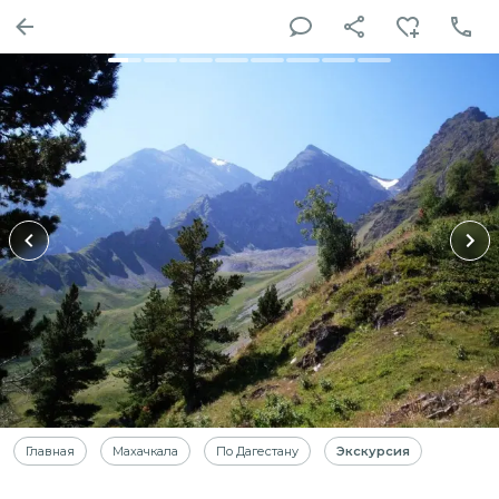
Главная
Махачкала
По Дагестану
Экскурсия