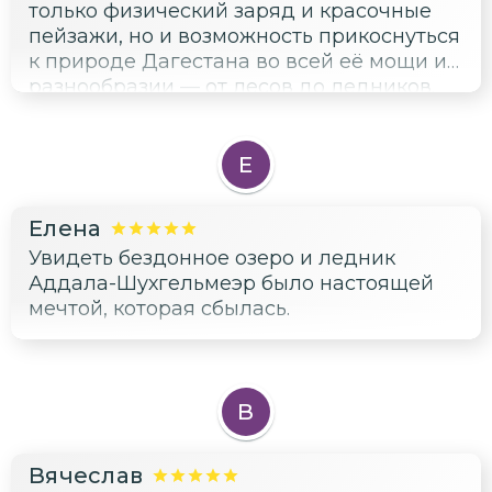
только физический заряд и красочные
пейзажи, но и возможность прикоснуться
к природе Дагестана во всей её мощи и
разнообразии — от лесов до ледников.
Прогулки по горным рекам и альпийским
лугам с гидом сделали путешествие
комфортным и познавательным, а
Е
живописные ночёвки под звёздами —
настоящим праздником души.
Елена
Увидеть бездонное озеро и ледник
Аддала-Шухгельмеэр было настоящей
мечтой, которая сбылась.
В
Вячеслав