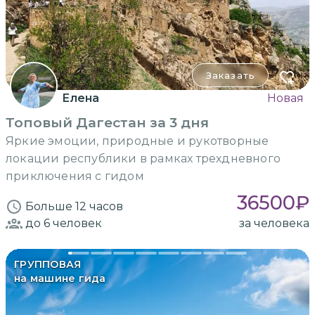
Заказать
Елена
Новая
Топовый Дагестан за 3 дня
Яркие эмоции, природные и рукотворные
локации республики в рамках трехдневного
приключения с гидом
36500
₽
Больше 12 часов
до 6
человек
за человека
ГРУППОВАЯ
на машине гида