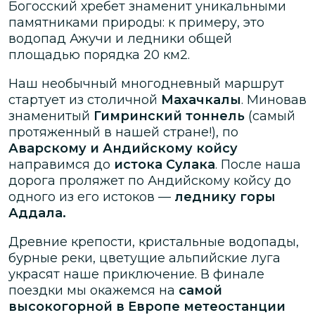
Богосский хребет знаменит уникальными
памятниками природы: к примеру, это
водопад Ажучи и ледники общей
площадью порядка 20 км2.
Наш необычный многодневный маршрут
стартует из столичной
Махачкалы
. Миновав
знаменитый
Гимринский тоннель
(самый
протяженный в нашей стране!), по
Аварскому и Андийскому койсу
направимся до
истока Сулака
. После наша
дорога проляжет по Андийскому койсу до
одного из его истоков —
леднику горы
Аддала.
Древние крепости, кристальные водопады,
бурные реки, цветущие альпийские луга
украсят наше приключение. В финале
поездки мы окажемся на
самой
высокогорной в Европе метеостанции