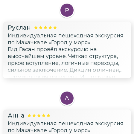
и телефоне. Это был своего рода «сеанс
перезагрузки мозга». Огромное спасибо
Р
Гасану за живые эмоции и впечатления.
Теперь я точно знаю, что Махачкала —
Руслан
это особенное место, которое стоит
Индивидуальная пешеходная экскурсия
посетить.
по Махачкале «Город у моря»
Гид Гасан провёл экскурсию на
высочайшем уровне. Чёткая структура,
яркое вступление, логичные переходы,
сильное заключение. Дикция отличная,
терминология выверена. Использовал
интересные педагогические приёмы, что
сделало экскурсию не только
познавательной, но и увлекательной.
А
Чувствуется профессионализм и
глубокое знание материала. Всем
Анна
рекомендую!
Индивидуальная пешеходная экскурсия
по Махачкале «Город у моря»