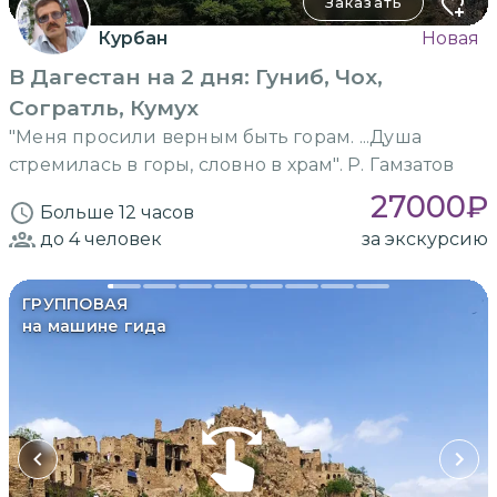
Заказать
Курбан
Новая
В Дагестан на 2 дня: Гуниб, Чох,
Согратль, Кумух
"Меня просили верным быть горам. ...Душа
стремилась в горы, словно в храм". Р. Гамзатов
27000
₽
Больше 12 часов
до 4
человек
за экскурсию
ГРУППОВАЯ
на машине гида