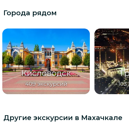
Города рядом
Кисловодск
Г
409
экскурсий
103
Другие экскурсии
в Махачкале