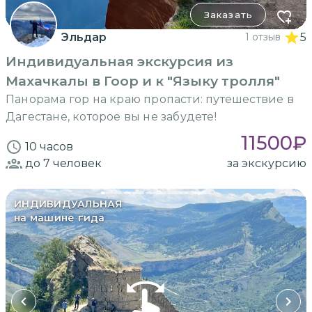
Заказать
Эльдар
1 отзыв
5
Индивидуальная экскурсия из
Махачкалы в Гоор и к "Языку тролля"
Панорама гор на краю пропасти: путешествие в
Дагестане, которое вы не забудете!
11500
₽
10 часов
до 7
человек
за экскурсию
ИНДИВИДУАЛЬНАЯ
на машине гида