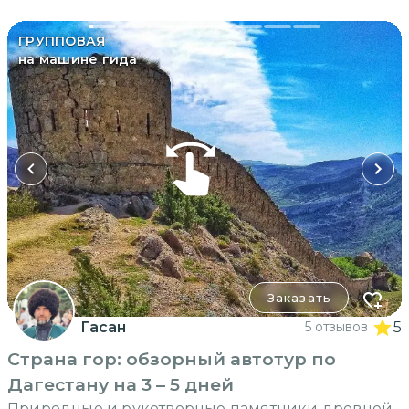
ГРУППОВАЯ
на машине гида
Заказать
Гасан
5 отзывов
5
Страна гор: обзорный автотур по
Дагестану на 3 – 5 дней
Природные и рукотворные памятники древней