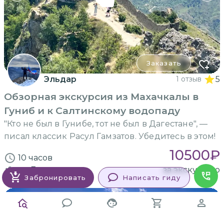
Заказать
Эльдар
1 отзыв
5
Обзорная экскурсия из Махачкалы в
Гуниб и к Салтинскому водопаду
"Кто не был в Гунибе, тот не был в Дагестане", —
писал классик Расул Гамзатов. Убедитесь в этом!
10500
₽
10 часов
до 7
человек
за экскурсию
Забронировать
Написать гиду
ИНДИВИДУАЛЬНАЯ
на машине гида