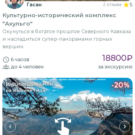
Гасан
2 отзыва
5
Культурно-исторический комплекс
"Ахульго"
Окунуться в богатое прошлое Северного Кавказа
и насладиться супер-панорамами горных
вершин
18800
₽
6 часов
до 4
человек
за экскурсию
-
20
%
ИНДИВИДУАЛЬНАЯ
на машине гида