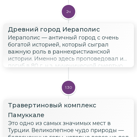
2ч
Древний город Иераполис
Иераполис — античный город с очень
богатой историей, который сыграл
важную роль в раннехристианской
истории. Именно здесь проповедовал и
погиб в 80 г. н.э. мученической смертью
Святой Филипп, один из 12 апостолов. В
рамках экскурсии у вас будет
возможность совершить пешую
1:30
обзорную прогулку по «Священному
городу» Иераполису, увидеть один из
Травертиновый комплекс
красивейших римских амфитеатров и
Памуккале
храм Аполлона.
Это одно из самых значимых мест в
Турции. Великолепное чудо природы —