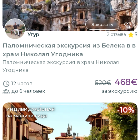
Заказать
Угур
2 отзыва
5
Паломническая экскурсия из Белека в в
храм Николая Угодника
Паломническая экскурсия в храм Николая
Угодника
468
€
520
€
12 часов
до 6
человек
за экскурсию
-
10
%
ИНДИВИДУАЛЬНАЯ
на машине гида