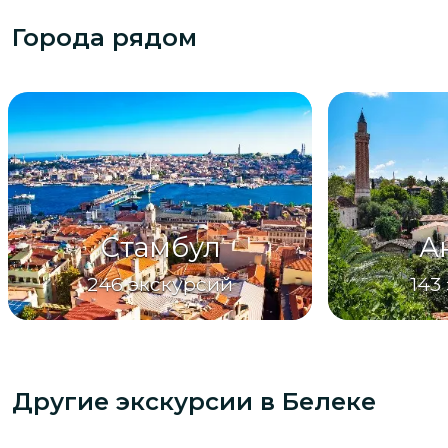
Города рядом
Стамбул
А
246
экскурсий
143
Другие экскурсии
в Белеке