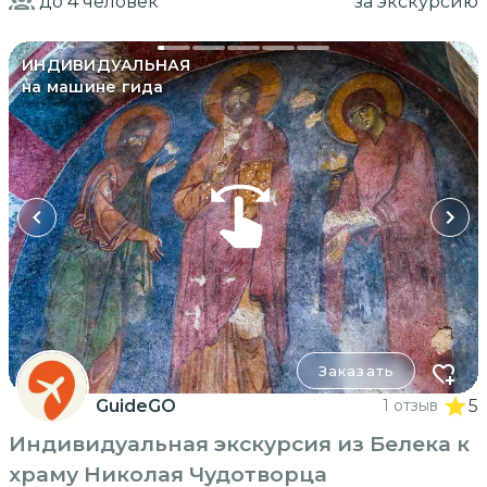
до 4
человек
за экскурсию
ИНДИВИДУАЛЬНАЯ
на машине гида
Заказать
GuideGO
1 отзыв
5
Индивидуальная экскурсия из Белека к
храму Николая Чудотворца