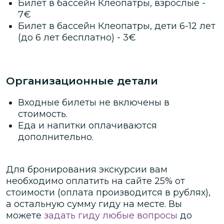
Билет в бассейн Клеопатры, взрослые
-
какой причине вы получите
7
€
незабываемые ощущения, купаясь в нём.
Билет в бассейн Клеопатры, дети 6-12 лет
(до 6 лет бесплатно)
-
3
€
Организационные детали
Входные билеты не включены в
стоимость.
Еда и напитки оплачиваются
дополнительно.
Для бронирования экскурсии вам
необходимо оплатить на сайте
25
% от
стоимости
(оплата производится в рублях)
,
а остальную сумму гиду на месте.
Вы
можете
задать гиду любые вопросы
до