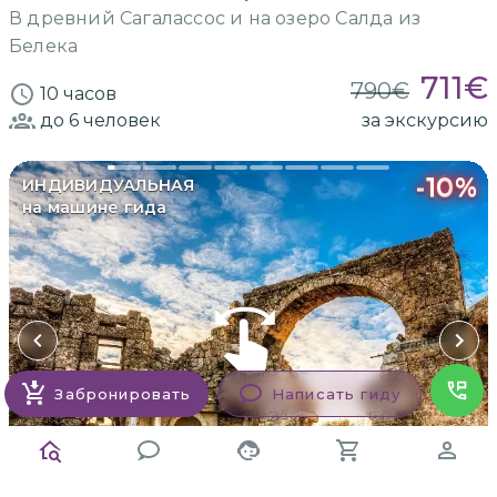
В древний Сагалассос и на озеро Салда из
Белека
711
€
790
€
10 часов
до 6
человек
за экскурсию
-
10
%
ИНДИВИДУАЛЬНАЯ
на машине гида
Забронировать
Написать гиду
Заказать