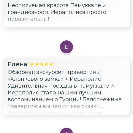
Неописуемая красота Памуккале и
грандиозность Иераполиса просто
поразительны!
Е
Елена
Обзорная экскурсия: травертины
«Хлопкового замка» + Иераполис
Удивительная поездка в Памуккале и
Иераполис стала нашим лучшим
воспоминанием о Турции! Белоснежные
травертины выглядят как сказки
Андерсена, а само купание дарит
ощущение чистоты и молодости.
Раскрыть загадки древней цивилизации