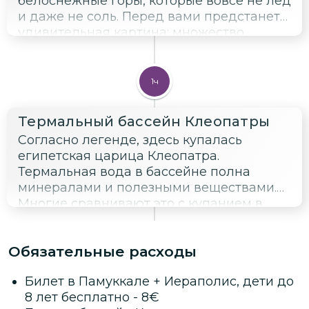
белоснежные горы, которые вовсе не лед
и даже не соль. Перед вами предстанет
удивительная картина: множество
термальных ручьев текут по красивому
белому плато, создавая в меловой
породе сталактиты и естественные
1ч
бассейны.
Термальный бассейн Клеопатры
Согласно легенде, здесь купалась
египетская царица Клеопатра.
Термальная вода в бассейне полна
минералами и полезными веществами.
Многие сравнивают это с купанием в
шампанском! Вы узнаете, по приказу кого
и с какой целью был построен бассейн
Обязательные расходы
Клеопатры. Я расскажу, в результате чего
колонны оказались на дне бассейна.
Билет в Памуккале + Иераполис, дети до
Выясним, почему бассейн Клеопатры
8 лет бесплатно
-
8
€
стал источником красоты и здоровья и по