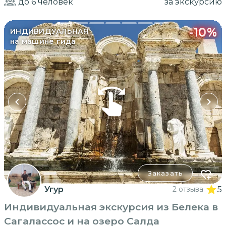
до 6
человек
за экскурсию
-
10
%
ИНДИВИДУАЛЬНАЯ
на машине гида
Заказать
Угур
2 отзыва
5
Индивидуальная экскурсия из Белека в
Сагалассос и на озеро Салда