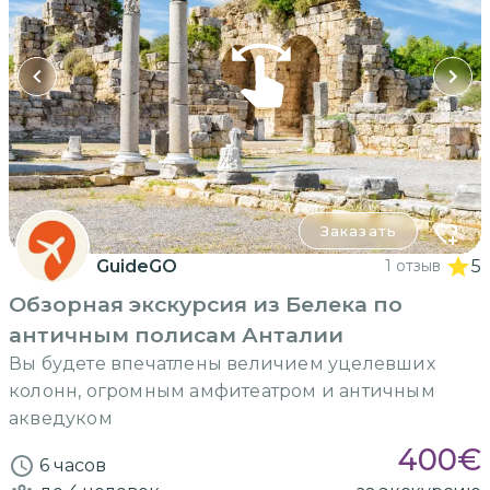
Заказать
GuideGO
1 отзыв
5
Обзорная экскурсия из Белека по
античным полисам Анталии
Вы будете впечатлены величием уцелевших
колонн, огромным амфитеатром и античным
акведуком
400
€
6 часов