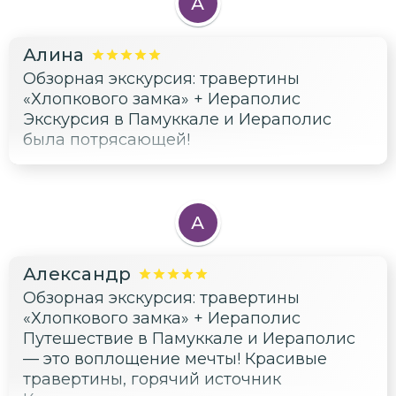
в Иераполисе — это настоящий подарок
А
для души и сердца!
Алина
Обзорная экскурсия: травертины
«Хлопкового замка» + Иераполис
Экскурсия в Памуккале и Иераполис
была потрясающей!
А
Александр
Обзорная экскурсия: травертины
«Хлопкового замка» + Иераполис
Путешествие в Памуккале и Иераполис
— это воплощение мечты! Красивые
травертины, горячий источник