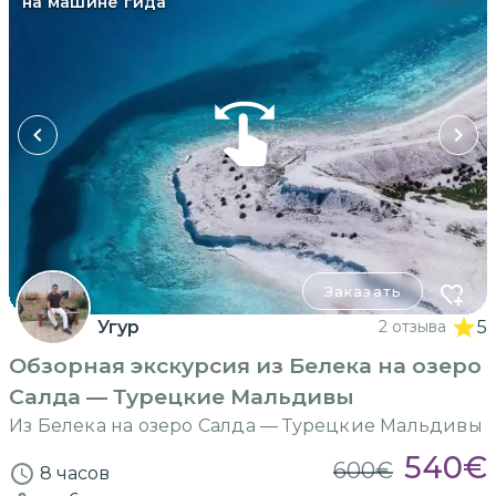
на машине гида
Заказать
Угур
2 отзыва
5
Обзорная экскурсия из Белека на озеро
Салда — Турецкие Мальдивы
Из Белека на озеро Салда — Турецкие Мальдивы
540
€
600
€
8 часов