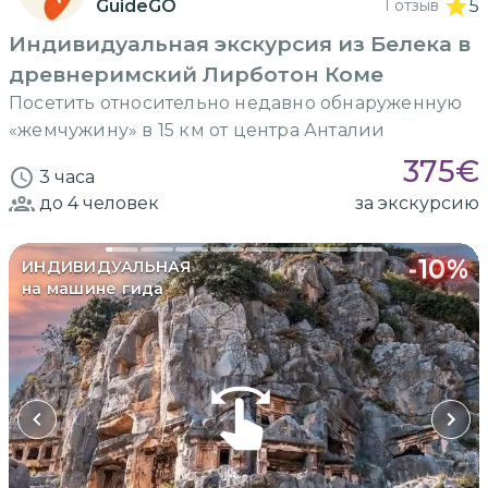
GuideGO
1 отзыв
5
Индивидуальная экскурсия из Белека в
древнеримский Лирботон Коме
Посетить относительно недавно обнаруженную
«жемчужину» в 15 км от центра Анталии
375
€
3 часа
до 4
человек
за экскурсию
-
10
%
ИНДИВИДУАЛЬНАЯ
на машине гида