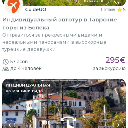
Заказать
GuideGO
1 отзыв
5
Индивидуальный автотур в Таврские
горы из Белека
Отправиться за прекрасными видами и
нереальными панорамами в высокорные
турецкие деревушки
295
€
5 часов
до 4
человек
за экскурсию
ИНДИВИДУАЛЬНАЯ
на машине гида