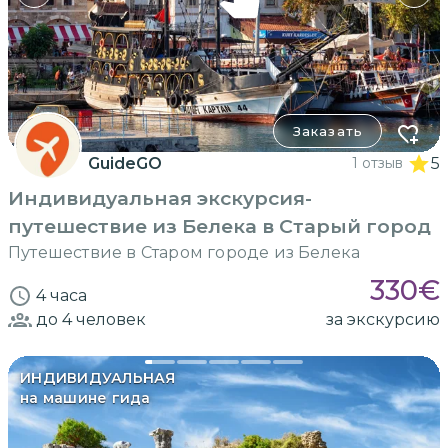
Заказать
GuideGO
1 отзыв
5
Индивидуальная экскурсия-
путешествие из Белека в Старый город
Путешествие в Старом городе из Белека
330
€
4 часа
до 4
человек
за экскурсию
ИНДИВИДУАЛЬНАЯ
на машине гида