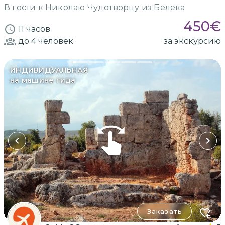
В гости к Николаю Чудотворцу из Белека
450
€
11 часов
до 4
человек
за экскурсию
ИНДИВИДУАЛЬНАЯ
на машине гида
Заказать