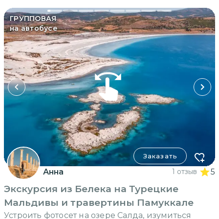
ГРУППОВАЯ
на автобусе
Заказать
Анна
1 отзыв
5
Экскурсия из Белека на Турецкие
Мальдивы и травертины Памуккале
Устроить фотосет на озере Салда, изумиться