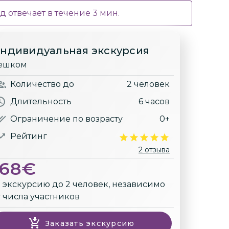
д отвечает в течение
3
мин.
ндивидуальная экскурсия
ешком
Количество
до
2 человек
Длительность
6 часов
Ограничение по возрасту
0+
Рейтинг
2 отзыва
168
€
а экскурсию до 2 человек, независимо
т числа участников
Заказать экскурсию