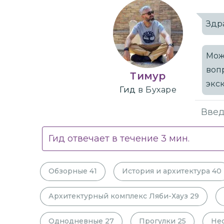
Здр
Мож
воп
Тимур
экс
Гид
в Бухаре
Гид отвечает в течение
3
мин.
Обзорные
41
История и архитектура
40
Архитектурный комплекс Ляби-Хауз
29
Однодневные
27
Прогулки
25
Не