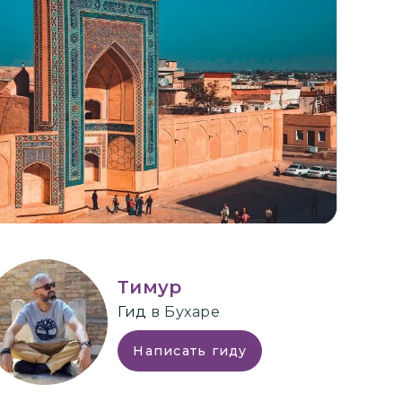
+
6
Тимур
Гид
в Бухаре
Написать гиду