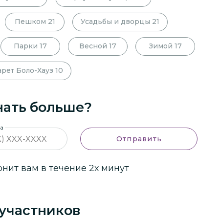
Пешком
21
Усадьбы и дворцы
21
Парки
17
Весной
17
Зимой
17
рет Боло-Хауз
10
нать больше?
на
Отправить
ит вам в течение 2х минут
участников