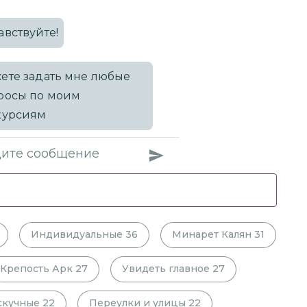
авствуйте!
ете задать мне любые
росы по моим
курсиям
Индивидуальные
36
Минарет Калян
31
Крепость Арк
27
Увидеть главное
27
скучные
22
Переулки и улицы
22