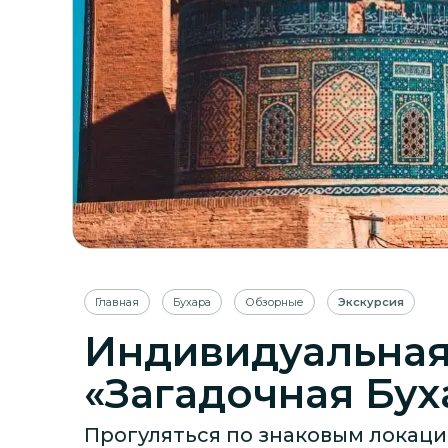
Главная
Бухара
Обзорные
Экскурсия
Индивидуальная
«Загадочная Бух
Прогуляться по знаковым локац