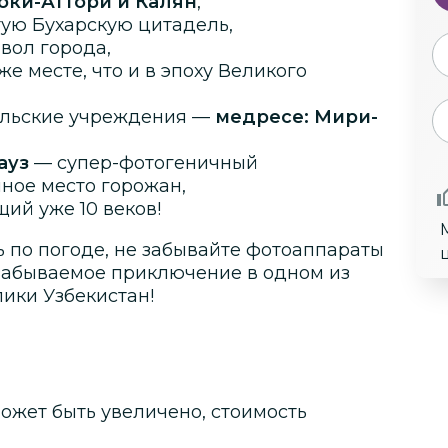
оки-Аттори и Калян
,
ую Бухарскую цитадель,
вол города,
же месте, что и в эпоху Великого
ельские учреждения —
медресе: Мири-
ауз
— супер-фотогеничный
нное место горожан,
щий уже 10 веков!
ь по погоде, не забывайте фотоаппараты
забываемое приключение в одном из
лики Узбекистан!
ожет быть увеличено, стоимость