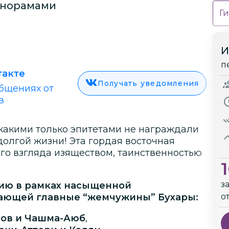
анорамами
Ги
И
п
такте
Получать уведомления
бщениях от
в
 какими только эпитетами не награждали
долгой жизни! Эта гордая восточная
го взгляда изяществом, таинственностью
з
чию в рамках насыщенной
чающей главные “жемчужины” Бухары:
о
ов и Чашма-Аюб
,