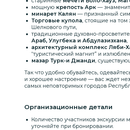
старинные
мечети Боло-Хауз, Маг
мощную
крепость Арк
— знаменит
минарет Калян
— признанный сим
Торговые купола
, стоящие на том 
Шелкового пути,
традиционные духовно-просветит
Араб, Улугбека и Абдулазизхана
,
архитектурный комплекс Ляби-Х
“туристический магнит” и излюбле
мазар Турк-и Джанди
, существую
Так что удобно обувайтесь, одевайтес
и хорошее настроение — вас ждет не
самых неповторимых городов Респуб
Организационные детали
Количество участников экскурсии м
уточняйте при бронировании.