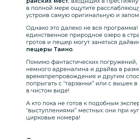
райских мест
, входящих в престижн
в полной мере ощутите расслабляющу
устроив самую оригинальную и запо
Однако это далеко не вся программа
единственное природное озеро в стр
гротов и пещер могут заняться дайвин
пещеры Таино
.
Помимо фантастических погружений, 
немного адреналина и драйва в раз
времяпрепровождения и другим спосо
попрыгать с “тарзанки” или с вышек 
в чистом виде!
А кто пока не готов к подобным эксп
“выступлениями” местных: они при к
цирковые номера!