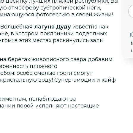
ую десятку лучших пляжей республики. Вы
ю атмосферу субтропической неги,
минающуюся фотосессию в своей жизни!
! Волшебная
лагуна Дуду
известна как
ане, в котором поклонники подводных
гом: в этих местах раскинулись залы
на берегах живописного озера добавим
меренность пляжного
бом: особо смелые гости смогут
в кристальную воду! Супер-эмоции и кайф
ериментам, понаблюдают за
упании порой исполняют настоящие