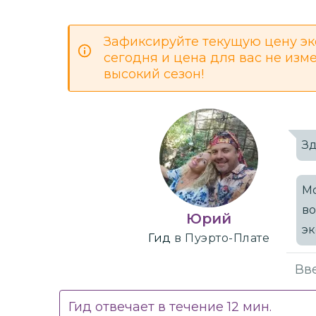
Зафиксируйте текущую цену эк
сегодня и цена для вас не изм
высокий сезон!
Зд
Мо
в
Юрий
э
Гид
в Пуэрто-Плате
Гид отвечает в течение
12
мин.