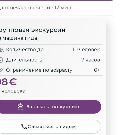
д отвечает в течение
12
мин.
рупповая экскурсия
а машине гида
Количество
до
10 человек
Длительность
7 часов
Ограничение по возрасту
0+
98
€
а человека
Заказать экскурсию
Связаться с гидом