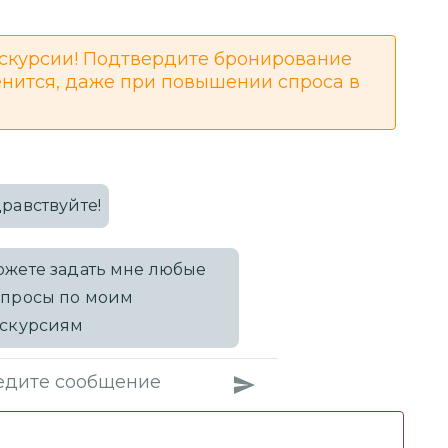
скурсии! Подтвердите бронирование
енится, даже при повышении спроса в
равствуйте!
жете задать мне любые
опросы по моим
кскурсиям