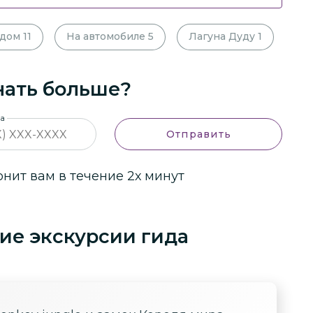
одом
11
На автомобиле
5
Лагуна Дуду
1
нать больше?
на
Отправить
ит вам в течение 2х минут
ие экскурсии гида