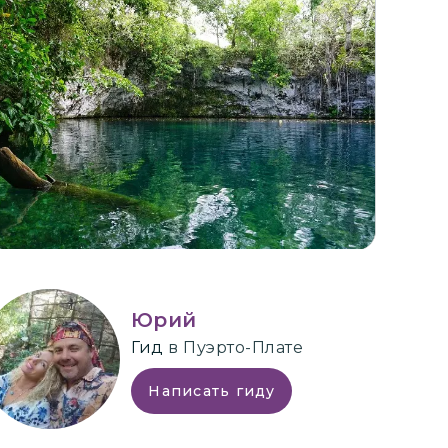
+
5
Юрий
Гид
в Пуэрто-Плате
Написать гиду