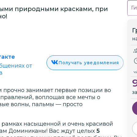
Ги
ными природными красками, при
но!
Г
н
такте
Получать уведомления
бщениях от
в
и прочно занимает первые позиции во
з
аправлений, воплощая все мечты о
овые волны, пальмы — просто
в рамках насыщенной и очень красивой
ам Доминиканы! Вас ждут целых
5