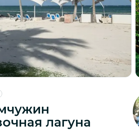
емчужин
зочная лагуна