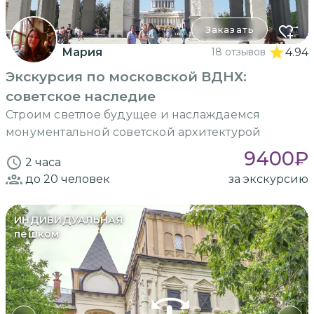
Заказать
Мария
18 отзывов
4.94
Экскурсия по московской ВДНХ:
советское наследие
Строим светлое будущее и наслаждаемся
монументальной советской архитектурой
9400
₽
2 часа
до 20
человек
за экскурсию
ИНДИВИДУАЛЬНАЯ
пешком