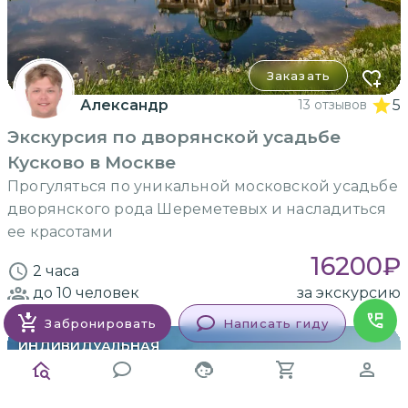
Заказать
Александр
13 отзывов
5
Экскурсия по дворянской усадьбе
Кусково в Москве
Прогуляться по уникальной московской усадьбе
дворянского рода Шереметевых и насладиться
ее красотами
16200
₽
2 часа
до 10
человек
за экскурсию
Забронировать
Написать гиду
ИНДИВИДУАЛЬНАЯ
пешком