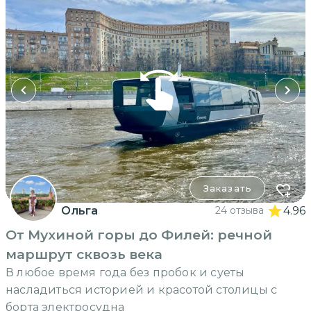
Заказать
Ольга
24 отзыва
4.96
От Мухиной горы до Филей: речной
маршрут сквозь века
В любое время года без пробок и суеты
насладиться историей и красотой столицы с
борта электросудна