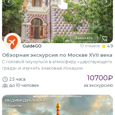
Заказать
GuideGO
10 отзывов
4.9
Обзорная экскурсия по Москве XVII века
С головой окунуться в атмосферу «царствующего
града» и изучить знаковые локации
10700
₽
2.5 часа
до 10
человек
за экскурсию
ИНДИВИДУАЛЬНАЯ
пешком