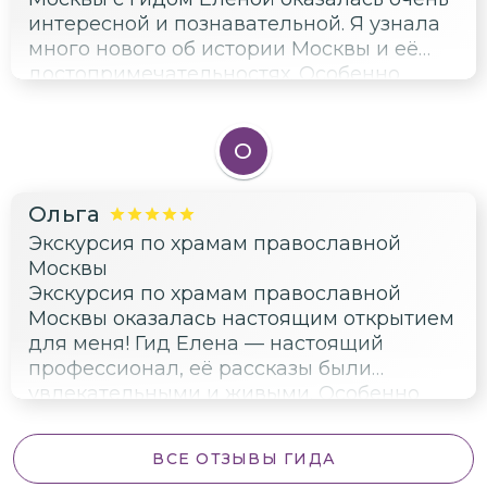
действительно впечатляют. Спасибо за
интересной и познавательной. Я узнала
хорошо организованную экскурсию!
много нового об истории Москвы и её
Рекомендую всем, кто хочет узнать
достопримечательностях. Особенно
больше об истории и архитектуре
впечатлил храм Христа Спасителя —
Москвы.
величественное и красивое здание.
Также понравилась прогулка по
О
Пречистенской набережной и рассказ о
Доме на набережной. Елена была
Ольга
внимательной и компетентной, отвечала
Экскурсия по храмам православной
на все вопросы. Рекомендую эту
Москвы
экскурсию всем, кто интересуется
Экскурсия по храмам православной
историей и культурой Москвы!
Москвы оказалась настоящим открытием
для меня! Гид Елена — настоящий
профессионал, её рассказы были
увлекательными и живыми. Особенно
впечатлил храм Христа Спасителя —
величественное здание, которое просто
ВСЕ ОТЗЫВЫ ГИДА
дышит историей. Но был один момент,