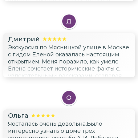
Д
Дмитрий
Экскурсия по Мясницкой улице в Москве
с гидом Еленой оказалась настоящим
открытием. Меня поразило, как умело
Елена сочетает исторические факты с
увлекательными рассказами, создавая
атмосферу настоящего путешествия в
прошлое. Особенно впечатлили
моменты, когда мы останавливались у
О
старинных зданий и слушали их истории.
Это было не просто перечисление дат и
Ольга
событий, а живые рассказы, которые
Яосталась очень довольна.Было
позволили прочувствовать дух времени.
интересно узнать о доме трёх
Звуковой ряд экскурсии был наполнен
композиторов, усадьбе А. И. Лобанова-