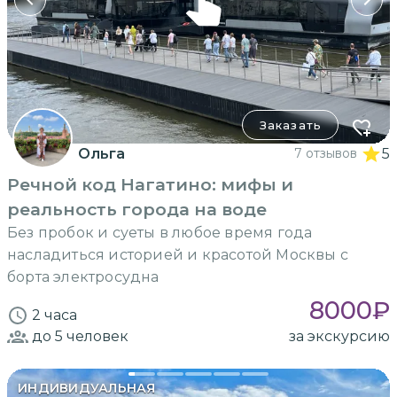
Заказать
Ольга
7 отзывов
5
Речной код Нагатино: мифы и
реальность города на воде
Без пробок и суеты в любое время года
насладиться историей и красотой Москвы с
борта электросудна
8000
₽
2 часа
до 5
человек
за экскурсию
ИНДИВИДУАЛЬНАЯ