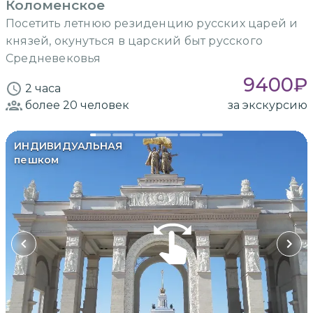
Коломенское
Посетить летнюю резиденцию русских царей и
князей, окунуться в царский быт русского
Средневековья
9400
₽
2 часа
более 20
человек
за экскурсию
ИНДИВИДУАЛЬНАЯ
пешком