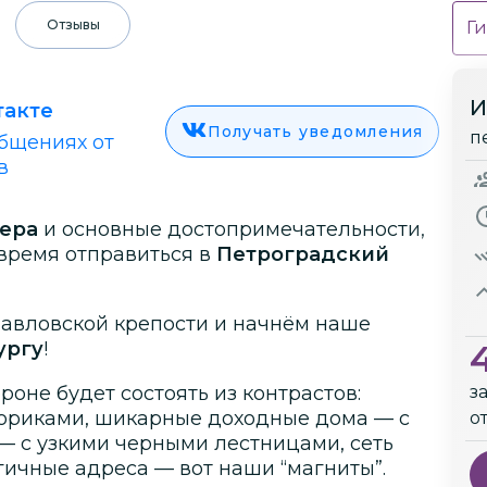
Отзывы
Ги
И
такте
Получать уведомления
п
бщениях от
в
ера
и основные достопримечательности,
 время отправиться в
Петроградский
павловской крепости и начнём наше
ургу
!
роне будет состоять из контрастов:
з
вориками, шикарные доходные дома — с
о
— с узкими черными лестницами, сеть
гичные адреса — вот наши “магниты”.