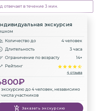
д отвечает в течение
3
мин.
ндивидуальная экскурсия
ешком
Количество
до
4 человек
Длительность
3 часа
Ограничение по возрасту
14+
Рейтинг
4 отзыва
4800
₽
а экскурсию до 4 человек, независимо
т числа участников
Заказать экскурсию