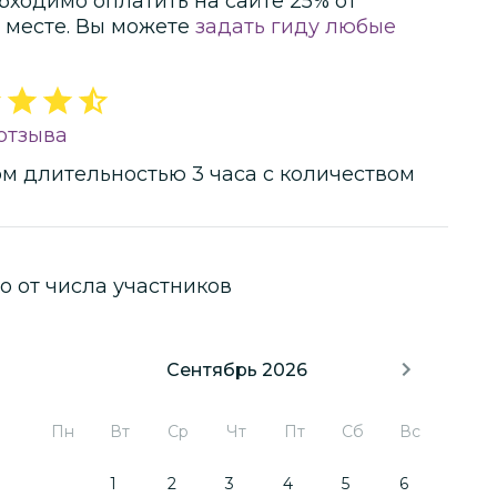
бходимо оплатить на сайте
25
% от
 месте.
Вы можете
задать гиду любые
отзыва
ом
длительностью
3 часа
с количеством
о от числа участников
Сентябрь 2026
Пн
Вт
Ср
Чт
Пт
Сб
Вс
1
2
3
4
5
6