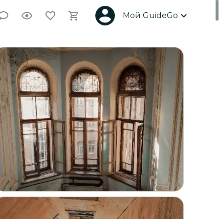
Мой GuideGo