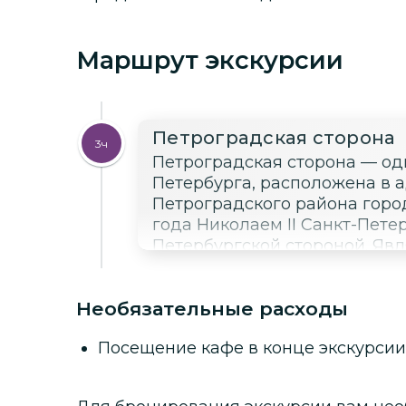
Маршрут экскурсии
Петроградская сторона
3ч
Петроградская сторона — одн
Петербурга, расположена в 
Петроградского района город
года Николаем II Санкт-Пете
Петербургской стороной. Явл
наряду с Адмиралтейской, В
устье р. Охты) и Московской.
Необязательные расходы
Посещение кафе в конце экскурсии