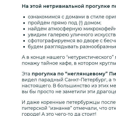
На этой нетривиальной прогулке п
ознакомимся с домами в стиле ори
пройдём прямо под (!) домом;
найдём атмосферную микрокофейн
увидим галерею уличного искусств
сфотографируемся во дворе с бес
будем разглядывать разнообразны
А в конце нашего “нетуристического”
покажу тайное кафе, в котором круглы
Эта
прогулка по “неглянцевому” П
видел парадный Санкт-Петербург, а те
настоящего. В большинство из этих м
вы бы просто не заметили эти драго
И даже коренные петербуржцы после
питерской “изнанке” отмечали, что о
городе! А это чего-то да стоит!