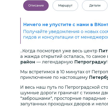
Описание
Маршрут
Детали
Ничего не упустите с нами в ВКон
Получайте уведомления о новых соо
гидов и консультации от менеджеро
...Когда посмотрел уже весь центр
Пит
а жажда открытий осталась, то самое
район
— легендарную
Петроградку
!
Мы встретимся в 10 минутах от Петро
приключение по настоящему
Петерб
И весь наш путь по Петроградской сто
шумные дороги граничат с тихими д
"заброшками", просторные парадные 
запутанных проходных дворов и нело