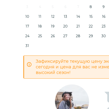
3
4
5
6
7
8
9
10
11
12
13
14
15
16
17
18
19
20
21
22
23
24
25
26
27
28
29
30
31
Зафиксируйте текущую цену эк
сегодня и цена для вас не изм
высокий сезон!