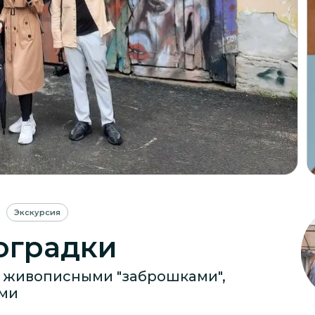
Экскурсия
оградки
с живописными "заброшками",
ми