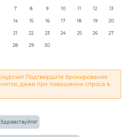
7
8
9
10
11
12
13
14
15
16
17
18
19
20
21
22
23
24
25
26
27
28
29
30
скурсии! Подтвердите бронирование
енится, даже при повышении спроса в
Здравствуйте!