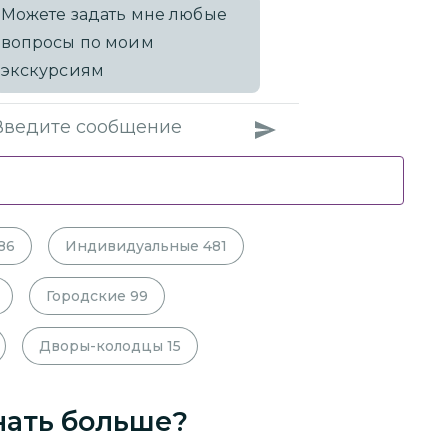
Можете задать мне любые
вопросы по моим
экскурсиям
86
Индивидуальные
481
Городские
99
Дворы-колодцы
15
нать больше?