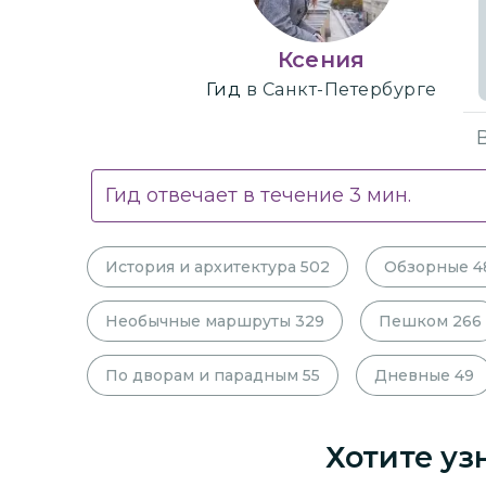
Ксения
Гид
в Санкт-Петербурге
Гид отвечает в течение
3
мин.
История и архитектура
502
Обзорные
4
Необычные маршруты
329
Пешком
266
По дворам и парадным
55
Дневные
49
Хотите уз