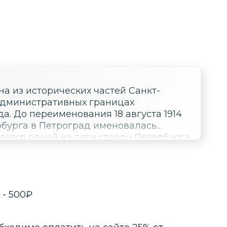
а из исторических частей Санкт-
административных границах
а. До переименования 18 августа 1914
рбурга в Петроград именовалась
яется одной из пяти сторон Петербурга,
ыборгской, Канцевской (находилась в
-
500
₽