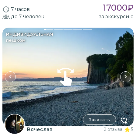
17000
₽
7 часов
до 7
человек
за экскурсию
ИНДИВИДУАЛЬНАЯ
пешком
Заказать
Вячеслав
2 отзыва
5