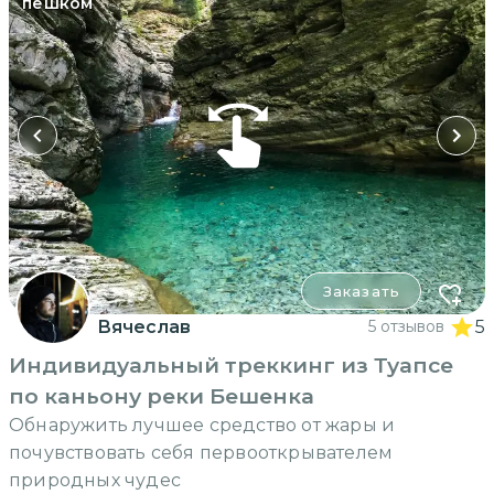
пешком
Заказать
Вячеслав
5 отзывов
5
Индивидуальный треккинг из Туапсе
по каньону реки Бешенка
Обнаружить лучшее средство от жары и
почувствовать себя первооткрывателем
природных чудес