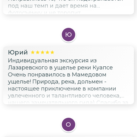
под наш темп и дает время на
фотосъемку и не торопит.
Ю
Юрий
Индивидуальная экскурсия из
Лазаревского в ущелье реки Куапсе
Очень понравилось в Мамедовом
ущелье! Природа, река, дольмен -
настоящее приключение в компании
увлеченного и талантливого человека,
нашего замечательного гида) Спасибо за
это чудесное открытие неизведанных
красот Лазаревского района)
О