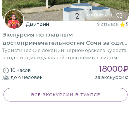
Заказать
Дмитрий
9 отзывов
5
Экскурсия по главным
достопримечательностям Сочи за один
день
Туристические локации черноморского курорта
в ходе индивидуальной программы с гидом
18000
₽
10 часов
до 4
человек
за экскурсию
ВСЕ ЭКСКУРСИИ
В ТУАПСЕ