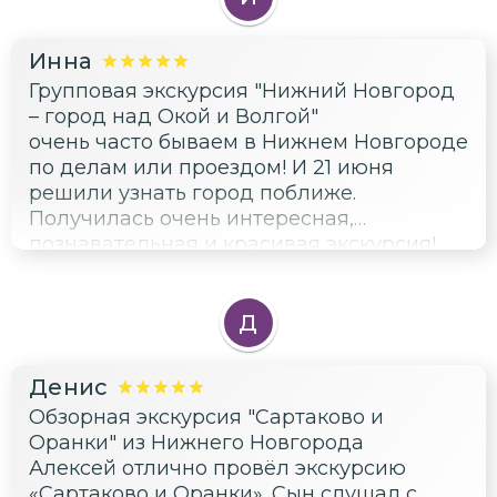
Инна
Групповая экскурсия "Нижний Новгород
– город над Окой и Волгой"
очень часто бываем в Нижнем Новгороде
по делам или проездом! И 21 июня
решили узнать город поближе.
Получилась очень интересная,
познавательная и красивая экскурсия!
Отличный комфортабельный автобус.
Грамотный , с большими знаниями
экскусовод, активная и позитивная Лена,
Д
(надеюсь не ошиблась! Экскурсия
проходила по красивым знаковым
Денис
местам Нижнего Новгорода. Погода была
Обзорная экскурсия "Сартаково и
прекрасная. Мы получили огромное
Оранки" из Нижнего Новгорода
удовольствие и новые знания о городе,
Алексей отлично провёл экскурсию
побывав на этой экскурсии!
«Сартаково и Оранки». Сын слушал с