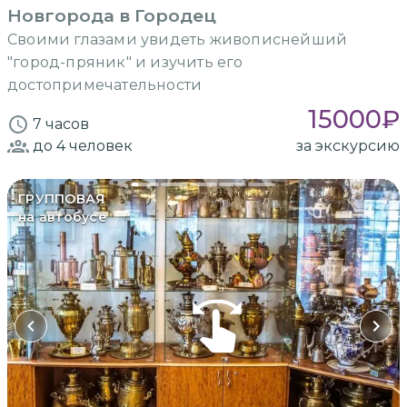
Новгорода в Городец
Своими глазами увидеть живописнейший
"город-пряник" и изучить его
достопримечательности
15000
₽
7 часов
до 4
человек
за экскурсию
ГРУППОВАЯ
на автобусе