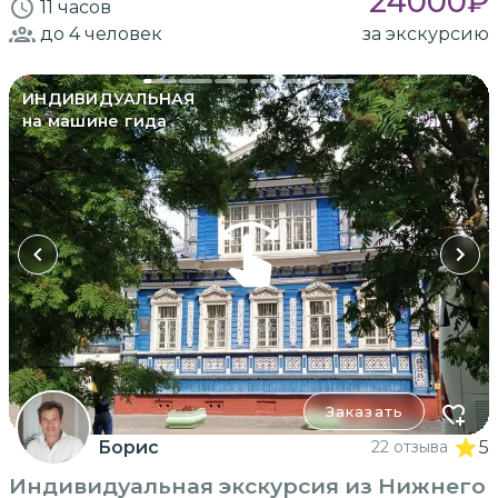
24000
₽
11 часов
до 4
человек
за экскурсию
ИНДИВИДУАЛЬНАЯ
на машине гида
Заказать
Борис
22 отзыва
5
Индивидуальная экскурсия из Нижнего