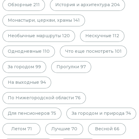
Обзорные
211
История и архитектура
204
Монастыри, церкви, храмы
141
Необычные маршруты
120
Нескучные
112
Однодневные
110
Что еще посмотреть
101
За городом
99
Прогулки
97
На выходные
94
По Нижегородской области
76
Для пенсионеров
75
За городом и природа
74
Летом
71
Лучшие
70
Весной
66