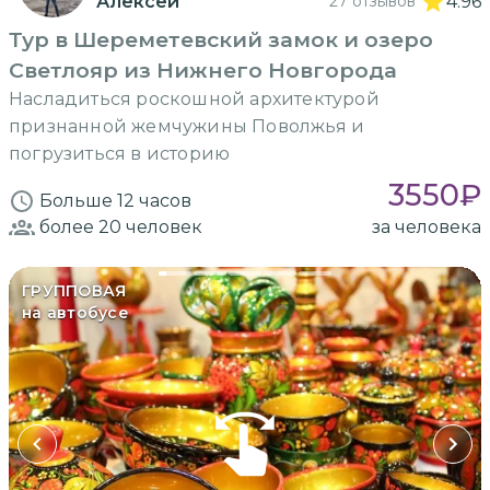
Алексей
27 отзывов
4.96
Тур в Шереметевский замок и озеро
Светлояр из Нижнего Новгорода
Насладиться роскошной архитектурой
признанной жемчужины Поволжья и
погрузиться в историю
3550
₽
Больше 12 часов
более 20
человек
за человека
ГРУППОВАЯ
на автобусе