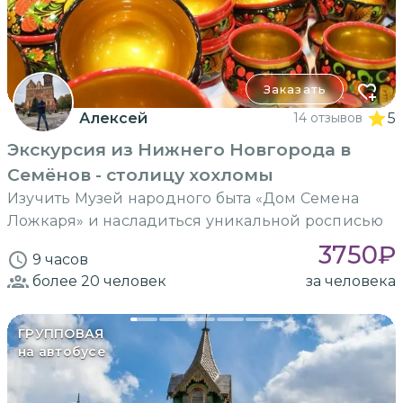
Заказать
Алексей
14 отзывов
5
Экскурсия из Нижнего Новгорода в
Семёнов - столицу хохломы
Изучить Музей народного быта «Дом Семена
Ложкаря» и насладиться уникальной росписью
3750
₽
9 часов
более 20
человек
за человека
ГРУППОВАЯ
на автобусе