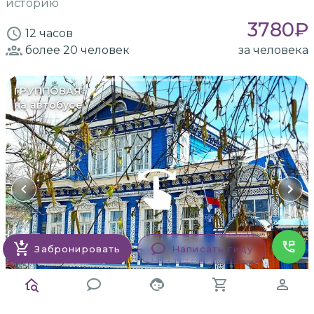
историю
3780
₽
12 часов
более 20
человек
за человека
ГРУППОВАЯ
на автобусе
Забронировать
Написать гиду
Заказать
Анна
1 отзыв
5