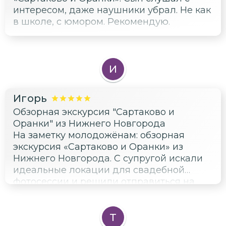
интересом, даже наушники убрал. Не как
в школе, с юмором. Рекомендую.
И
Игорь
Обзорная экскурсия "Сартаково и
Оранки" из Нижнего Новгорода
На заметку молодожёнам: обзорная
экскурсия «Сартаково и Оранки» из
Нижнего Новгорода. С супругой искали
идеальные локации для свадебной
фотосессии и решили отправиться на
экскурсию в село Сартаково и Оранки.
Выбор оказался более чем удачным.
Особенно впечатлил музейно-
Т