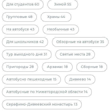
Для студентов
60
Зимой
55
Групповые
48
Храмы
44
На автобусе
43
Необычные
43
Для школьников
42
Обзорные на автобусе
35
Тур выходного дня
31
Святые места
28
Пригороды
28
Арзамас
18
Сборные
18
Автобусно пешеходные
15
Дивеево
14
Автобусные по Нижегородской области
14
Серафимо-Дивеевский монастырь
13