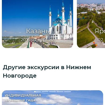
Казань
Яр
207
экскурсий
102
Другие экскурсии
в Нижнем
Новгороде
ИНДИВИДУАЛЬНАЯ
на машине гида