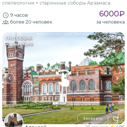
спелеологии + старинные соборы Арзамаса
6000
₽
9 часов
более 20
человек
за человека
ГРУППОВАЯ
на автобусе
Заказать