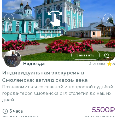
Заказать
Надежда
3 отзыва
5
Индивидуальная экскурсия в
Смоленске: взгляд сквозь века
Познакомиться со славной и непростой судьбой
города-героя Смоленска с IX столетия до наших
дней
5500
₽
3 часа