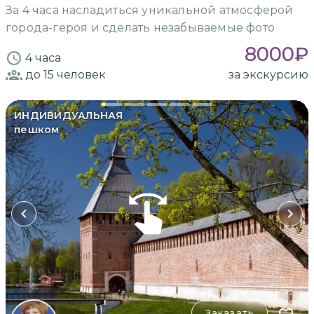
За 4 часа насладиться уникальной атмосферой
города-героя и сделать незабываемые фото
8000
₽
4 часа
до 15
человек
за экскурсию
ИНДИВИДУАЛЬНАЯ
пешком
Заказать