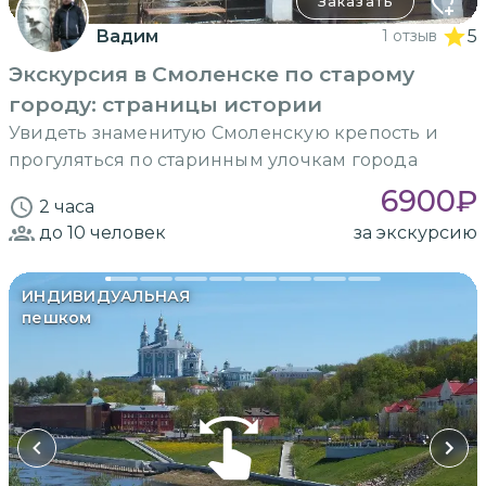
Заказать
Вадим
1 отзыв
5
Экскурсия в Смоленске по старому
городу: страницы истории
Увидеть знаменитую Смоленскую крепость и
прогуляться по старинным улочкам города
6900
₽
2 часа
до 10
человек
за экскурсию
ИНДИВИДУАЛЬНАЯ
пешком