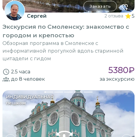
Заказать
Сергей
2 отзыва
5
Экскурсия по Смоленску: знакомство с
городом и крепостью
Обзорная программа в Смоленске с
информативной прогулкой вдоль старинной
цитадели с гидом
5380
₽
2.5 часа
до 8
человек
за экскурсию
ИНДИВИДУАЛЬНАЯ
пешком