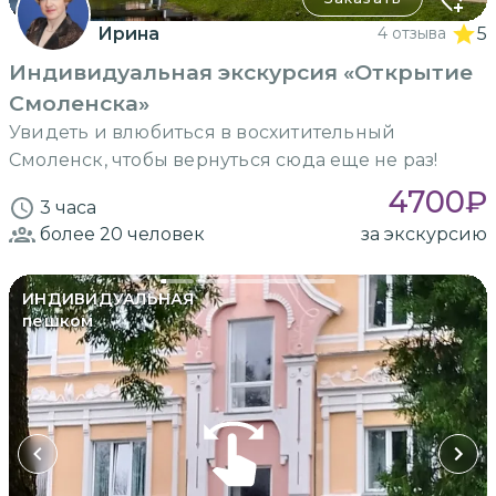
Ирина
4 отзыва
5
Индивидуальная экскурсия «Открытие
Смоленска»
Увидеть и влюбиться в восхитительный
Смоленск, чтобы вернуться сюда еще не раз!
4700
₽
3 часа
более 20
человек
за экскурсию
ИНДИВИДУАЛЬНАЯ
пешком