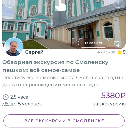
Заказать
Сергей
4 отзыва
5
Обзорная экскурсия по Смоленску
пешком: всё самое-самое
Посетить все знаковые места Смоленска за один
день в сопровождении местного гида
5380
₽
2.5 часа
до 8
человек
за экскурсию
ВСЕ ЭКСКУРСИИ
В СМОЛЕНСКЕ