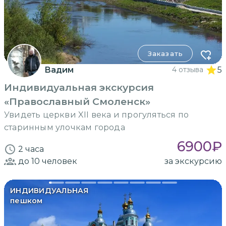
Заказать
Вадим
4 отзыва
5
Индивидуальная экскурсия
«Православный Смоленск»
Увидеть церкви XII века и прогуляться по
старинным улочкам города
6900
₽
2 часа
до 10
человек
за экскурсию
ИНДИВИДУАЛЬНАЯ
пешком