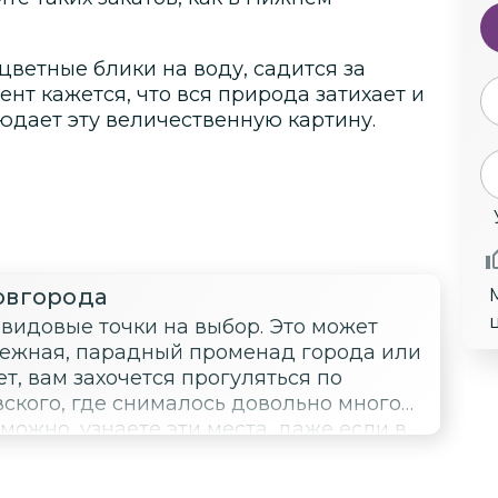
цветные блики на воду, садится за
мент кажется, что вся природа затихает и
людает эту величественную картину.
овгорода
видовые точки на выбор. Это может
режная, парадный променад города или
т, вам захочется прогуляться по
кого, где снималось довольно много
можно, узнаете эти места, даже если в
м захочется полюбоваться закатом с
о слияния Оки и Волги, здесь есть