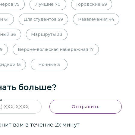
неров
75
Лучшие
70
Городские
69
ии
61
Для студентов
59
Развлечения
44
тный
36
Маршруты
33
19
Верхне-волжская набережная
17
кидкой
15
Ночные
3
нать больше?
на
Отправить
ит вам в течение 2х минут