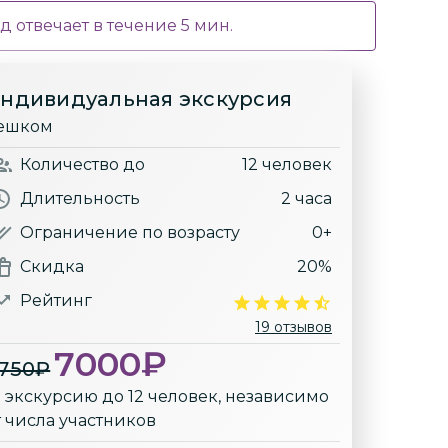
д отвечает в течение
5
мин.
ндивидуальная экскурсия
ешком
Количество
до
12 человек
Длительность
2 часа
Ограничение по возрасту
0+
Скидка
20%
Рейтинг
19 отзывов
7000
₽
750
₽
а экскурсию до 12 человек, независимо
т числа участников