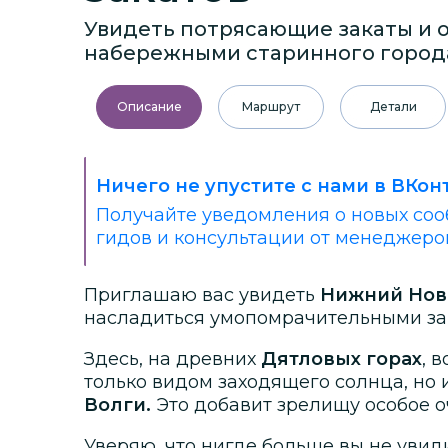
Увидеть потрясающие закаты и 
набережными старинного город
Описание
Маршрут
Детали
Ничего не упустите с нами в ВКон
Получайте уведомления о новых соо
гидов и консультации от менеджеро
Приглашаю вас увидеть
Нижний Нов
насладиться умопомрачительными за
Здесь, на древних
Дятловых горах
, 
только видом заходящего солнца, но 
Волги.
Это добавит зрелищу особое о
Уверяю, что нигде больше вы не увиди