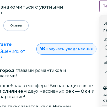
Ги
ознакомиться с уютными
а
И
Отзывы
п
такте
Получать уведомления
бщениях от
в
город
глазами романтиков и
катами!
волшебная атмосфера! Вы насладитесь не
8
и
слиянием
двух массивных
рек — Оки и
з
чарование!
о
те таких закатов, как в Нижнем