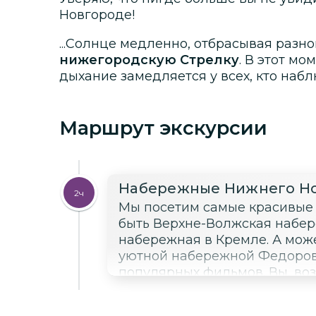
Новгороде!
...Солнце медленно, отбрасывая разно
нижегородскую Стрелку
. В этот мо
дыхание замедляется у всех, кто наб
Маршрут экскурсии
Набережные Нижнего Н
2ч
Мы посетим самые красивые 
быть Верхне-Волжская набе
набережная в Кремле. А може
уютной набережной Федоровс
популярных фильмов. Вы, воз
Нижнем впервые. А может, ва
видом на Стрелку — это мест