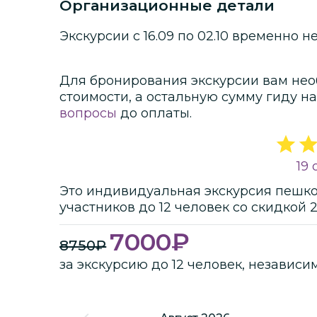
Организационные детали
видовая площадка над древ
любом случае, куда мы с вам
Экскурсии с 16.09 по 02.10 временно н
Для бронирования экскурсии вам нео
стоимости
, а остальную сумму гиду на
вопросы
до оплаты.
19
Это
индивидуальная
экскурсия
пешк
участников
до
12 человек
со скидкой 
7000
₽
8750
₽
за экскурсию до 12 человек, независи