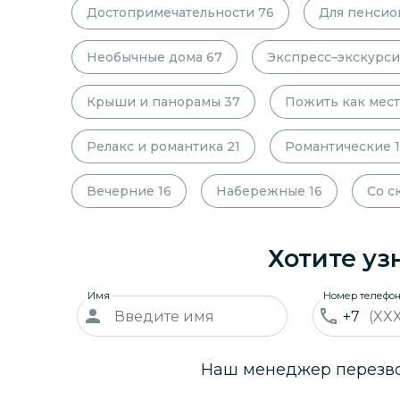
Достопримечательности
76
Для пенсио
Необычные дома
67
Экспресс–экскурс
Крыши и панорамы
37
Пожить как мес
Релакс и романтика
21
Романтические
Вечерние
16
Набережные
16
Со с
Хотите уз
Имя
Номер телефо
+7
Наш менеджер перезвон