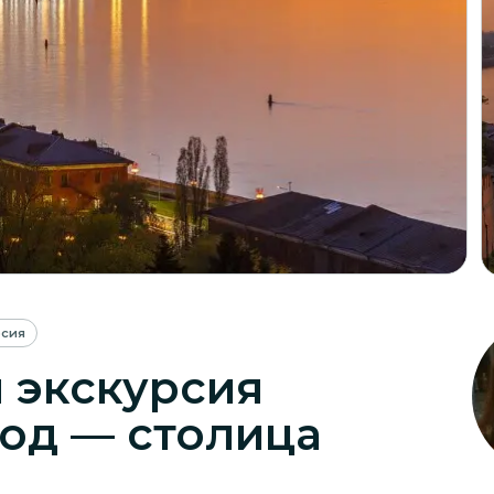
рсия
 экскурсия
од — столица