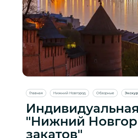
Главная
Нижний Новгород
Обзорные
Экску
Индивидуальная
"Нижний Новгор
закатов"