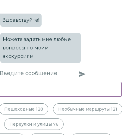
Здравствуйте!
Можете задать мне любые
вопросы по моим
экскурсиям
Пешеходные
128
Необычные маршруты
121
Переулки и улицы
76