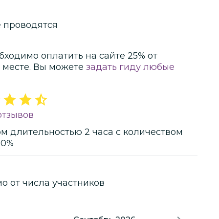
ним Благовещенским монастырем. В
и отправимся — выбираете вы!
е проводятся
бходимо оплатить на сайте
25
% от
 месте.
Вы можете
задать гиду любые
 отзывов
ом
длительностью
2 часа
с количеством
20%
мо от числа участников