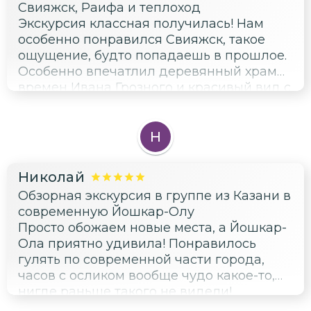
Свияжск, Раифа и теплоход
Экскурсия классная получилась! Нам
особенно понравился Свияжск, такое
ощущение, будто попадаешь в прошлое.
Особенно впечатлил деревянный храм
времен Ивана Грозного и красивый вид с
горы.
Н
Николай
Обзорная экскурсия в группе из Казани в
современную Йошкар-Олу
Просто обожаем новые места, а Йошкар-
Ола приятно удивила! Понравилось
гулять по современной части города,
часов с осликом вообще чудо какое-то,
нигде раньше такого не видели!