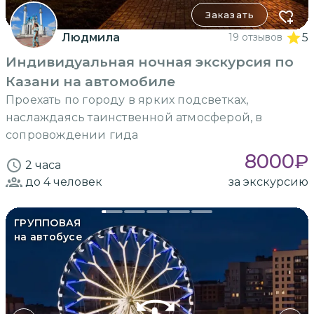
Заказать
Людмила
19 отзывов
5
Индивидуальная ночная экскурсия по
Казани на автомобиле
Проехать по городу в ярких подсветках,
наслаждаясь таинственной атмосферой, в
сопровождении гида
8000
₽
2 часа
до 4
человек
за экскурсию
ГРУППОВАЯ
на автобусе