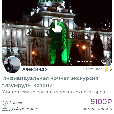
Заказать
Александр
19 отзывов
5
Индивидуальная ночная экскурсия
"Изумруды Казани"
Увидеть самые красивые места ночного города
9100
₽
2 часа
до 4
человек
за экскурсию