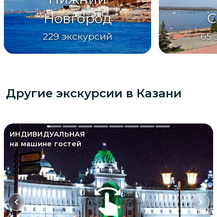
Новгород
С
229
экскурсий
65
Другие экскурсии
в Казани
ИНДИВИДУАЛЬНАЯ
на машине гостей