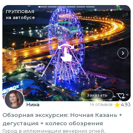
ГРУППОВАЯ
на автобусе
Заказать
Нина
14 отзывов
4.93
Обзорная экскурсия: Ночная Казань +
дегустация + колесо обозрения
Город в иллюминации вечерних огней,