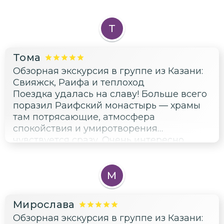
Т
Тома
Обзорная экскурсия в группе из Казани:
Свияжск, Раифа и теплоход
Поездка удалась на славу! Больше всего
поразил Раифский монастырь — храмы
там потрясающие, атмосфера
спокойствия и умиротворения
чувствуется сразу. Очень интересно
послушали историю про «неквакающих
лягушек» и набрали святой водички
домой. Экскурсовод всё доступно
М
рассказал, впечатления остались яркие!
Мирослава
Обзорная экскурсия в группе из Казани: