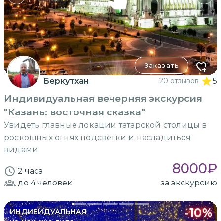
Заказать
Беркутхан
20 отзывов
5
Индивидуальная вечерняя экскурсия
"Казань: восточная сказка"
Увидеть главные локации татарской столицы в
роскошных огнях подсветки и насладиться
видами
8000
₽
2 часа
до 4
человек
за экскурсию
-
10
%
ИНДИВИДУАЛЬНАЯ