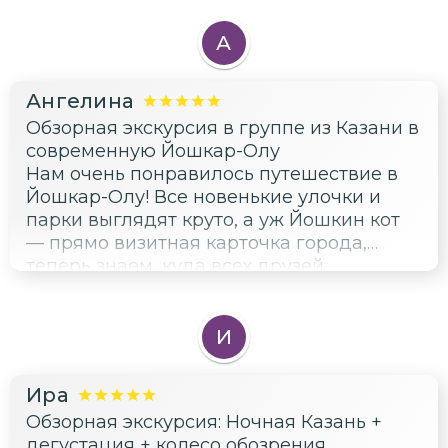
А
Ангелина
Обзорная экскурсия в группе из Казани в
современную Йошкар-Олу
Нам очень понравилось путешествие в
Йошкар-Олу! Все новенькие улочки и
парки выглядят круто, а уж Йошкин кот
— прямо визитная карточка города,
теперь знаем, куда всех друзей
отправлять!
И
Ира
Обзорная экскурсия: Ночная Казань +
дегустация + колесо обозрения