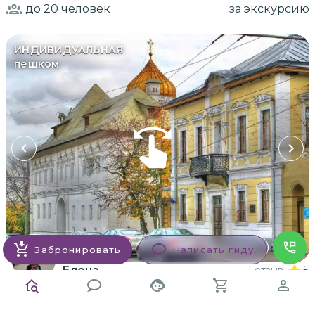
до 20
человек
за экскурсию
ИНДИВИДУАЛЬНАЯ
пешком
Заказать
Забронировать
Написать гиду
Елена
1 отзыв
5
Пешеходная обзорная экскурсия по
Пречистенке в Москве