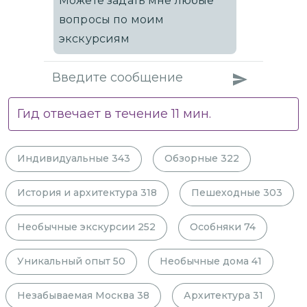
Можете задать мне любые
вопросы по моим
экскурсиям
Гид отвечает в течение
11
мин.
Индивидуальные
343
Обзорные
322
История и архитектура
318
Пешеходные
303
Необычные экскурсии
252
Особняки
74
Уникальный опыт
50
Необычные дома
41
Незабываемая Москва
38
Архитектура
31