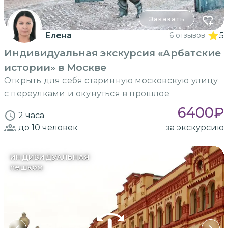
Заказать
Елена
6 отзывов
5
Индивидуальная экскурсия «Арбатские
истории» в Москве
Открыть для себя старинную московскую улицу
с переулками и окунуться в прошлое
6400
₽
2 часа
до 10
человек
за экскурсию
ИНДИВИДУАЛЬНАЯ
пешком