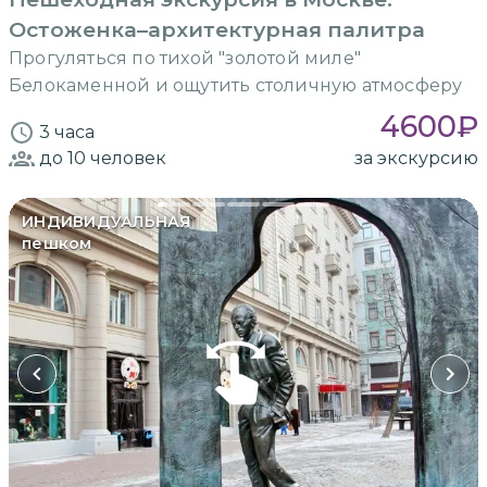
Остоженка–архитектурная палитра
Прогуляться по тихой "золотой миле"
Белокаменной и ощутить столичную атмосферу
4600
₽
3 часа
до 10
человек
за экскурсию
ИНДИВИДУАЛЬНАЯ
пешком