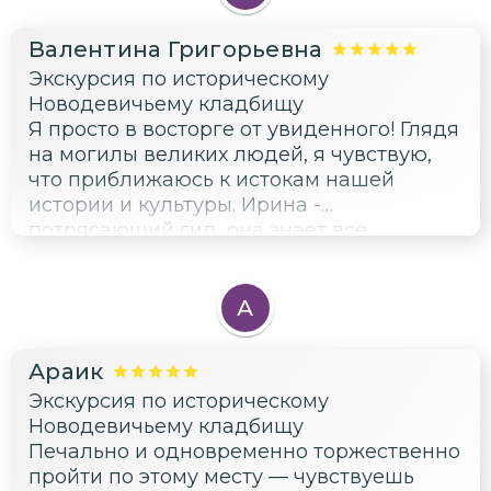
Валентина Григорьевна
Экскурсия по историческому
Новодевичьему кладбищу
Я просто в восторге от увиденного! Глядя
на могилы великих людей, я чувствую,
что приближаюсь к истокам нашей
истории и культуры. Ирина -
потрясающий гид, она знает все
интересные факты и истории о каждом
захоронении.
А
Араик
Экскурсия по историческому
Новодевичьему кладбищу
Печально и одновременно торжественно
пройти по этому месту — чувствуешь