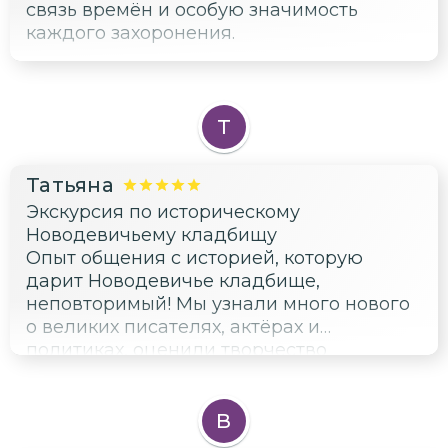
связь времён и особую значимость
каждого захоронения.
Т
Татьяна
Экскурсия по историческому
Новодевичьему кладбищу
Опыт общения с историей, которую
дарит Новодевичье кладбище,
неповторимый! Мы узнали много нового
о великих писателях, актёрах и
политиках, оценили творчество
скульпторов, таких как Вера Мухина и
Эрнст Неизвестный. Этот маршрут —
настоящий урок жизни и культуры.
В