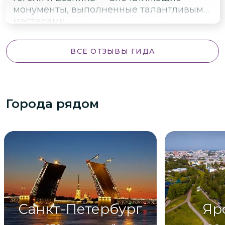
монументы, выполненные талантливыми
мастерами.
ВСЕ ОТЗЫВЫ ГИДА
Города рядом
Санкт-Петербург
Яр