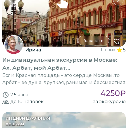
Заказать
Ирина
1 отзыв
5
Индивидуальная экскурсия в Москве:
Ах, Арбат, мой Арбат...
Если Красная площадь – это сердце Москвы, то
Арбат – ее душа. Хрупкая, ранимая и бессмертная
4250
₽
2.5 часа
до 10
человек
за экскурсию
ИНДИВИДУАЛЬНАЯ
пешком