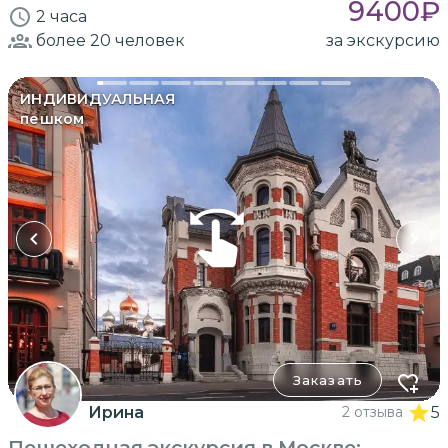
9400
₽
2 часа
более 20
человек
за экскурсию
ИНДИВИДУАЛЬНАЯ
пешком
Заказать
Ирина
2 отзыва
5
Пешеходная экскурсия в Москве: