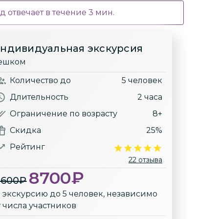
д отвечает в течение
3
мин.
ндивидуальная экскурсия
ешком
Количество
до
5 человек
Длительность
2 часа
Ограничение по возрасту
8+
Скидка
25%
Рейтинг
22 отзыва
8700
₽
1600
₽
а экскурсию до 5 человек, независимо
т числа участников