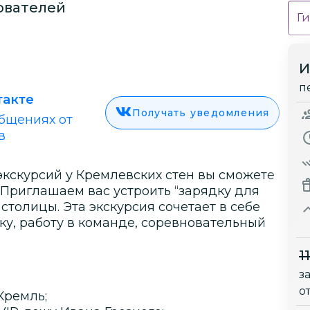
ователей
Ги
И
п
такте
Получать уведомления
бщениях от
в
экскурсий у Кремлевских стен вы сможете
 Приглашаем вас устроить “зарядку для
столицы. Эта экскурсия сочетает в себе
ку, работу в команде, соревновательный
1
з
о
Кремль;