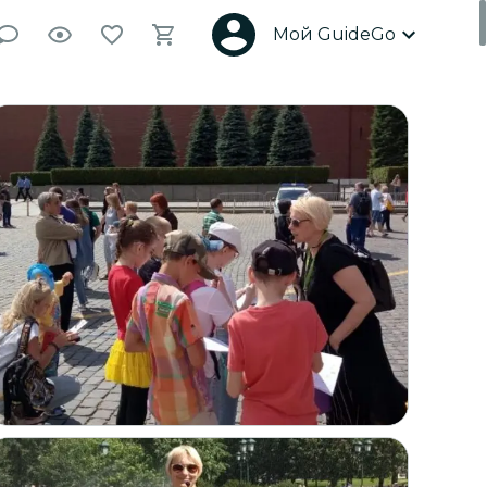
Мой GuideGo