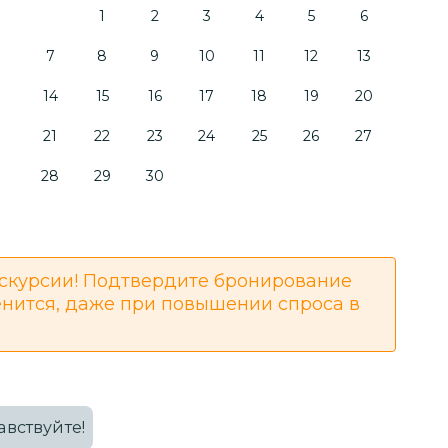
1
2
3
4
5
6
7
8
9
10
11
12
13
14
15
16
17
18
19
20
21
22
23
24
25
26
27
28
29
30
скурсии! Подтвердите бронирование
енится, даже при повышении спроса в
авствуйте!