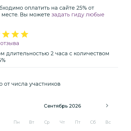
бходимо оплатить на сайте
25
% от
 месте.
Вы можете
задать гиду любые
 отзыва
ом
длительностью
2 часа
с количеством
5%
о от числа участников
Сентябрь 2026
Пн
Вт
Ср
Чт
Пт
Сб
Вс