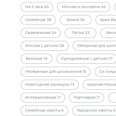
На 2 часа
43
Москва и москвичи
42
Семейные
38
Зимой
36
Храм Ва
Развлечения
34
Летом
33
Весн
Москва с детьми
26
Обзорные для шко
Веселые
19
Однодневные с детьми
17
Необычные для школьников
15
Со скид
Новогодние каникулы
13
Красная Моск
Интерактивные
11
Партнерам
11
Семейные квесты
6
Городские квесты
6