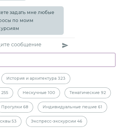
ете задать мне любые
росы по моим
курсиям
История и архитектура
323
255
Нескучные
100
Тематические
92
Прогулки
68
Индивидуальные пешие
61
сквы
53
Экспресс-экскурсии
46