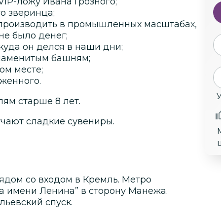
VIP-ложу Ивана Грозного;
о зверинца;
 производить в промышленных масштабах,
 не было денег;
куда он делся в наши дни;
знаменитым башням;
ом месте;
аженного.
У
лям старше 8 лет.
учают сладкие сувениры.
ядом со входом в Кремль. Метро
а имени Ленина” в сторону Манежа.
льевский спуск.