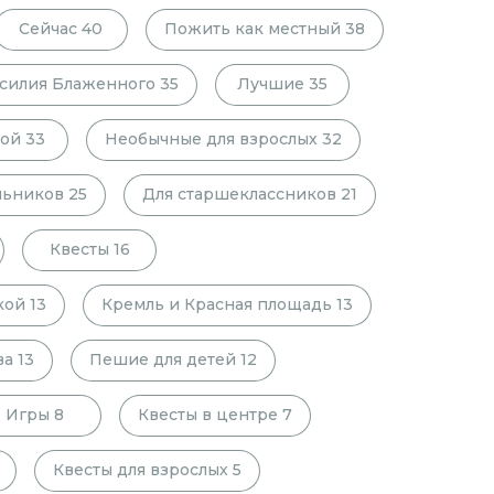
Сейчас
40
Пожить как местный
38
силия Блаженного
35
Лучшие
35
ой
33
Необычные для взрослых
32
льников
25
Для старшеклассников
21
Квесты
16
кой
13
Кремль и Красная площадь
13
ва
13
Пешие для детей
12
Игры
8
Квесты в центре
7
Квесты для взрослых
5