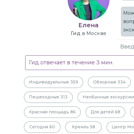
Мож
воп
Елена
экс
Гид
в Москве
Гид отвечает в течение
3
мин.
Индивидуальные
359
Обзорные
334
Пешеходные
313
Необычные экскурсии
Красная площадь
86
Для детей
68
Сегодня
60
Кремль
58
Центр Мо