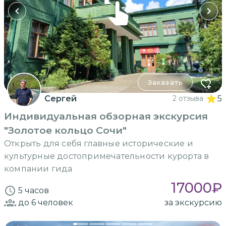
Заказать
Сергей
2 отзыва
5
Индивидуальная обзорная экскурсия
"Золотое кольцо Сочи"
Открыть для себя главные исторические и
культурные достопримечательности курорта в
компании гида
17000
₽
5 часов
до 6
человек
за экскурсию