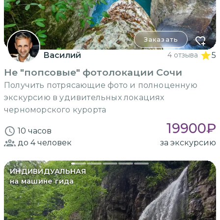
Заказать
Василий
4 отзыва
5
Не "попсовые" фотолокации Сочи
Получить потрясающие фото и полноценную
экскурсию в удивительных локациях
черноморского курорта
19900
₽
10 часов
до 4
человек
за экскурсию
ИНДИВИДУАЛЬНАЯ
на машине гида