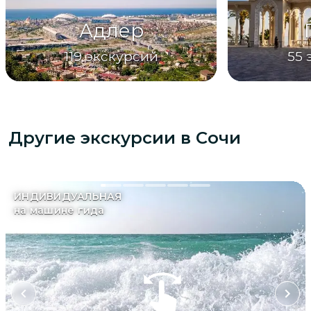
Адлер
119
экскурсий
55
Другие экскурсии
в Сочи
ИНДИВИДУАЛЬНАЯ
на машине гида