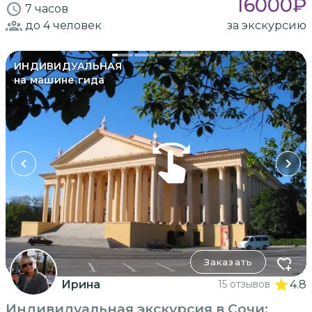
16000
₽
7 часов
до 4
человек
за экскурсию
ИНДИВИДУАЛЬНАЯ
на машине гида
Заказать
Ирина
15 отзывов
4.8
Индивидуальная экскурсия в Сочи: