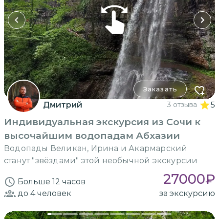
Заказать
Дмитрий
3 отзыва
5
Индивидуальная экскурсия из Сочи к
высочайшим водопадам Абхазии
Водопады Великан, Ирина и Акармарский
станут "звёздами" этой необычной экскурсии
27000
₽
Больше 12 часов
до 4
человек
за экскурсию