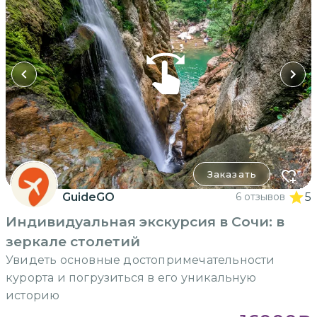
Заказать
GuideGO
6 отзывов
5
Индивидуальная экскурсия в Сочи: в
зеркале столетий
Увидеть основные достопримечательности
курорта и погрузиться в его уникальную
историю