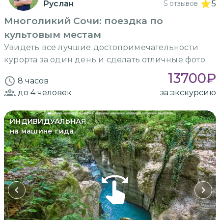
Руслан
5 отзывов
5
Многоликий Сочи: поездка по
культовым местам
Увидеть все лучшие достопримечательности
курорта за один день и сделать отличные фото
13700
₽
8 часов
до 4
человек
за экскурсию
ИНДИВИДУАЛЬНАЯ
на машине гида