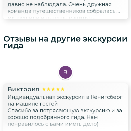
давно не наблюдала. Очень дружная
команда путешественников собралась,
мы решили и дальше ездить на
экскурсии вместе! Дмитрий, спасибо Вам
за атмосферу и прекрасную Хосту! Буду
Отзывы на другие экскурсии
пользоваться этим сайтом еще!
гида
В
Виктория
Индивидуальная экскурсия в Кёнигсберг
на машине гостей
Спасибо за потрясающую экскурсию и за
хорошо подобранного гида. Нам
понравилось с вами иметь дело)