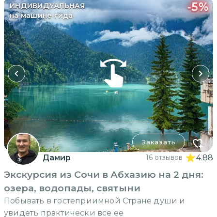
-
5
%
ИНДИВИДУАЛЬНАЯ
на машине гида
Заказать
Дамир
16 отзывов
4.88
Экскурсия из Сочи в Абхазию на 2 дня:
озера, водопады, святыни
Побывать в гостеприимной Стране души и
увидеть практически все ее