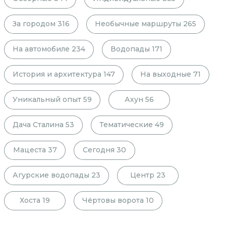
За городом
316
Необычные маршруты
265
На автомобиле
234
Водопады
171
История и архитектура
147
На выходные
71
Уникальный опыт
59
Ахун
56
Дача Сталина
53
Тематические
49
Мацеста
37
Сегодня
30
Агурские водопады
23
Центр
23
Хоста
19
Чёртовы ворота
10