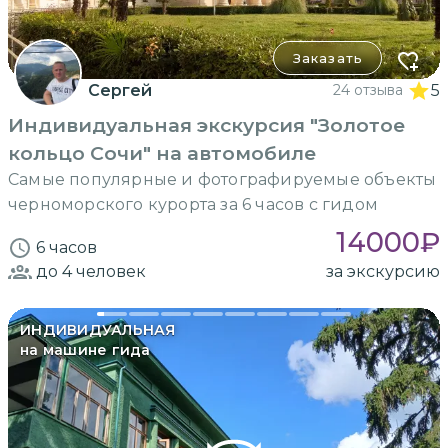
Заказать
Сергей
24 отзыва
5
Индивидуальная экскурсия "Золотое
кольцо Сочи" на автомобиле
Самые популярные и фотографируемые объекты
черноморского курорта за 6 часов с гидом
14000
₽
6 часов
до 4
человек
за экскурсию
ИНДИВИДУАЛЬНАЯ
на машине гида