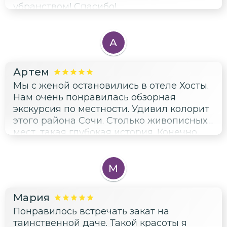
убранством! Спасибо!
А
Артем
Мы с женой остановились в отеле Хосты.
Нам очень понравилась обзорная
экскурсия по местности. Удивил колорит
этого района Сочи. Столько живописных
мест, такая глубокая история. Конечно,
отдельная благодарность нашему гиду,
он настоящий профессионал. Рад, что
есть качественный сайт с экскурсиями.
М
GuideGo.ru молодцы, ребята!
Мария
Понравилось встречать закат на
таинственной даче. Такой красоты я