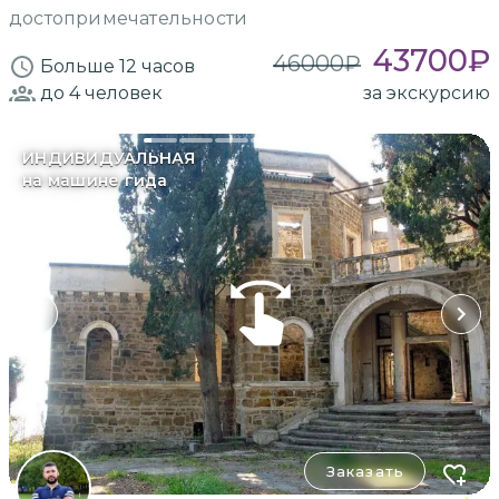
достопримечательности
43700
₽
46000
₽
Больше 12 часов
до 4
человек
за экскурсию
ИНДИВИДУАЛЬНАЯ
на машине гида
Заказать