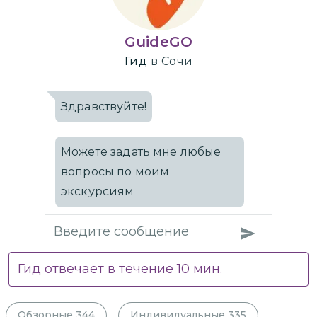
GuideGO
Гид
в Сочи
Здравствуйте!
Можете задать мне любые
вопросы по моим
экскурсиям
Гид отвечает в течение
10
мин.
Обзорные
344
Индивидуальные
335