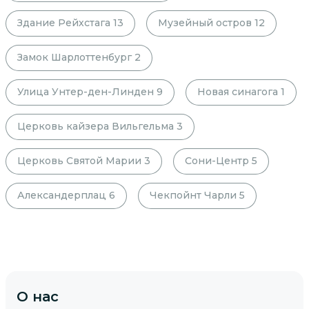
Здание Рейхстага
13
Музейный остров
12
Замок Шарлоттенбург
2
Улица Унтер-ден-Линден
9
Новая синагога
1
Церковь кайзера Вильгельма
3
Церковь Святой Марии
3
Сони-Центр
5
Александерплац
6
Чекпойнт Чарли
5
О нас