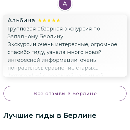
А
Альбина
Групповая обзорная экскурсия по
Западному Берлину
Экскурсии очень интересные, огромное
спасибо гиду, узнала много новой
интересной информации, очень
понравилось сравнение старых
фотографий с реальной картинкой.
Увидела Берлин с другой стороны.
Большое спасибо за познавательную
Все отзывы
в Берлине
экскурсию! Рекомендую.
Лучшие гиды
в Берлине