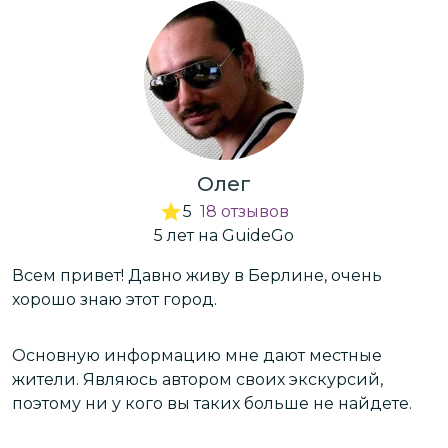
Олег
5
18
отзывов
5
лет
на GuideGo
Всем привет! Давно живу в Берлине, очень
З
хорошо знаю этот город.
в
в
Основную информацию мне дают местные
жители. Являюсь автором своих экскурсий,
М
поэтому ни у кого вы таких больше не найдете.
п
Г