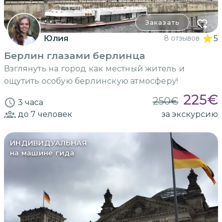
Заказать
Юлия
8 отзывов
5
Берлин глазами берлинца
Взглянуть на город как местный житель и
ощутить особую берлинскую атмосферу!
225
€
250
€
3 часа
до 7
человек
за экскурсию
ИНДИВИДУАЛЬНАЯ
на машине гида