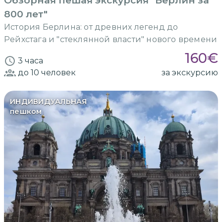
Обзорная пешая экскурсия "Берлин за
800 лет"
История Берлина: от древних легенд до
Рейхстага и "стеклянной власти" нового времени
160
€
3 часа
до 10
человек
за экскурсию
ИНДИВИДУАЛЬНАЯ
пешком