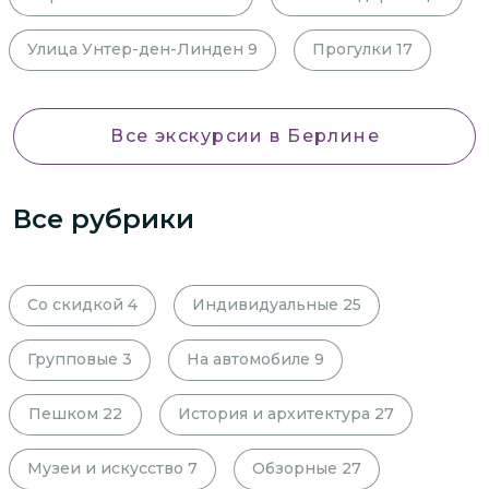
Улица Унтер-ден-Линден
9
Прогулки
17
Все экскурсии
в Берлине
Все рубрики
Со скидкой
4
Индивидуальные
25
Групповые
3
На автомобиле
9
Пешком
22
История и архитектура
27
Музеи и искусство
7
Обзорные
27