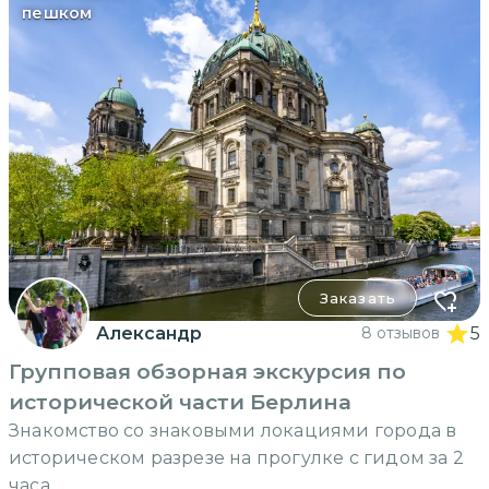
пешком
Заказать
Александр
8 отзывов
5
Групповая обзорная экскурсия по
исторической части Берлина
Знакомство со знаковыми локациями города в
историческом разрезе на прогулке с гидом за 2
часа