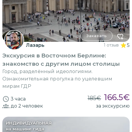
Заказать
Лазарь
1 отзыв
5
Экскурсия в Восточном Берлине:
знакомство с другим лицом столицы
Город, разделённый идеологиями.
Ознакомительная прогулка по уцелевшим
мирам ГДР
166.5
€
185
€
3 часа
до 2
человек
за экскурсию
ИНДИВИДУАЛЬНАЯ
на машине гида