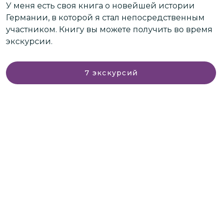
с
У меня есть своя книга о новейшей истории
в
Германии, в которой я стал непосредственным
П
участником. Книгу вы можете получить во время
экскурсии.
У
п
а
р
7
экскурсий
п
ь
Я
п
в
и
в
Е
н
в
ж