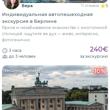
Вера
11 отзывов
5
Индивидуальная автопешеходная
экскурсия в Берлине
Яркое и незабываемое знакомство с многоликой
столицей: ощутите ее дух — живо, интересно,
фотогенично
240
€
3 часа
до 3
человек
за экскурсию
-
10
%
ИНДИВИДУАЛЬНАЯ