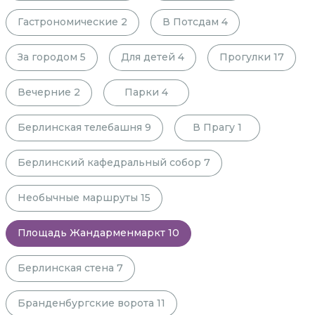
Гастрономические
2
В Потсдам
4
За городом
5
Для детей
4
Прогулки
17
Вечерние
2
Парки
4
Берлинская телебашня
9
В Прагу
1
Берлинский кафедральный собор
7
Необычные маршруты
15
Площадь Жандарменмаркт
10
Берлинская стена
7
Бранденбургские ворота
11