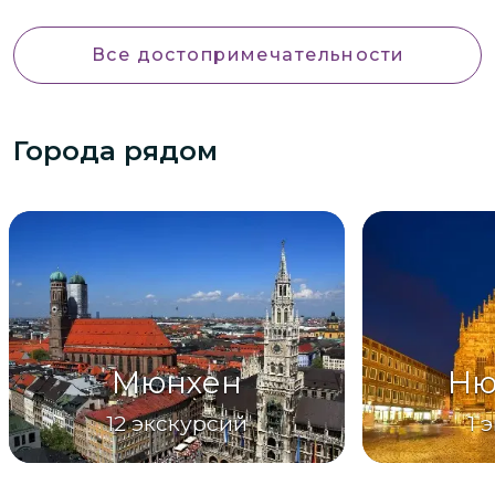
Все достопримечательности
Города рядом
Мюнхен
Ню
12
экскурсий
1
э