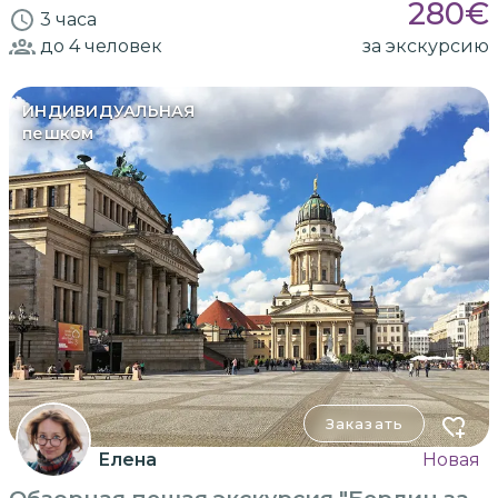
280
€
3 часа
до 4
человек
за экскурсию
ИНДИВИДУАЛЬНАЯ
пешком
Заказать
Елена
Новая