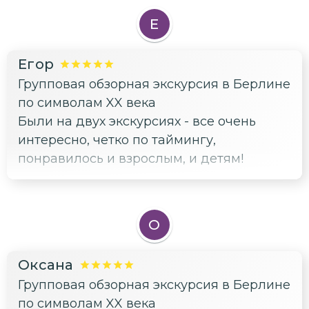
экскурсия, как и гид очень понравилась.
Е
Интересно, бодро, по существу. Много
интересных фактов, гид ответила на все
Егор
вопросы, дала советы по посещению
Групповая обзорная экскурсия в Берлине
Берлина. Очень понравилось. Большое
по символам XX века
спасибо!
Были на двух экскурсиях - все очень
интересно, четко по таймингу,
понравилось и взрослым, и детям!
О
Оксана
Групповая обзорная экскурсия в Берлине
по символам XX века