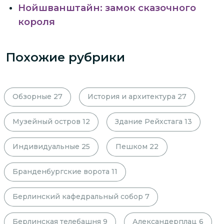
Нойшванштайн: замок сказочного
короля
Похожие рубрики
Обзорные
27
История и архитектура
27
Музейный остров
12
Здание Рейхстага
13
Индивидуальные
25
Пешком
22
Бранденбургские ворота
11
Берлинский кафедральный собор
7
Берлинская телебашня
9
Александерплац
6