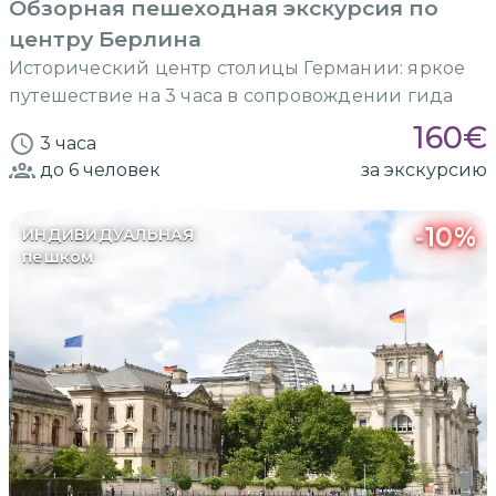
Обзорная пешеходная экскурсия по
центру Берлина
Исторический центр столицы Германии: яркое
путешествие на 3 часа в сопровождении гида
160
€
3 часа
до 6
человек
за экскурсию
-
10
%
ИНДИВИДУАЛЬНАЯ
пешком