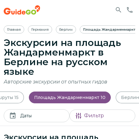
Главная
Германия
Берлин
Площадь Жандарменмаркт
Экскурсии на площадь
Жандарменмаркт в
Берлине
на русском
языке
Авторские экскурсии от опытных гидов
шруты
15
Площадь Жандарменмаркт
10
Берлин
Фильтр
Даты
Экскурсии на площадь