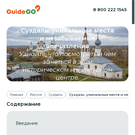
8 800 222 1545
Суздаль: уникальные места
и незабываемые
впечатления
Узнайте, что посмотреть и чем
заняться в этом
историческом и культурном
центре.
Главная
Россия
Суздаль
Суздаль: уникальные места и неза
Содержание
Введение