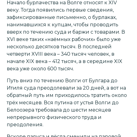
Начало бурлачества на Волге относят к XIV
веку. Тогда появились первые сведения,
зафиксированные письменно, о бурлаках,
нанимавшихся к купцам, чтобы проводить
вверх по течению суда и баржи с товарами. В
XVI веке таких «наёмных рабочих» было уже
несколько десятков тысяч. В последней
четверти XVIII века – 340 тысяч человек, в
начале XIX века – 412 тысяч, а в середине XIX
века уже около 600 тысяч.
Путь вниз по течению Волги от Булгара до
Итиля суда преодолевали за 20 дней, а вот на
обратный путь им приходилось тратить около
трёх месяцев. Вся путина от устья Волги до
Белоозера требовала до шести месяцев
непрерывного физического труда и
преодоления.
Вскоре паруса и вёсла сменили на паровой